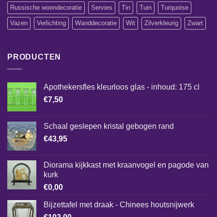
Russische woondecoratie
Servies
Tin
Tuin
Turquoise
Vazen
Verlichting
Wanddecoratie
Wit
Zilverkleurig
Zwart
PRODUCTEN
Apothekersfles kleurloos glas - inhoud: 175 cl
€
7,50
Schaal geslepen kristal gebogen rand
€
43,95
Diorama kijkkast met kraanvogel en pagode van
kurk
€
0,00
Bijzettafel met draak - Chinees houtsnijwerk