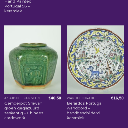
Hand Painted
Portugal 56 –
keramiek
€
40,50
€
16,50
AZIATISCHE KUNST EN WOONACCESSOIRES
WANDDECORATIE
Gemberpot Shiwan
Berardos Portugal
groen geglazuurd
wandbord –
zeskantig – Chinees
handbeschilderd
aardewerk
keramiek