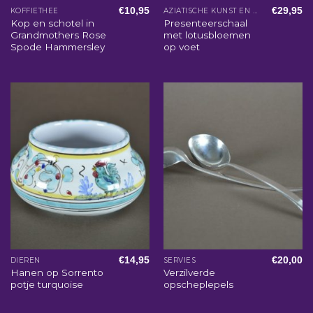
€
10,95
€
29,95
KOFFIETHEE
AZIATISCHE KUNST EN WOONACCESSOIRES
Kop en schotel in
Presenteerschaal
Grandmothers Rose
met lotusbloemen
Spode Hammersley
op voet
€
14,95
€
20,00
DIEREN
SERVIES
Hanen op Sorrento
Verzilverde
potje turquoise
opscheplepels