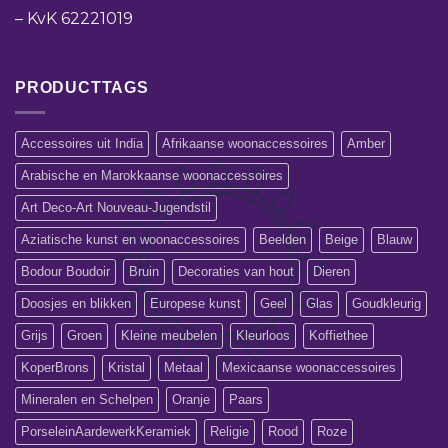
–
KvK 62221019
PRODUCTTAGS
Accessoires uit India
Afrikaanse woonaccessoires
Amber
Arabische en Marokkaanse woonaccessoires
Art Deco-Art Nouveau-Jugendstil
Aziatische kunst en woonaccessoires
Beelden
Beige
Blauw
Bodour Boudoir
Bruin
Decoraties van hout
Dieren
Doosjes en blikken
Europese kunst
Geel
Glas
Goudkleurig
Grijs
Groen
Kleine meubelen
Kleurloos
Koffiethee
KoperBrons
Kristal
Metaal
Mexicaanse woonaccessoires
Mineralen en Schelpen
Oranje
Paars
PorseleinAardewerkKeramiek
Religie
Rood
Roze