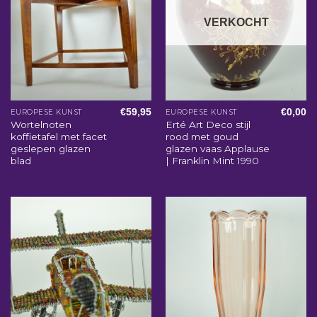
VERKOCHT
€
59,95
€
0,00
EUROPESE KUNST
EUROPESE KUNST
Wortelnoten
Erté Art Deco stijl
koffietafel met facet
rood met goud
geslepen glazen
glazen vaas Applause
blad
| Franklin Mint 1990