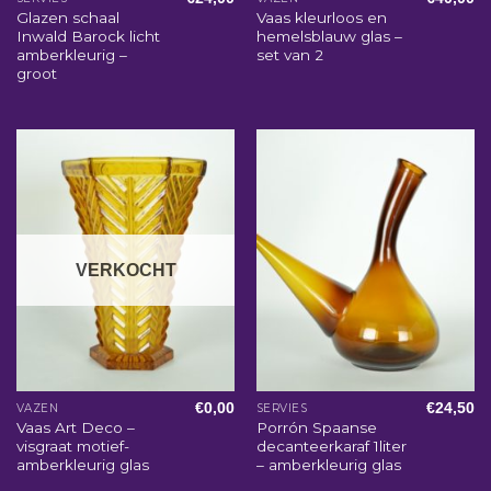
Glazen schaal
Vaas kleurloos en
Inwald Barock licht
hemelsblauw glas –
amberkleurig –
set van 2
groot
VERKOCHT
€
0,00
€
24,50
VAZEN
SERVIES
Vaas Art Deco –
Porrón Spaanse
visgraat motief-
decanteerkaraf 1liter
amberkleurig glas
– amberkleurig glas