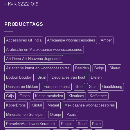
–
KvK 62221019
PRODUCTTAGS
Accessoires uit India
Afrikaanse woonaccessoires
Amber
Arabische en Marokkaanse woonaccessoires
Art Deco-Art Nouveau-Jugendstil
Aziatische kunst en woonaccessoires
Beelden
Beige
Blauw
Bodour Boudoir
Bruin
Decoraties van hout
Dieren
Doosjes en blikken
Europese kunst
Geel
Glas
Goudkleurig
Grijs
Groen
Kleine meubelen
Kleurloos
Koffiethee
KoperBrons
Kristal
Metaal
Mexicaanse woonaccessoires
Mineralen en Schelpen
Oranje
Paars
PorseleinAardewerkKeramiek
Religie
Rood
Roze