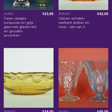
€
23,95
€
42,00
VAZEN
SERVIES
Twee vaasjes
Glazen schalen
turquoise en grijs
vierkant amber en
glas met glazen lint
roze – set van 3
en gouden
accenten
€
24,00
€
40,00
SERVIES
VAZEN