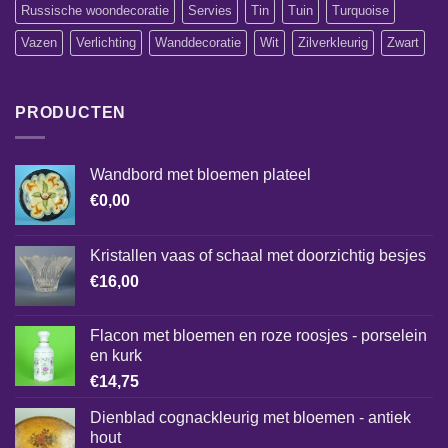
Russische woondecoratie
Servies
Tin
Tuin
Turquoise
Vazen
Verlichting
Wanddecoratie
Wit
Zilverkleurig
Zwart
PRODUCTEN
Wandbord met bloemen plateel
€
0,00
Kristallen vaas of schaal met doorzichtig besjes
€
16,00
Flacon met bloemen en roze roosjes - porselein
en kurk
€
14,75
Dienblad cognackleurig met bloemen - antiek
hout