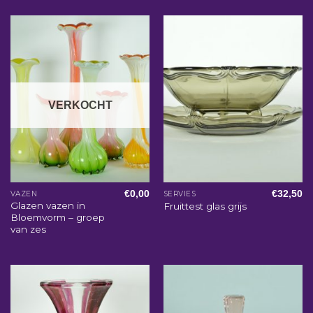
VERKOCHT
€
0,00
€
32,50
VAZEN
SERVIES
Glazen vazen in
Fruittest glas grijs
Bloemvorm – groep
van zes