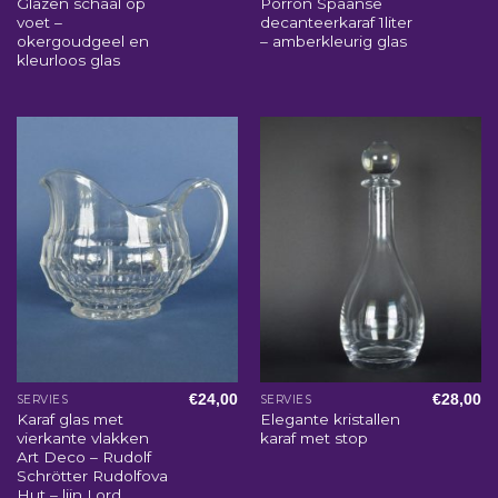
Glazen schaal op
Porrón Spaanse
voet –
decanteerkaraf 1liter
okergoudgeel en
– amberkleurig glas
kleurloos glas
€
24,00
€
28,00
SERVIES
SERVIES
Karaf glas met
Elegante kristallen
vierkante vlakken
karaf met stop
Art Deco – Rudolf
Schrötter Rudolfova
Hut – lijn Lord