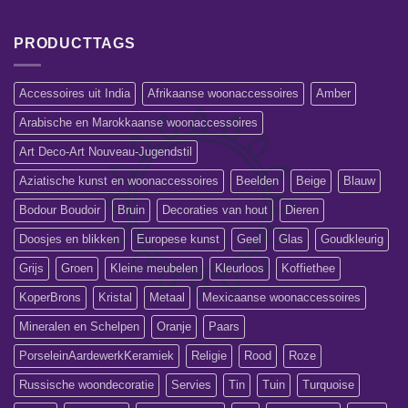
PRODUCTTAGS
Accessoires uit India
Afrikaanse woonaccessoires
Amber
Arabische en Marokkaanse woonaccessoires
Art Deco-Art Nouveau-Jugendstil
Aziatische kunst en woonaccessoires
Beelden
Beige
Blauw
Bodour Boudoir
Bruin
Decoraties van hout
Dieren
Doosjes en blikken
Europese kunst
Geel
Glas
Goudkleurig
Grijs
Groen
Kleine meubelen
Kleurloos
Koffiethee
KoperBrons
Kristal
Metaal
Mexicaanse woonaccessoires
Mineralen en Schelpen
Oranje
Paars
PorseleinAardewerkKeramiek
Religie
Rood
Roze
Russische woondecoratie
Servies
Tin
Tuin
Turquoise