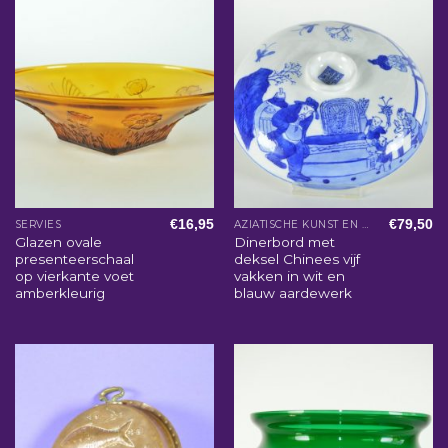
€
16,95
€
79,50
SERVIES
AZIATISCHE KUNST EN WOONACCESSOIRES
Glazen ovale
Dinerbord met
presenteerschaal
deksel Chinees vijf
op vierkante voet
vakken in wit en
amberkleurig
blauw aardewerk