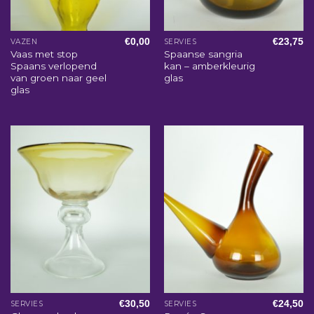
€
0,00
€
23,75
VAZEN
SERVIES
Vaas met stop
Spaanse sangria
Spaans verlopend
kan – amberkleurig
van groen naar geel
glas
glas
€
30,50
€
24,50
SERVIES
SERVIES