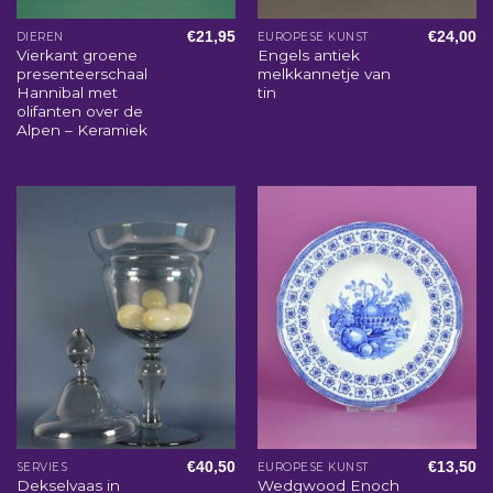
€
21,95
€
24,00
DIEREN
EUROPESE KUNST
Vierkant groene
Engels antiek
presenteerschaal
melkkannetje van
Hannibal met
tin
olifanten over de
Alpen – Keramiek
€
40,50
€
13,50
SERVIES
EUROPESE KUNST
Dekselvaas in
Wedgwood Enoch