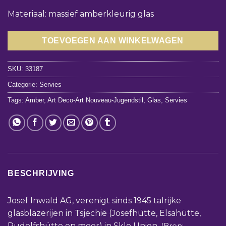
Materiaal: massief amberkleurig glas
TOEVOEGEN AAN WINKELWAGEN
SKU:
33187
Categorie:
Servies
Tags:
Amber
,
Art Deco-Art Nouveau-Jugendstil
,
Glas
,
Servies
BESCHRIJVING
Josef Inwald AG, verenigt sinds 1945 talrijke
glasblazerijen in Tsjechië (Josefhütte, Elsahütte,
Rudolfshütte en meer) in Sklo Union.
(Bron: