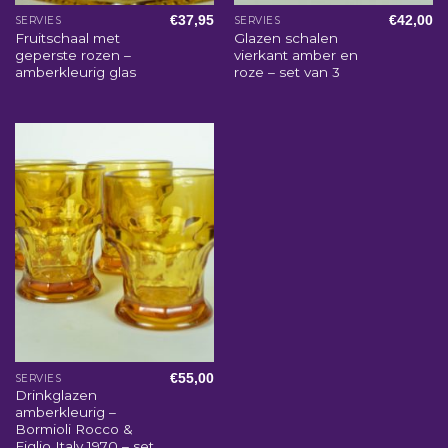
€
37,95
€
42,00
SERVIES
SERVIES
Fruitschaal met
Glazen schalen
geperste rozen –
vierkant amber en
amberkleurig glas
roze – set van 3
€
55,00
SERVIES
Drinkglazen
amberkleurig –
Bormioli Rocco &
Figlio Italy 1970 – set