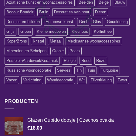
Aziatische kunst en woonaccessoires
Beelden
Beige
Blauw
Bodour Boudoir
Bruin
Decoraties van hout
Dieren
Doosjes en blikken
Europese kunst
Geel
Glas
Goudkleurig
Grijs
Groen
Kleine meubelen
Kleurloos
Koffiethee
KoperBrons
Kristal
Metaal
Mexicaanse woonaccessoires
Mineralen en Schelpen
Oranje
Paars
PorseleinAardewerkKeramiek
Religie
Rood
Roze
Russische woondecoratie
Servies
Tin
Tuin
Turquoise
Vazen
Verlichting
Wanddecoratie
Wit
Zilverkleurig
Zwart
PRODUCTEN
Glazen Cupido doosje | Czechoslovakia
€
18,00