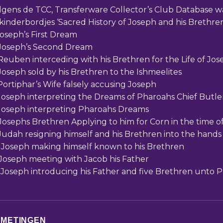
lgens de TCC, Transferware Collector’s Club Database w
 kinderbordjes ‘Sacred History of Joseph and his Brethren
 Joseph’s First Dream
 Joseph’s Second Dream
 Reuben interceding with his Brethren for the Life of Jo
 Joseph sold by his Brethren to the Ishmeelites
 Portiphar’s Wife falsely accusing Joseph
 Joseph interpreting the Dreams of Pharoahs Chief Butl
 Joseph interpreting Pharoahs Dreams
 Josephs Brethren Applying to him for Corn in the time o
 Judah resigning himself and his Brethren into the hands
. Joseph making himself known to his Brethren
. Joseph meeting with Jacob his Father
. Joseph introducing his Father and five Brethren unto 
FMETINGEN