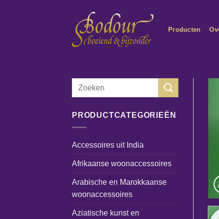
Ga
naar
Producten
Ov
inhoud
Zoeken
naar:
PRODUCTCATEGORIEËN
Accessoires uit India
Afrikaanse woonaccessoires
Arabische en Marokkaanse
woonaccessoires
Aziatische kunst en