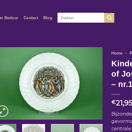
Zoeken
er Bodour
Contact
Blog
naar:
Home
»
P
Kinde
of Jo
– nr.
21,9
€
Bijzonde
gevormde
centrale