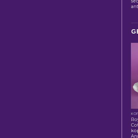
se
an
G
KOF
Ro
Co
ko
An