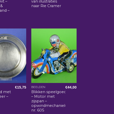
it –
van illustraties
 &
naar Rie Cramer
and –
€
15,75
€
44,00
BEELDEN
rd met
Blikken speelgoed
eer –
– Motor met
zijspan –
opwindmechaniek
nr. 605