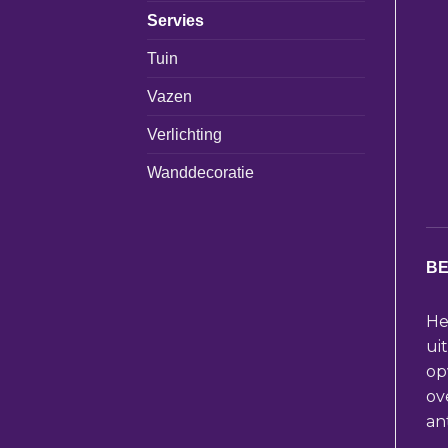
Servies
Tuin
Vazen
Verlichting
Wanddecoratie
BE
He
ui
op
ov
an