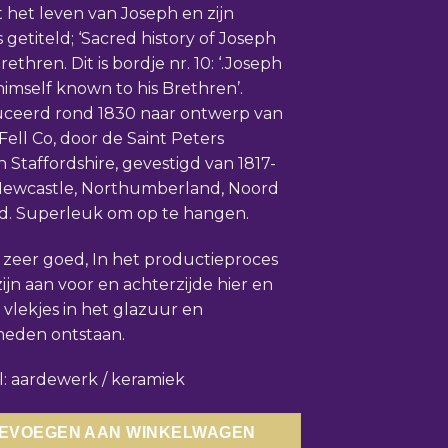
t het leven van Joseph en zijn
 getiteld; ‘Sacred history of Joseph
rethren. Dit is bordje nr. 10: ‘.Joseph
imself known to his Brethren’.
ceerd rond 1830 naar ontwerp van
ell Co, door de Saint Peters
n Staffordshire, gevestigd van 1817-
 Newcastle, Northumberland, Noord
d. Superleuk om op te hangen.
: zeer goed, In het productieproces
zijn aan voor en achterzijde hier en
 vlekjes in het glazuur en
heden ontstaan.
l: aardewerk / keramiek
EVOEGEN AAN WINKELWAGEN