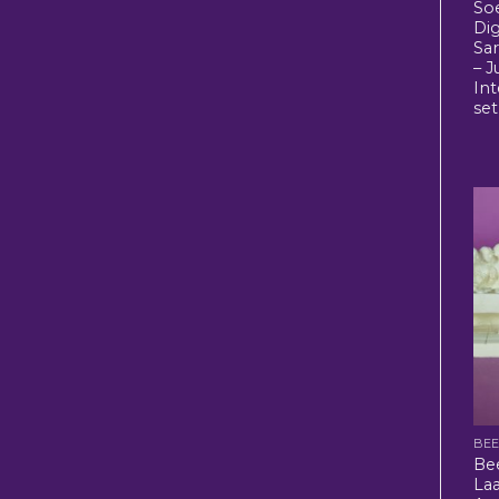
So
Di
Sa
– J
In
set
BE
Be
La