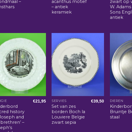
ondmaal –
acanthus motief
zwart op w
nsthars
– antiek
W. Adams
keramiek
Sons Engl
antiek
€
21,95
€
39,50
IGIE
SERVIES
DIEREN
nderbord
Set van zes
Kinderbo
cred history
borden Boch la
Bruintje B
 Joseph and
Louviere Belgie
staal
 brethren’ –
zwart sepia
seph’s