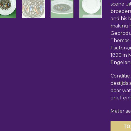
scene ui
broeders
and his b
making h
Geprodu
Thomas F
Factory,i
1890 in
Engelan
Conditie
destijds 
daar wat
oneffen
Materiaa
TO