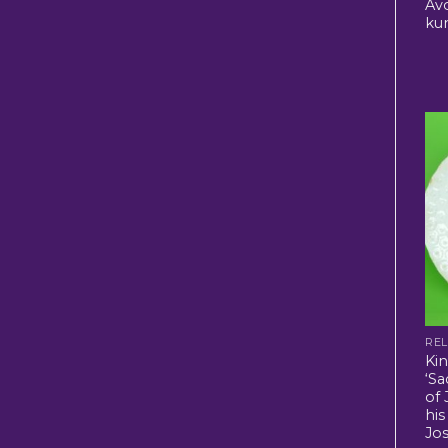
Av
ku
REL
Ki
‘Sa
of
his
Jo