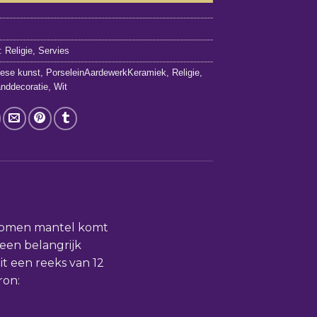
6
n:
Religie
,
Servies
ese kunst
,
PorseleinAardewerkKeramiek
,
Religie
,
nddecoratie
,
Wit
 dromen mantel komt
een belangrijk
it een reeks van 12
ron: