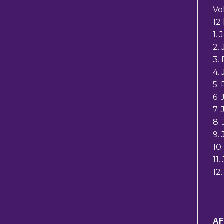
Vo
12
1.
2.
3.
4.
5.
6.
7.
8.
9.
10
11
12
A