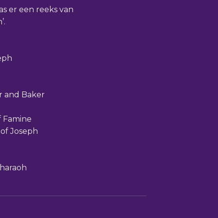
as er een reeks van
’.
seph
er and Baker
f Famine
 of Joseph
Pharaoh