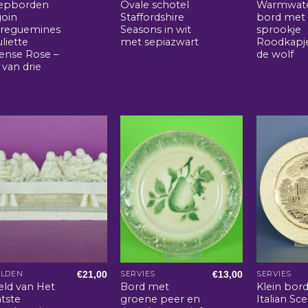
epborden
Ovale schotel
Warmwat
goin
Staffordshire
bord met
rreguemines
Seasons in wit
sprookje
uliette
met sepiazwart
Roodkapj
tense Rose –
de wolf
 van drie
€
21,00
€
13,00
ELDEN
SERVIES
SERVIES
eld van Het
Bord met
Klein bor
atste
groene peer en
Italian Sc