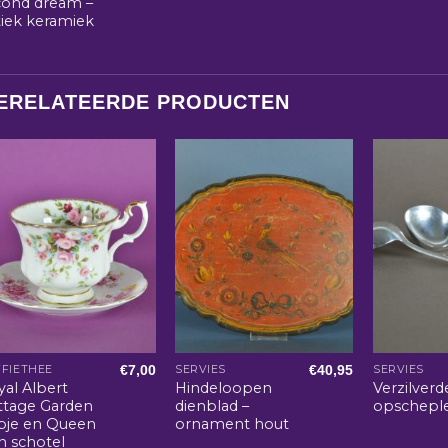
cond dream –
tiek keramiek
ERELATEERDE PRODUCTEN
€
7,00
€
40,95
FIETHEE
SERVIES
SERVIES
yal Albert
Hindeloopen
Verzilverd
ttage Garden
dienblad –
opschepl
pje en Queen
ornament hout
n schotel