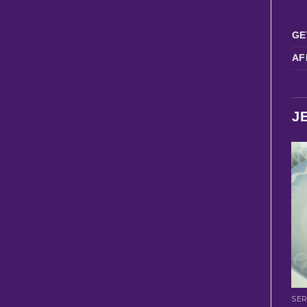
GE
AF
J
SER