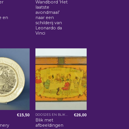
er
Wandbord ‘Het
laatste
avondmaal’
e en
naar een
schilderij van
Leonardo da
Vinci
€
15,50
€
26,00
DOOSJES EN BLIKKEN
d
Blik met
enery
afbeeldingen