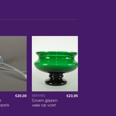
€
20,00
€
23,95
SERVIES
e
Groen glazen
epels
vaas op voet