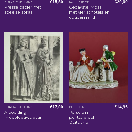
€
15,50
€
20,00
EUROPESE KUNST
KOFFIETHEE
Presse papier met
Gebakstel Mosa
speelse spiraal
met vier schotels en
gouden rand
€
17,00
€
14,95
EUROPESE KUNST
BEELDEN
Afbeelding
Porselein
middeleeuws paar
jachttafereel –
Duitsland