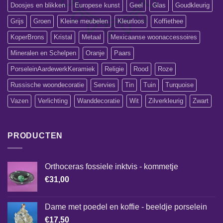
Doosjes en blikken
Europese kunst
Geel
Glas
Goudkleurig
Grijs
Groen
Kleine meubelen
Kleurloos
Koffiethee
KoperBrons
Kristal
Metaal
Mexicaanse woonaccessoires
Mineralen en Schelpen
Oranje
Paars
PorseleinAardewerkKeramiek
Religie
Rood
Roze
Russische woondecoratie
Servies
Tin
Tuin
Turquoise
Vazen
Verlichting
Wanddecoratie
Wit
Zilverkleurig
Zwart
PRODUCTEN
Orthoceras fossiele inktvis - kommetje
€
31,00
Dame met poedel en koffie - beeldje porselein
€
17,50