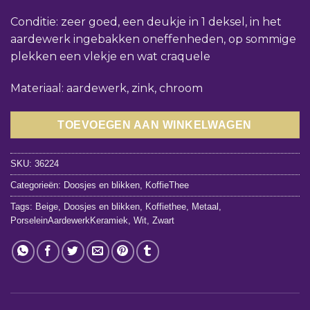
Conditie: zeer goed, een deukje in 1 deksel, in het
aardewerk ingebakken oneffenheden, op sommige
plekken een vlekje en wat craquele
Materiaal: aardewerk, zink, chroom
TOEVOEGEN AAN WINKELWAGEN
SKU:
36224
Categorieën:
Doosjes en blikken
,
KoffieThee
Tags:
Beige
,
Doosjes en blikken
,
Koffiethee
,
Metaal
,
PorseleinAardewerkKeramiek
,
Wit
,
Zwart