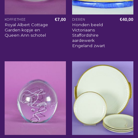
€
7,00
€
40,00
KOFFIETHEE
DIEREN
Royal Albert Cottage
Honden beeld
Garden kopje en
Victoriaans
Queen Ann schotel
Staffordshire
aardewerk
Engeland zwart