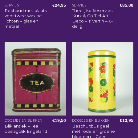
€
24,95
€
85,00
SERVIES
SERVIES
Rechaud met plaats
Thee-, koffieservies,
voor twee waxine
Kurz & Co Tiel Art
lichten – glas en
Deco – zilvertin – 6-
metaal
delig
€
19,50
€
13,95
DOOSJES EN BLIKKEN
DOOSJES EN BLIKKEN
Blik antiek – Tea
Beschuitbus geel
opslagblik Engeland
met rode en groene
bloemen – Cees