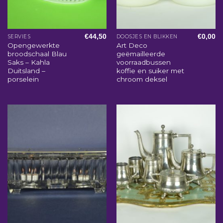
€
44,50
€
0,00
SERVIES
DOOSJES EN BLIKKEN
Opengewerkte
Art Deco
broodschaal Blau
geëmailleerde
Saks – Kahla
voorraadbussen
Duitsland –
koffie en suiker met
porselein
chroom deksel