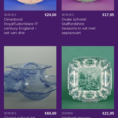
€
24,00
€
17,95
SERVIES
SERVIES
Dinerbord
Ovale schotel
RoyalTudorWare 17
Staffordshire
century England –
Seasons in wit met
set van drie
sepiazwart
€
60,00
€
21,95
SERVIES
DIEREN
Glazen schaal Art
Vierkant groene