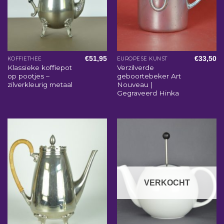
€
51,95
€
33,50
KOFFIETHEE
EUROPESE KUNST
Klassieke koffiepot
Verzilverde
op pootjes –
geboortebeker Art
zilverkleurig metaal
Nouveau |
Gegraveerd Hinka
VERKOCHT