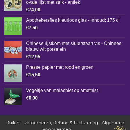
ovale lijst met strik - antiek
€
74,00
Apothekersfles kleurloos glas - inhoud: 175 cl
€
7,50
Chinese rijstkom met sluierstaart vis - Chinees
blauw wit porselein
€
12,95
Presse papier met rood en groen
€
15,50
Vogeltje van malachiet op amethist
€
0,00
Ruilen - Retourneren, Refund & Facturering
|
Algemene
voorwaarden