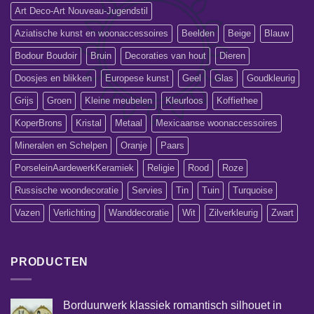
Art Deco-Art Nouveau-Jugendstil
Aziatische kunst en woonaccessoires
Beelden
Beige
Blauw
Bodour Boudoir
Bruin
Decoraties van hout
Dieren
Doosjes en blikken
Europese kunst
Geel
Glas
Goudkleurig
Grijs
Groen
Kleine meubelen
Kleurloos
Koffiethee
KoperBrons
Kristal
Metaal
Mexicaanse woonaccessoires
Mineralen en Schelpen
Oranje
Paars
PorseleinAardewerkKeramiek
Religie
Rood
Roze
Russische woondecoratie
Servies
Tin
Tuin
Turquoise
Vazen
Verlichting
Wanddecoratie
Wit
Zilverkleurig
Zwart
PRODUCTEN
Borduurwerk klassiek romantisch silhouet in