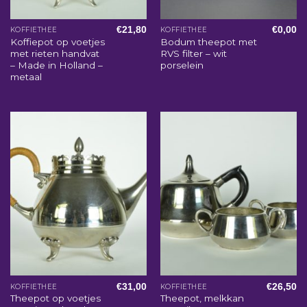
€
21,80
€
0,00
KOFFIETHEE
KOFFIETHEE
Koffiepot op voetjes
Bodum theepot met
met rieten handvat
RVS filter – wit
– Made in Holland –
porselein
metaal
€
31,00
€
26,50
KOFFIETHEE
KOFFIETHEE
Theepot op voetjes
Theepot, melkkan