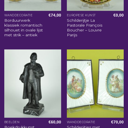
€
74,00
€
0,00
WANDDECORATIE
EUROPESE KUNST
Borduurwerk
Schilderijtje La
klassiek romantisch
Pastorale François
silhouet in ovale lijst
Boucher – Louvre
met strik – antiek
Parijs
€
60,00
€
70,00
BEELDEN
WANDDECORATIE
Boekdrukkunst
Schilderijtjes met