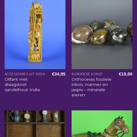
€
34,95
€
15,00
ACCESSOIRES UIT INDIA
EUROPESE KUNST
Olifant met
Orthoceras fossiele
draagstoel
inkvis, marmer en
sandelhout India
jaspis – minerale
eieren