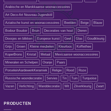
Arabische en Marokkaanse woonaccessoires
Art Deco-Art Nouveau-Jugendstil
Aziatische kunst en woonaccessoires
Beelden
Beige
Blauw
Bodour Boudoir
Bruin
Decoraties van hout
Dieren
Doosjes en blikken
Europese kunst
Geel
Glas
Goudkleurig
Grijs
Groen
Kleine meubelen
Kleurloos
Koffiethee
KoperBrons
Kristal
Metaal
Mexicaanse woonaccessoires
Mineralen en Schelpen
Oranje
Paars
PorseleinAardewerkKeramiek
Religie
Rood
Roze
Russische woondecoratie
Servies
Tin
Tuin
Turquoise
Vazen
Verlichting
Wanddecoratie
Wit
Zilverkleurig
Zwart
PRODUCTEN