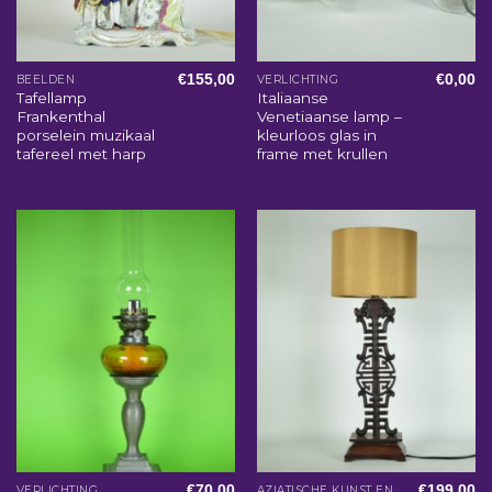
€
155,00
€
0,00
BEELDEN
VERLICHTING
Tafellamp
Italiaanse
Frankenthal
Venetiaanse lamp –
porselein muzikaal
kleurloos glas in
tafereel met harp
frame met krullen
€
70,00
€
199,00
VERLICHTING
AZIATISCHE KUNST EN WOONACCESSOIRES