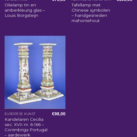
Olielamp tin en
Tafellamp met
amberkleurig glas –
Chinese symbolen
Louis Borgsteijn
– handgesneden
mahoniehout
€
98,00
EUROPESE KUNST
Kandelaren Cecilia
sec. XVII nr. 6-166 –
Conimbriga Portugal
– aardewerk