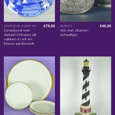
€
79,50
€
40,00
AZIATISCHE KUNST EN WOONACCESSOIRES
SERVIES
Dinerbord met
Wit met zilveren
deksel Chinees vijf
schaaltjes
vakken in wit en
blauw aardewerk