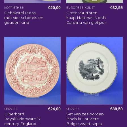
€
20,00
€
62,95
KOFFIETHEE
EUROPESE KUNST
Gebakstel Mosa
Grote vuurtoren
met vier schotels en
kaap Hatteras North
gouden rand
Carolina van gietijzer
€
24,00
€
39,50
SERVIES
SERVIES
Dinerbord
Set van zes borden
RoyalTudorWare 17
Boch la Louviere
century England –
Belgie zwart sepia