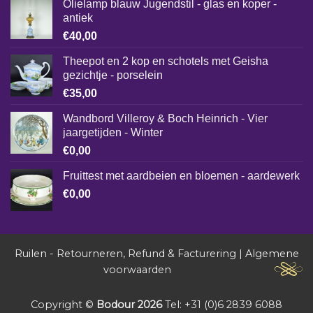
Olielamp blauw Jugendstil - glas en koper -
antiek
€
40,00
Theepot en 2 kop en schotels met Geisha
gezichtje - porselein
€
35,00
Wandbord Villeroy & Boch Heinrich - Vier
jaargetijden - Winter
€
0,00
Fruittest met aardbeien en bloemen - aardewerk
€
0,00
Ruilen - Retourneren, Refund & Facturering
|
Algemene
voorwaarden
Copyright ©
Bodour 2026
Tel: +31 (0)6 2839 6088