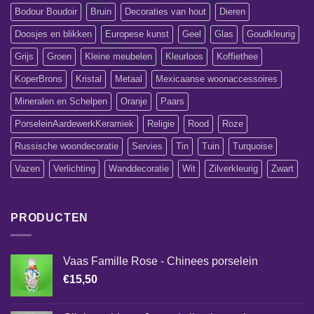
Bodour Boudoir
Bruin
Decoraties van hout
Dieren
Doosjes en blikken
Europese kunst
Geel
Glas
Goudkleurig
Grijs
Groen
Kleine meubelen
Kleurloos
Koffiethee
KoperBrons
Kristal
Metaal
Mexicaanse woonaccessoires
Mineralen en Schelpen
Oranje
Paars
PorseleinAardewerkKeramiek
Religie
Rood
Roze
Russische woondecoratie
Servies
Tin
Tuin
Turquoise
Vazen
Verlichting
Wanddecoratie
Wit
Zilverkleurig
Zwart
PRODUCTEN
Vaas Famille Rose - Chinees porselein
€
15,50