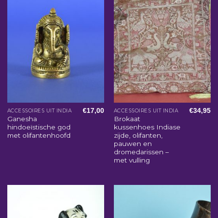
€
17,00
€
34,95
ACCESSOIRES UIT INDIA
ACCESSOIRES UIT INDIA
Ganesha
Brokaat
hindoeïstische god
kussenhoes Indiase
met olifantenhoofd
zijde, olifanten,
pauwen en
dromedarissen –
met vulling