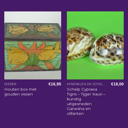
€
16,95
€
18,00
DIEREN
MINERALEN EN SCHELPEN
Houten box met
Schelp Cypraea
gouden vissen
Tigris – Tijger Kauri –
kunstig
uitgesneden
Ganesha en
olifanten