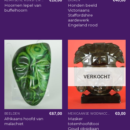
€
10,00
€
40,00
AZIATISCHE KUNST EN WOONACCESSOIRES
DIEREN
Hoornen lepel van
Honden beeld
buffelhoorn
Victoriaans
Staffordshire
aardewerk
Engeland rood
VERKOCHT
€
67,00
€
0,00
BEELDEN
MEXICAANSE WOONACCESSOIRES
Afrikaans hoofd van
Masker
malachiet
totemhoofdtooi
Goud obsidiaan