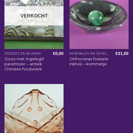
VERKOCHT
€
0,00
€
31,00
DOOSJES EN BLIKKEN
MINERALEN EN SCHELPEN
Doos met ingelegd
Orthoceras fossiele
parelmoer – antiek
inktvis – kommetje
Chinees houtwerk