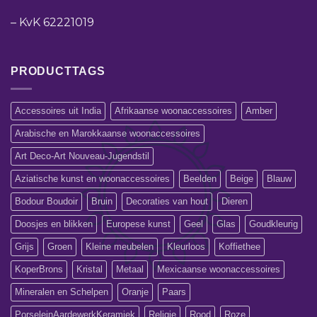
–
KvK 62221019
PRODUCTTAGS
Accessoires uit India
Afrikaanse woonaccessoires
Amber
Arabische en Marokkaanse woonaccessoires
Art Deco-Art Nouveau-Jugendstil
Aziatische kunst en woonaccessoires
Beelden
Beige
Blauw
Bodour Boudoir
Bruin
Decoraties van hout
Dieren
Doosjes en blikken
Europese kunst
Geel
Glas
Goudkleurig
Grijs
Groen
Kleine meubelen
Kleurloos
Koffiethee
KoperBrons
Kristal
Metaal
Mexicaanse woonaccessoires
Mineralen en Schelpen
Oranje
Paars
PorseleinAardewerkKeramiek
Religie
Rood
Roze