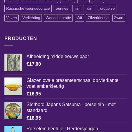
Russische woondecoratie
Servies
Tin
Tuin
Turquoise
Vazen
Verlichting
Wanddecoratie
Wit
Zilverkleurig
Zwart
PRODUCTEN
Afbeelding middeleeuws paar
€
17,00
Glazen ovale presenteerschaal op vierkante
voet amberkleurig
€
16,95
Sierbord Japans Satsuma - porselein - met
standaard
€
18,95
Porselein beeldje | Herdersjongen