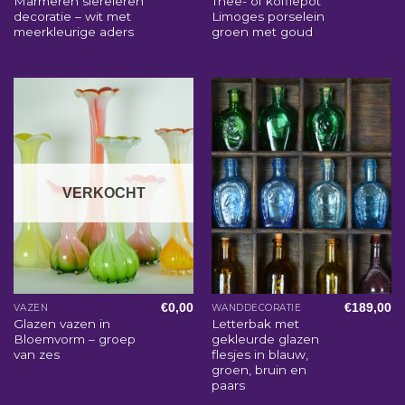
Marmeren siereieren
Thee- of koffiepot
decoratie – wit met
Limoges porselein
meerkleurige aders
groen met goud
VERKOCHT
€
0,00
€
189,00
VAZEN
WANDDECORATIE
Glazen vazen in
Letterbak met
Bloemvorm – groep
gekleurde glazen
van zes
flesjes in blauw,
groen, bruin en
paars