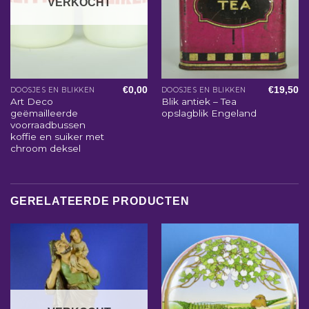
VERKOCHT
€
0,00
€
19,50
DOOSJES EN BLIKKEN
DOOSJES EN BLIKKEN
Art Deco
Blik antiek – Tea
geëmailleerde
opslagblik Engeland
voorraadbussen
koffie en suiker met
chroom deksel
GERELATEERDE PRODUCTEN