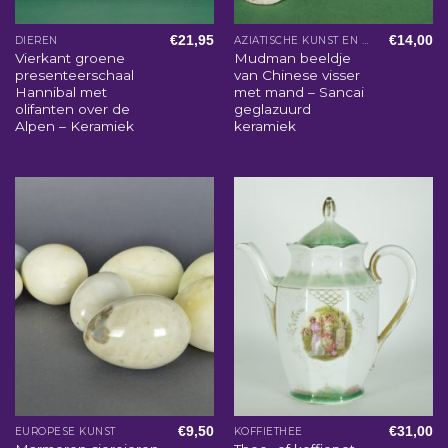
€
21,95
€
14,00
DIEREN
AZIATISCHE KUNST EN WOONACCESSOIRES
Vierkant groene
Mudman beeldje
presenteerschaal
van Chinese visser
Hannibal met
met mand – Sancai
olifanten over de
geglazuurd
Alpen – Keramiek
keramiek
€
9,50
€
31,00
EUROPESE KUNST
KOFFIETHEE