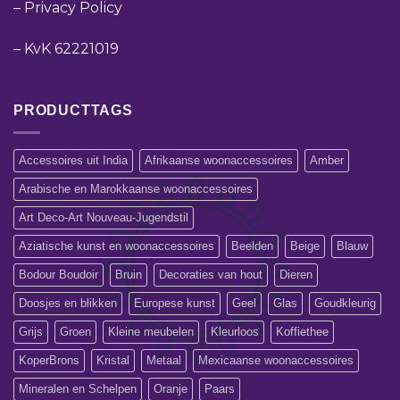
–
Privacy Policy
–
KvK 62221019
PRODUCTTAGS
Accessoires uit India
Afrikaanse woonaccessoires
Amber
Arabische en Marokkaanse woonaccessoires
Art Deco-Art Nouveau-Jugendstil
Aziatische kunst en woonaccessoires
Beelden
Beige
Blauw
Bodour Boudoir
Bruin
Decoraties van hout
Dieren
Doosjes en blikken
Europese kunst
Geel
Glas
Goudkleurig
Grijs
Groen
Kleine meubelen
Kleurloos
Koffiethee
KoperBrons
Kristal
Metaal
Mexicaanse woonaccessoires
Mineralen en Schelpen
Oranje
Paars