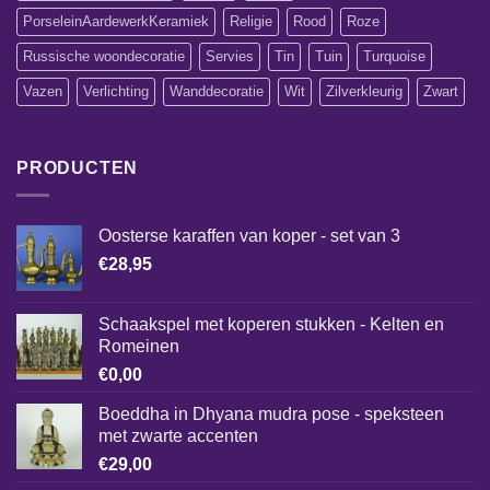
PorseleinAardewerkKeramiek
Religie
Rood
Roze
Russische woondecoratie
Servies
Tin
Tuin
Turquoise
Vazen
Verlichting
Wanddecoratie
Wit
Zilverkleurig
Zwart
PRODUCTEN
Oosterse karaffen van koper - set van 3
€
28,95
Schaakspel met koperen stukken - Kelten en
Romeinen
€
0,00
Boeddha in Dhyana mudra pose - speksteen
met zwarte accenten
€
29,00