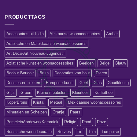
PRODUCTTAGS
Accessoires uit India
Afrikaanse woonaccessoires
Amber
Arabische en Marokkaanse woonaccessoires
Art Deco-Art Nouveau-Jugendstil
Aziatische kunst en woonaccessoires
Beelden
Beige
Blauw
Bodour Boudoir
Bruin
Decoraties van hout
Dieren
Doosjes en blikken
Europese kunst
Geel
Glas
Goudkleurig
Grijs
Groen
Kleine meubelen
Kleurloos
Koffiethee
KoperBrons
Kristal
Metaal
Mexicaanse woonaccessoires
Mineralen en Schelpen
Oranje
Paars
PorseleinAardewerkKeramiek
Religie
Rood
Roze
Russische woondecoratie
Servies
Tin
Tuin
Turquoise