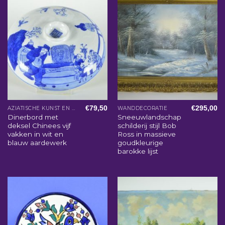
€
79,50
€
295,00
AZIATISCHE KUNST EN WOONACCESSOIRES
WANDDECORATIE
Dinerbord met
Sneeuwlandschap
deksel Chinees vijf
schilderij stijl Bob
vakken in wit en
Ross in massieve
blauw aardewerk
goudkleurige
barokke lijst