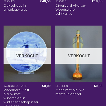
€
40,50
€
18,95
SERVIES
SERVIES
Dekselvaas in
Dinerbord Alva van
grijsblauw glas
Woodsware
achtkantig
VERKOCHT
VERKOCHT
€
0,00
€
0,00
WANDDECORATIE
BEELDEN
Wandbord Delft
Maria met blauwe
blauw met
mantel biddend
windmolen in
winterlandschap naar