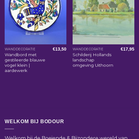
€
13,50
€
17,95
WANDDECORATIE
WANDDECORATIE
Wandbord met
Schilderij Hollands
gestileerde blauwe
landschap
vogel klein |
omgeving Uithoorn
aardewerk
WELKOM BIJ BODOUR
Welkom bij de Boeiende & Bijzondere wereld van