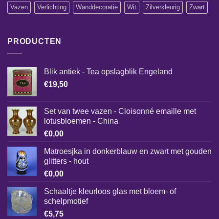
Vazen
Verlichting
Wanddecoratie
Wit
Zilverkleurig
Zwart
PRODUCTEN
Blik antiek - Tea opslagblik Engeland
€
19,50
Set van twee vazen - Cloisonné emaille met
lotusbloemen - China
€
0,00
Matroesjka in donkerblauw en zwart met gouden
glitters - hout
€
0,00
Schaaltje kleurloos glas met bloem- of
schelpmotief
€
5,75