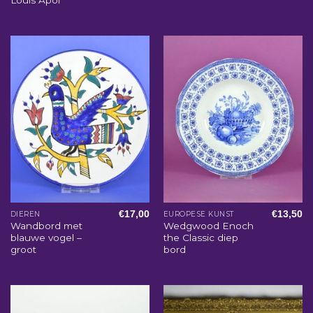
Louis Apol
€
17,00
€
13,50
DIEREN
EUROPESE KUNST
Wandbord met
Wedgwood Enoch
blauwe vogel –
the Classic diep
groot
bord