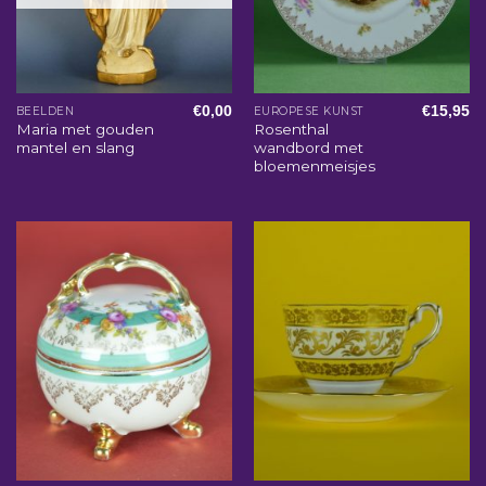
€
0,00
€
15,95
BEELDEN
EUROPESE KUNST
Maria met gouden
Rosenthal
mantel en slang
wandbord met
bloemenmeisjes