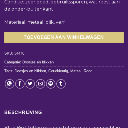
Conditie: zeer goed, gebruikssporen, wat roest aan
de onder-buitenkant
Materiaal: metaal, blik, verf
TOEVOEGEN AAN WINKELWAGEN
SKU:
34478
Categorie:
Doosjes en blikken
Tags:
Doosjes en blikken
,
Goudkleurig
,
Metaal
,
Rood
BESCHRIJVING
Blue Bird Toffee was een toffee merk, opgericht in