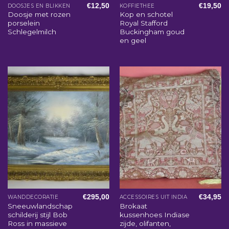
€
12,50
€
19,50
DOOSJES EN BLIKKEN
KOFFIETHEE
Doosje met rozen
Kop en schotel
porselein
Royal Stafford
Schlegelmilch
Buckingham goud
en geel
€
295,00
€
34,95
WANDDECORATIE
ACCESSOIRES UIT INDIA
Sneeuwlandschap
Brokaat
schilderij stijl Bob
kussenhoes Indiase
Ross in massieve
zijde, olifanten,