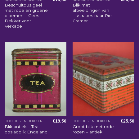
Beschuitbus geel
Blik met
met rode en groene
afbeeldingen van
bloemen – Cees
illustraties naar Rie
Dekker voor
Cramer
Verkade
€
19,50
€
25,50
DOOSJES EN BLIKKEN
DOOSJES EN BLIKKEN
Blik antiek – Tea
Groot blik met rode
opslagblik Engeland
rozen – antiek