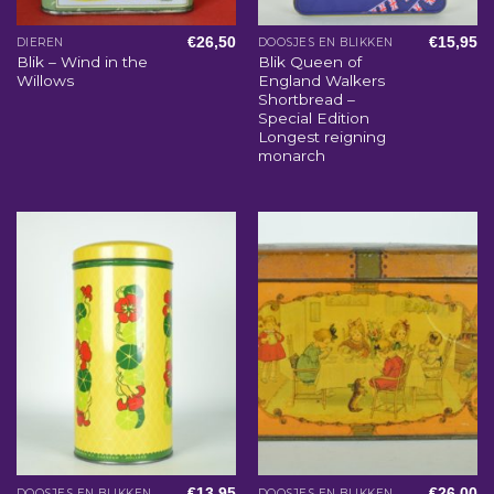
€
26,50
€
15,95
DIEREN
DOOSJES EN BLIKKEN
Blik – Wind in the
Blik Queen of
Willows
England Walkers
Shortbread –
Special Edition
Longest reigning
monarch
€
13,95
€
26,00
DOOSJES EN BLIKKEN
DOOSJES EN BLIKKEN