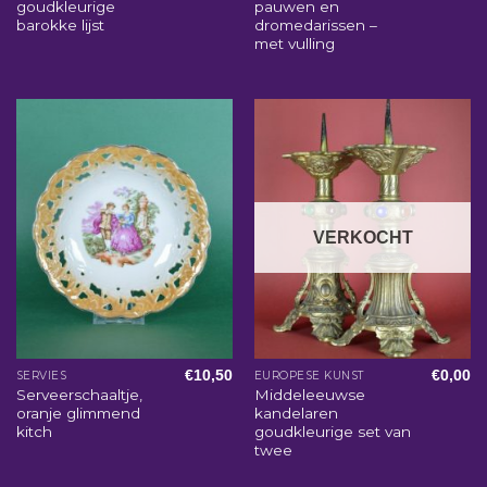
goudkleurige
pauwen en
barokke lijst
dromedarissen –
met vulling
VERKOCHT
€
10,50
€
0,00
SERVIES
EUROPESE KUNST
Serveerschaaltje,
Middeleeuwse
oranje glimmend
kandelaren
kitch
goudkleurige set van
twee