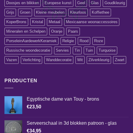
Doosjes en blikken
Europese kunst
Geel
Glas
Goudkleurig
Grijs
Groen
Kleine meubelen
Kleurloos
Koffiethee
KoperBrons
Kristal
Metaal
Mexicaanse woonaccessoires
Mineralen en Schelpen
Oranje
Paars
PorseleinAardewerkKeramiek
Religie
Rood
Roze
Russische woondecoratie
Servies
Tin
Tuin
Turquoise
Vazen
Verlichting
Wanddecoratie
Wit
Zilverkleurig
Zwart
PRODUCTEN
Egyptische dame van Touy - brons
€
23,50
Serveerschaal in 3d blokken patroon - glas
€
34,95