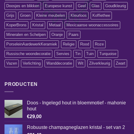
Doosjes en blikken
Europese kunst
Geel
Glas
Goudkleurig
Grijs
Groen
Kleine meubelen
Kleurloos
Koffiethee
KoperBrons
Kristal
Metaal
Mexicaanse woonaccessoires
Mineralen en Schelpen
Oranje
Paars
PorseleinAardewerkKeramiek
Religie
Rood
Roze
Russische woondecoratie
Servies
Tin
Tuin
Turquoise
Vazen
Verlichting
Wanddecoratie
Wit
Zilverkleurig
Zwart
PRODUCTEN
Doos - Ingelegd hout in bloemmotief - mahonie
hout
€
29,00
Robuuste champagneglazen kristal - set van 2