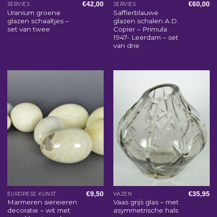
€
42,00
€
60,00
SERVIES
SERVIES
Uranium groene
Saffierblauwe
glazen schaaltjes –
glazen schalen A.D.
set van twee
Copier – Primula
1947- Leerdam – set
van drie
€
9,50
€
35,95
EUROPESE KUNST
VAZEN
Marmeren siereieren
Vaas grijs glas – met
decoratie – wit met
asymmetrische hals