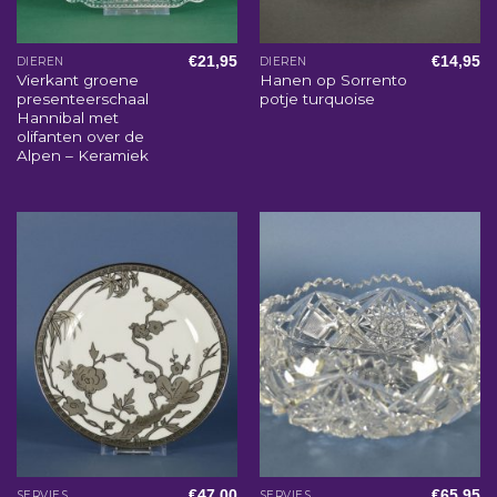
€
21,95
€
14,95
DIEREN
DIEREN
Vierkant groene
Hanen op Sorrento
presenteerschaal
potje turquoise
Hannibal met
olifanten over de
Alpen – Keramiek
€
47,00
€
65,95
SERVIES
SERVIES