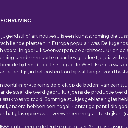
SCHRIJVING
 jugendstil of art nouveau is een kunststroming die tus
rschillende plaatsen in Europa populair was. De jugends
ch vooral in gebruiksvoorwerpen, de architectuur en de 
roming kende een korte maar hevige bloeitijd, die zich v
tbreidde tijdens de belle époque. In West-Europa was de s
 verleden tijd, in het oosten kon hij wat langer voortbest
n pontil-merkteken is de plek op de bodem van een stu
ar de staaf die werd gebruikt tijdens de productie wer
t stuk was voltooid. Sommige stukjes geblazen glas he
ntil, andere hebben een nogal klonterige pontil die gedee
or het glas opnieuw te verwarmen en glad te strijken.
(B
 1685 publiceerde de Duitse glasmaker Andreas Cassius z