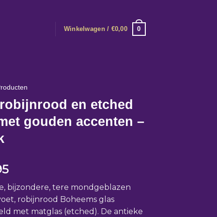
0
Winkelwagen /
€
0,00
roducten
robijnrood en etched
 met gouden accenten –
k
95
e, bijzondere, tere mondgeblazen
voet, robijnrood Boheems glas
eld met matglas (etched). De antieke