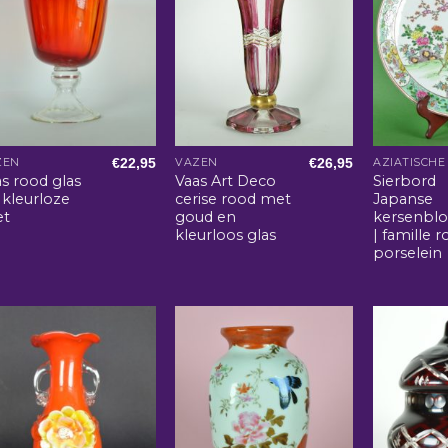
€
22,95
€
26,95
ZEN
VAZEN
s rood glas
Vaas Art Deco
Sierbord
 kleurloze
cerise rood met
Japanse
et
goud en
kersenbl
kleurloos glas
| famille r
porselein