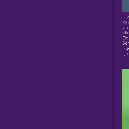
SER
Kar
vie
vla
De
Sc
Ru
lij