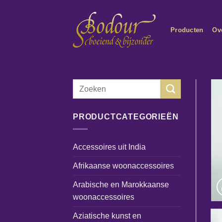
Ga
naar
Producten
Ov
inhoud
Zoeken
naar:
PRODUCTCATEGORIEËN
Accessoires uit India
Afrikaanse woonaccessoires
Arabische en Marokkaanse
woonaccessoires
Aziatische kunst en