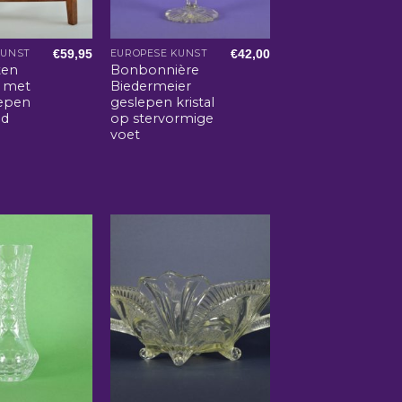
€
59,95
€
42,00
KUNST
EUROPESE KUNST
ten
Bonbonnière
l met
Biedermeier
lepen
geslepen kristal
ad
op stervormige
voet