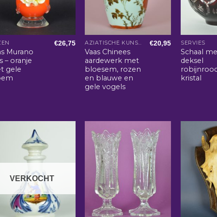
€
26,75
€
20,95
ZEN
AZIATISCHE KUNST EN WOONACCESSOIRES
SERVIES
as Murano
Vaas Chinees
Schaal me
s – oranje
aardewerk met
deksel
t gele
bloesem, rozen
robijnroo
oem
en blauwe en
kristal
gele vogels
VERKOCHT