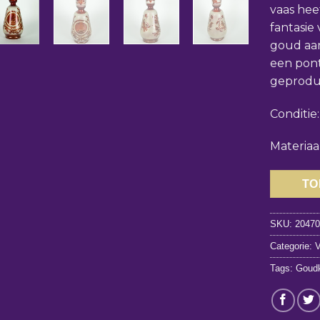
vaas hee
fantasie
goud aan
een pont
geprodu
Conditie:
Materiaal
TO
SKU:
2047
Categorie:
Tags:
Goudk