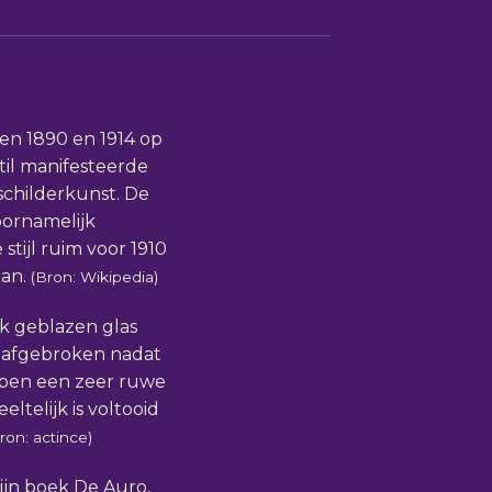
sen 1890 en 1914 op
til manifesteerde
schilderkunst. De
oornamelijk
tijl ruim voor 1910
aan.
(Bron: Wikipedia)
k geblazen glas
d afgebroken nadat
bben een zeer ruwe
ltelijk is voltooid
ron: actince)
ijn boek De Auro,