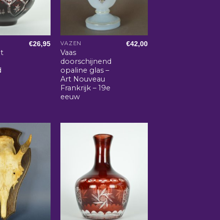
€
26,95
€
42,00
VAZEN
t
Vaas
doorschijnend
d
opaline glas –
Art Nouveau
Frankrijk – 19e
eeuw