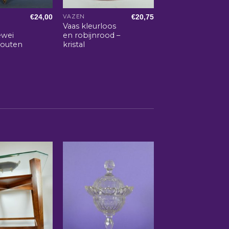
€
24,00
€
20,75
VAZEN
Vaas kleurloos
ewei
en robijnrood –
houten
kristal