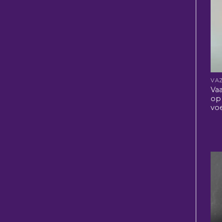
VA
Vaa
op
vo