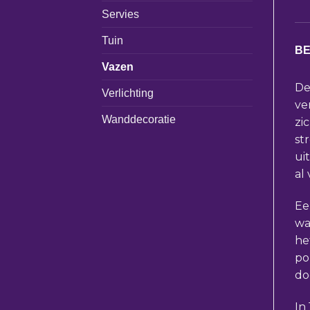
Servies
Tuin
BE
Vazen
De
Verlichting
ve
Wanddecoratie
zi
st
ui
al
Ee
wa
he
po
do
In