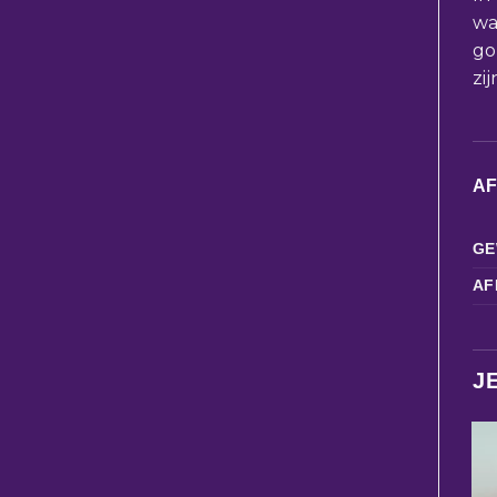
wa
go
zi
A
GE
AF
J