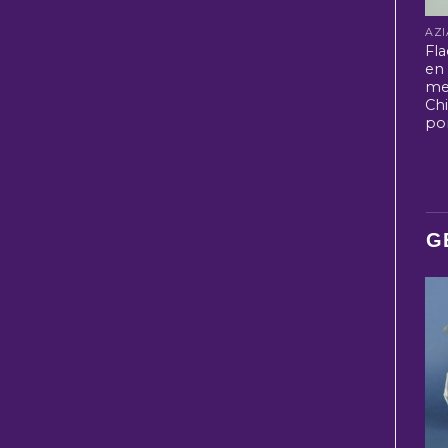
Fl
en 
me
Ch
po
G