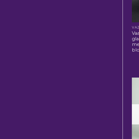
VA
Va
gla
me
bl