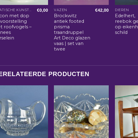
€
0,00
€
42,00
AZIATISCHE KUNST EN WOONACCESSOIRES
VAZEN
DIEREN
acon met dop
Brockwitz
Edelhert,
voorstelling
antiek footed
reebok g
t roofvogels –
prisma
op eiken
inees
traandruppel
schild
rselein
Art Deco glazen
vaas | set van
twee
ERELATEERDE PRODUCTEN