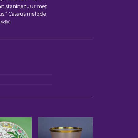
van staninezuur met
s.” Cassius meldde
edia)