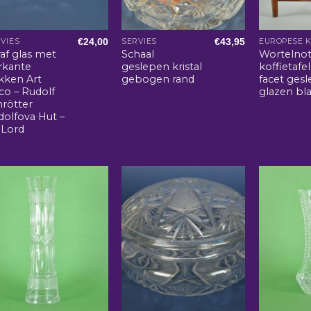
€
24,00
€
43,95
VIES
SERVIES
EUROPESE 
af glas met
Schaal
Wortelno
rkante
geslepen kristal
koffietafe
kken Art
gebogen rand
facet ges
co – Rudolf
glazen bl
hrötter
dolfova Hut –
n Lord