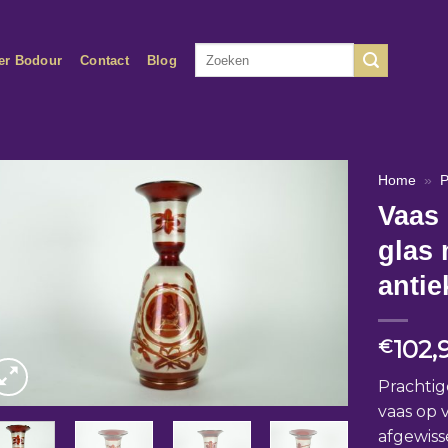
Zoeken
er Bodour
Contact
Blog
naar:
Home
»
P
Vaas 
glas
antie
102,
€
Prachtig
vaas op 
afgewiss