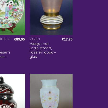
€
89,95
€
17,75
AZIATISCHE KUNST EN WOONACCESSOIRES
VAZEN
Vaasje met
witte streep,
oesem
roze en goud –
ose –
glas