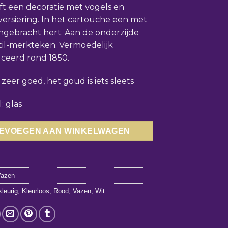
ft een decoratie met vogels en
 versiering. In het cartouche een met
gebracht hert. Aan de onderzijde
il-merkteken. Vermoedelijk
ceerd rond 1850.
 zeer goed, het goud is iets sleets
: glas
EVOEGEN AAN WINKELWAGEN
0
Vazen
leurig
,
Kleurloos
,
Rood
,
Vazen
,
Wit