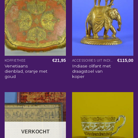
€
21,95
€
115,00
KOFFIETHEE
ACCESSOIRES UIT INDIA
Venetiaans
Indiase olifant met
dienblad, oranje met
draagstoel van
goud
koper
VERKOCHT