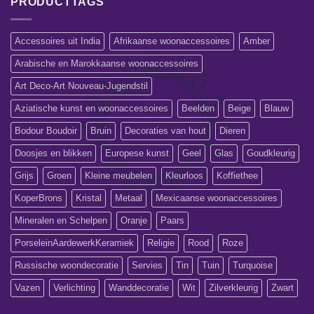
PRODUCTTAGS
Accessoires uit India
Afrikaanse woonaccessoires
Amber
Arabische en Marokkaanse woonaccessoires
Art Deco-Art Nouveau-Jugendstil
Aziatische kunst en woonaccessoires
Beelden
Beige
Blauw
Bodour Boudoir
Bruin
Decoraties van hout
Dieren
Doosjes en blikken
Europese kunst
Geel
Glas
Goudkleurig
Grijs
Groen
Kleine meubelen
Kleurloos
Koffiethee
KoperBrons
Kristal
Metaal
Mexicaanse woonaccessoires
Mineralen en Schelpen
Oranje
Paars
PorseleinAardewerkKeramiek
Religie
Rood
Roze
Russische woondecoratie
Servies
Tin
Tuin
Turquoise
Vazen
Verlichting
Wanddecoratie
Wit
Zilverkleurig
Zwart