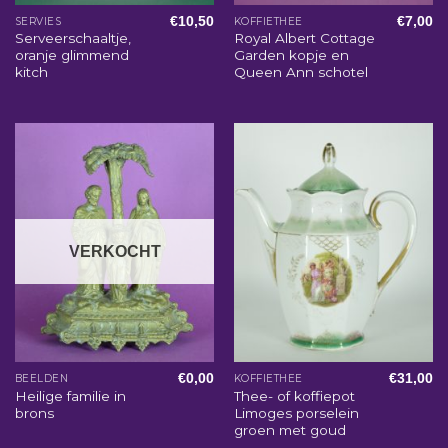
€
10,50
€
7,00
SERVIES
KOFFIETHEE
Serveerschaaltje,
Royal Albert Cottage
oranje glimmend
Garden kopje en
kitch
Queen Ann schotel
VERKOCHT
€
0,00
€
31,00
BEELDEN
KOFFIETHEE
Heilige familie in
Thee- of koffiepot
brons
Limoges porselein
groen met goud