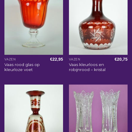
€
22,95
€
20,75
VAZEN
VAZEN
Vaas rood glas op
Vaas kleurloos en
kleurloze voet
robijnrood – kristal