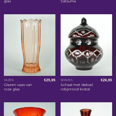
glas
Satsuma
€
25,95
€
26,95
VAZEN
SERVIES
Glazen vaas van
Schaal met deksel
roze glas
robijnrood kristal