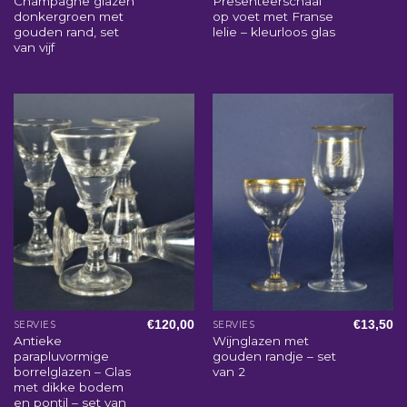
Champagne glazen
Presenteerschaal
donkergroen met
op voet met Franse
gouden rand, set
lelie – kleurloos glas
van vijf
€
120,00
€
13,50
SERVIES
SERVIES
Antieke
Wijnglazen met
parapluvormige
gouden randje – set
borrelglazen – Glas
van 2
met dikke bodem
en pontil – set van