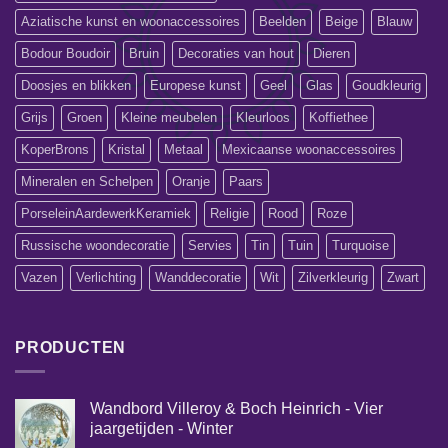
Aziatische kunst en woonaccessoires
Beelden
Beige
Blauw
Bodour Boudoir
Bruin
Decoraties van hout
Dieren
Doosjes en blikken
Europese kunst
Geel
Glas
Goudkleurig
Grijs
Groen
Kleine meubelen
Kleurloos
Koffiethee
KoperBrons
Kristal
Metaal
Mexicaanse woonaccessoires
Mineralen en Schelpen
Oranje
Paars
PorseleinAardewerkKeramiek
Religie
Rood
Roze
Russische woondecoratie
Servies
Tin
Tuin
Turquoise
Vazen
Verlichting
Wanddecoratie
Wit
Zilverkleurig
Zwart
PRODUCTEN
Wandbord Villeroy & Boch Heinrich - Vier
jaargetijden - Winter