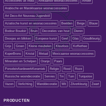
Accessoires uit India
Afrikaanse woonaccessoires
Amber
Arabische en Marokkaanse woonaccessoires
Art Deco-Art Nouveau-Jugendstil
Aziatische kunst en woonaccessoires
Beelden
Beige
Blauw
Bodour Boudoir
Bruin
Decoraties van hout
Dieren
Doosjes en blikken
Europese kunst
Geel
Glas
Goudkleurig
Grijs
Groen
Kleine meubelen
Kleurloos
Koffiethee
KoperBrons
Kristal
Metaal
Mexicaanse woonaccessoires
Mineralen en Schelpen
Oranje
Paars
PorseleinAardewerkKeramiek
Religie
Rood
Roze
Russische woondecoratie
Servies
Tin
Tuin
Turquoise
Vazen
Verlichting
Wanddecoratie
Wit
Zilverkleurig
Zwart
PRODUCTEN