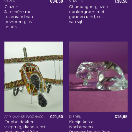
€
34,50
€
38,50
VAZEN
SERVIES
Glazen
Champagne glazen
Jardinière met
donkergroen met
rozenrand van
gouden rand, set
bevroren glas –
van vijf
antiek
€
21,50
€
15,95
AFRIKAANSE WOONACCESSOIRES
DIEREN
Dubbeldekker
Konijn kristal
vliegtuig, draadkunst
Nachtmann
met kralen Afrika
Princess house Pets