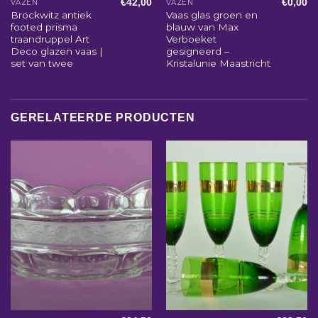
€
42,00
€
0,00
VAZEN
VAZEN
Brockwitz antiek
Vaas glas groen en
footed prisma
blauw van Max
traandruppel Art
Verboeket
Deco glazen vaas |
gesigneerd –
set van twee
Kristalunie Maastricht
GERELATEERDE PRODUCTEN