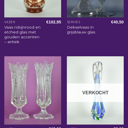
€
102,95
€
40,50
VAZEN
SERVIES
Vaas robijnrood en
Dekselvaas in
etched glas met
grijsblauw glas
gouden accenten
– antiek
VERKOCHT