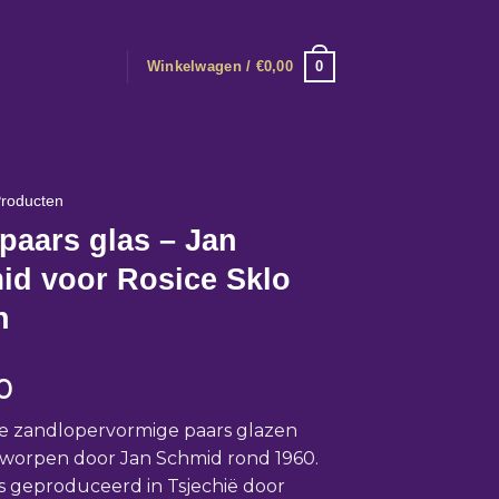
0
Winkelwagen /
€
0,00
roducten
paars glas – Jan
id voor Rosice Sklo
n
0
e zandlopervormige paars glazen
tworpen door Jan Schmid rond 1960.
is geproduceerd in Tsjechië door