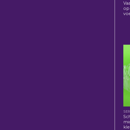
Vaa
op
vo
SER
Sch
mi
kle