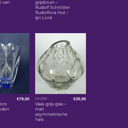
t van
grijsbruin –
Rudolf Schrötter
Rudolfova Hut –
lijn Lord
€
79,00
€
35,95
VAZEN
fors
Vaas grijs glas –
weden
met
asymmetrische
hals