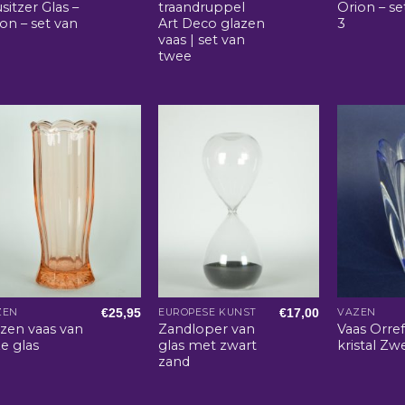
sitzer Glas –
traandruppel
Orion – se
on – set van
Art Deco glazen
3
vaas | set van
twee
€
25,95
€
17,00
ZEN
EUROPESE KUNST
VAZEN
azen vaas van
Zandloper van
Vaas Orre
e glas
glas met zwart
kristal Z
zand