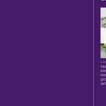
VA
Va
kl
kle
gr
set