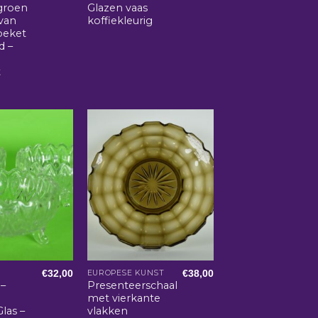
 groen
Glazen vaas
van
koffiekleurig
oeket
d –
e
t
€
32,00
€
38,00
EUROPESE KUNST
 –
Presenteerschaal
met vierkante
Glas –
vlakken