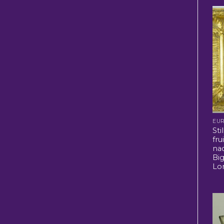
EU
Sti
fru
na
Bi
Lo