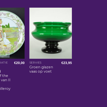
€
20,00
€
23,95
ATIE
SERVIES
Groen glazen
d
vaas op voet
f the
van II
illeroy