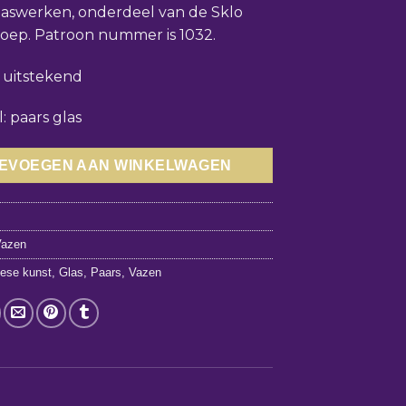
laswerken, onderdeel van de Sklo
oep. Patroon nummer is 1032.
: uitstekend
: paars glas
EVOEGEN AAN WINKELWAGEN
1
Vazen
ese kunst
,
Glas
,
Paars
,
Vazen