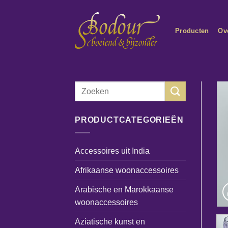
Ga
naar
Producten
Ov
inhoud
Zoeken
naar:
PRODUCTCATEGORIEËN
Accessoires uit India
Afrikaanse woonaccessoires
Arabische en Marokkaanse
woonaccessoires
Aziatische kunst en