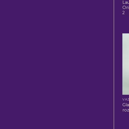
Lau
Ori
2
VA
Gl
roz