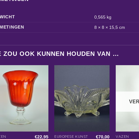
WICHT
0,565 kg
METINGEN
8 × 8 × 15,5 cm
E ZOU OOK KUNNEN HOUDEN VAN …
VE
€
22,95
€
70,00
ZEN
EUROPESE KUNST
VAZEN