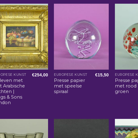
€
254,00
€
15,50
ROPESE KUNST
EUROPESE KUNST
EUROPESE 
lleven met
Presse papier
Presse pa
it Arabische
met speelse
met rood
chten |
spiraal
groen
ggs & Sons
ndon