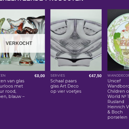
VERKOCHT
€
0,00
€
47,50
ZEN
SERVIES
WANDDECOR
zen van glas
Schaal paars
Unicef
eurloos met
glas Art Deco
Wandbor
ur rood,
op vier voetjes
Children o
oen, blauw –
World № 1 
Rusland
Heinrich V
& Boch
porselein