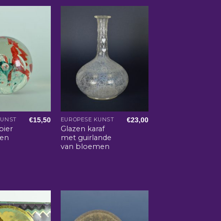
€
15,50
€
23,00
KUNST
EUROPESE KUNST
pier
Glazen karaf
 en
met guirlande
van bloemen