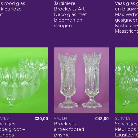
s rood glas
Jardinière
Vaas glas
 kleurloze
Brockwitz Art
en blauw 
et
Deco glas met
Max Verb
bloemen en
gesigneer
slangen
Kristaluni
Maastrich
€
30,00
€
42,00
VIES
VAZEN
SERVIES
aaltjes
Brockwitz
Schaaltjes
ddelgroot –
antiek footed
kleurloos
urloos
prisma
Lausitzer 