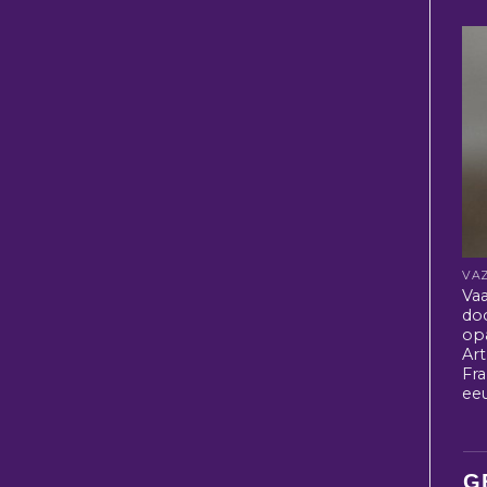
VA
Va
do
opa
Ar
Fra
ee
G