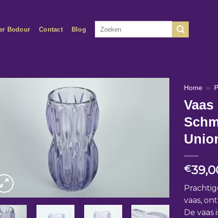
Zoeken
er Bodour
Contact
Blog
naar:
Home
»
P
Vaas 
Schm
Unio
39,0
€
Prachtig
vaas, on
De vaas 