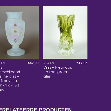
€
42,00
€
17,95
ZEN
VAZEN
as
Vaas – kleurloos
orschijnend
en mosgroen
line glas –
glas
t Nouveau
nkrijk – 19e
uw
ERELATEERDE PRODUCTEN