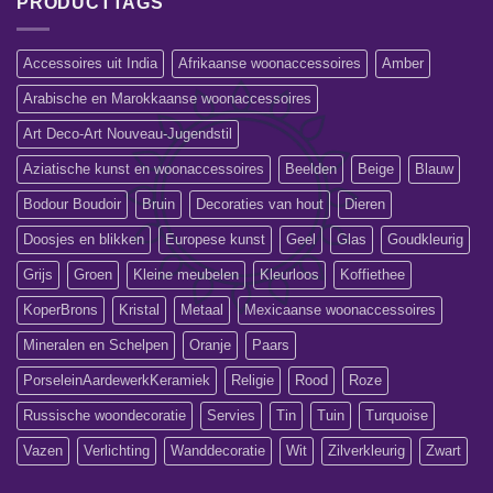
PRODUCTTAGS
Accessoires uit India
Afrikaanse woonaccessoires
Amber
Arabische en Marokkaanse woonaccessoires
Art Deco-Art Nouveau-Jugendstil
Aziatische kunst en woonaccessoires
Beelden
Beige
Blauw
Bodour Boudoir
Bruin
Decoraties van hout
Dieren
Doosjes en blikken
Europese kunst
Geel
Glas
Goudkleurig
Grijs
Groen
Kleine meubelen
Kleurloos
Koffiethee
KoperBrons
Kristal
Metaal
Mexicaanse woonaccessoires
Mineralen en Schelpen
Oranje
Paars
PorseleinAardewerkKeramiek
Religie
Rood
Roze
Russische woondecoratie
Servies
Tin
Tuin
Turquoise
Vazen
Verlichting
Wanddecoratie
Wit
Zilverkleurig
Zwart