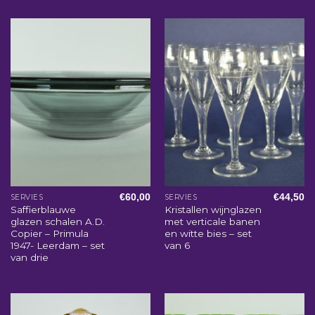
€
60,00
€
44,50
SERVIES
SERVIES
Saffierblauwe
Kristallen wijnglazen
glazen schalen A.D.
met verticale banen
Copier – Primula
en witte bies – set
1947- Leerdam – set
van 6
van drie