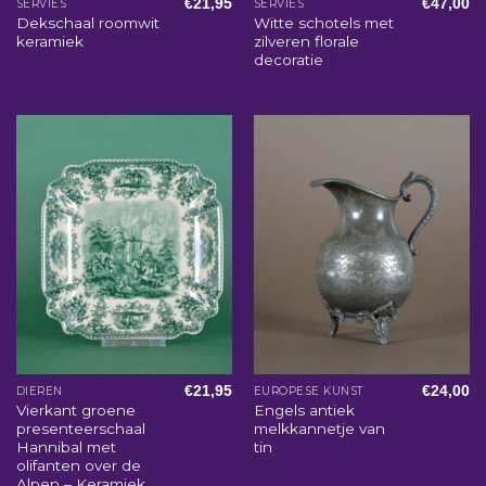
€
21,95
€
47,00
SERVIES
SERVIES
Dekschaal roomwit
Witte schotels met
keramiek
zilveren florale
decoratie
€
21,95
€
24,00
DIEREN
EUROPESE KUNST
Vierkant groene
Engels antiek
presenteerschaal
melkkannetje van
Hannibal met
tin
olifanten over de
Alpen – Keramiek