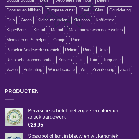
Bodour Boudoir
Bruin
Decoraties van hout
Dieren
Doosjes en blikken
Europese kunst
Geel
Glas
Goudkleurig
Grijs
Groen
Kleine meubelen
Kleurloos
Koffiethee
KoperBrons
Kristal
Metaal
Mexicaanse woonaccessoires
Mineralen en Schelpen
Oranje
Paars
PorseleinAardewerkKeramiek
Religie
Rood
Roze
Russische woondecoratie
Servies
Tin
Tuin
Turquoise
Vazen
Verlichting
Wanddecoratie
Wit
Zilverkleurig
Zwart
PRODUCTEN
Perzische schotel met vogels en bloemen -
antiek aardewerk
€
26,95
Spaarpot olifant in blauw en wit keramiek