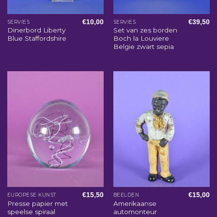
€
10,00
€
39,50
SERVIES
SERVIES
Dinerbord Liberty
Set van zes borden
Blue Staffordshire
Boch la Louviere
Belgie zwart sepia
€
15,50
€
15,00
EUROPESE KUNST
BEELDEN
Presse papier met
Amerikaanse
speelse spiraal
automonteur