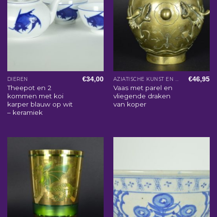
€
34,00
€
46,95
DIEREN
AZIATISCHE KUNST EN WOONACCESSOIRES
Theepot en 2
Vaas met parel en
kommen met koi
vliegende draken
karper blauw op wit
van koper
– keramiek