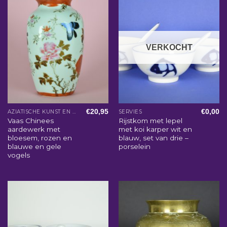
VERKOCHT
€
20,95
€
0,00
AZIATISCHE KUNST EN WOONACCESSOIRES
SERVIES
Vaas Chinees
Rijstkom met lepel
aardewerk met
met koi karper wit en
bloesem, rozen en
blauw, set van drie –
blauwe en gele
porselein
vogels