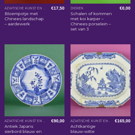
€
17,50
€
0,00
AZIATISCHE KUNST EN WOONACCESSOIRES
DIEREN
Bloempotje met
Schalen of kommen
Chinees landschap
met koi karper –
– aardewerk
Chinees porselein –
set van 3
€
90,00
€
165,00
AZIATISCHE KUNST EN WOONACCESSOIRES
AZIATISCHE KUNST EN WOONACCESSOIRES
Antiek Japans
Achtkantige
sierbord blauw en
blauw-witte