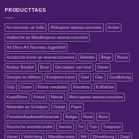
PRODUCTTAGS
Accessoires uit India
Afrikaanse woonaccessoires
Amber
Arabische en Marokkaanse woonaccessoires
Art Deco-Art Nouveau-Jugendstil
Aziatische kunst en woonaccessoires
Beelden
Beige
Blauw
Bodour Boudoir
Bruin
Decoraties van hout
Dieren
Doosjes en blikken
Europese kunst
Geel
Glas
Goudkleurig
Grijs
Groen
Kleine meubelen
Kleurloos
Koffiethee
KoperBrons
Kristal
Metaal
Mexicaanse woonaccessoires
Mineralen en Schelpen
Oranje
Paars
PorseleinAardewerkKeramiek
Religie
Rood
Roze
Russische woondecoratie
Servies
Tin
Tuin
Turquoise
Vazen
Verlichting
Wanddecoratie
Wit
Zilverkleurig
Zwart