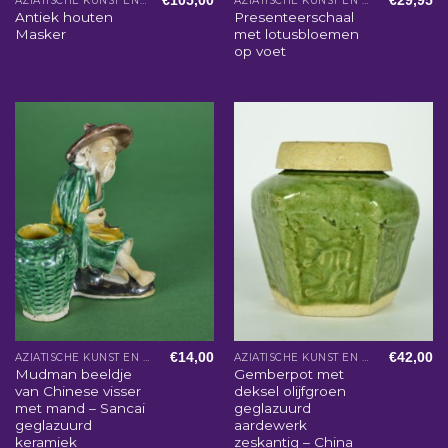
€
105,00
€
29,95
AZIATISCHE KUNST EN WOONACCESSOIRES
AZIATISCHE KUNST EN WOONACCESSOIRES
Antiek houten
Presenteerschaal
Masker
met lotusbloemen
op voet
€
14,00
€
42,00
AZIATISCHE KUNST EN WOONACCESSOIRES
AZIATISCHE KUNST EN WOONACCESSOIRES
Mudman beeldje
Gemberpot met
van Chinese visser
deksel olijfgroen
met mand – Sancai
geglazuurd
geglazuurd
aardewerk
keramiek
zeskantig – China