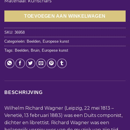
Materiaal: kunsthars
TOEVOEGEN AAN WINKELWAGEN
SKU:
36958
Categorieën:
Beelden
,
Europese kunst
Tags:
Beelden
,
Bruin
,
Europese kunst
BESCHRIJVING
Wilhelm Richard Wagner (Leipzig, 22 mei 1813 –
Venetië, 13 februari 1883) was een Duits componist,
dichter en librettist. Richard Wagner was een
belangrijk vernieuwer van de muziek van zijn tijd.