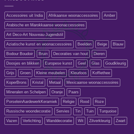
Accessoires uit India
Afrikaanse woonaccessoires
Amber
Arabische en Marokkaanse woonaccessoires
Art Deco-Art Nouveau-Jugendstil
Aziatische kunst en woonaccessoires
Beelden
Beige
Blauw
Bodour Boudoir
Bruin
Decoraties van hout
Dieren
Doosjes en blikken
Europese kunst
Geel
Glas
Goudkleurig
Grijs
Groen
Kleine meubelen
Kleurloos
Koffiethee
KoperBrons
Kristal
Metaal
Mexicaanse woonaccessoires
Mineralen en Schelpen
Oranje
Paars
PorseleinAardewerkKeramiek
Religie
Rood
Roze
Russische woondecoratie
Servies
Tin
Tuin
Turquoise
Vazen
Verlichting
Wanddecoratie
Wit
Zilverkleurig
Zwart