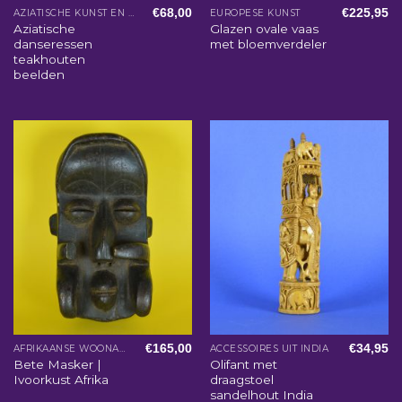
€
68,00
€
225,95
AZIATISCHE KUNST EN WOONACCESSOIRES
EUROPESE KUNST
Aziatische
Glazen ovale vaas
danseressen
met bloemverdeler
teakhouten
beelden
€
165,00
€
34,95
AFRIKAANSE WOONACCESSOIRES
ACCESSOIRES UIT INDIA
Bete Masker |
Olifant met
Ivoorkust Afrika
draagstoel
sandelhout India