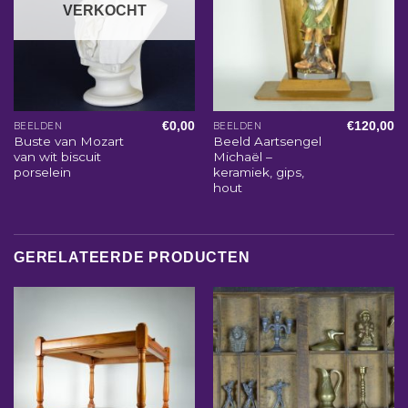
VERKOCHT
€
0,00
€
120,00
BEELDEN
BEELDEN
Buste van Mozart
Beeld Aartsengel
van wit biscuit
Michaël –
porselein
keramiek, gips,
hout
GERELATEERDE PRODUCTEN