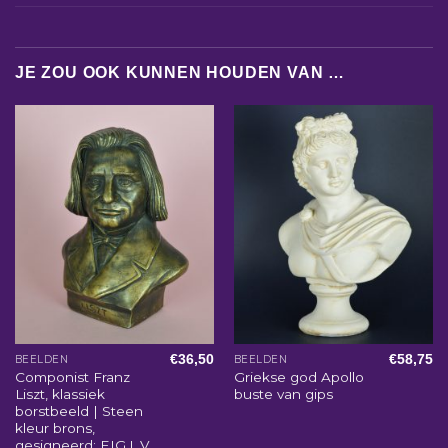
JE ZOU OOK KUNNEN HOUDEN VAN …
€
36,50
€
58,75
BEELDEN
BEELDEN
Componist Franz
Griekse god Apollo
Liszt, klassiek
buste van gips
borstbeeld | Steen
kleur brons,
gesigneerd: EIG.L.V.