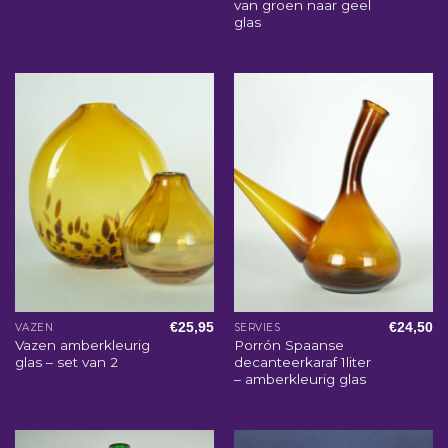
van groen naar geel
glas
€
25,95
€
24,50
VAZEN
SERVIES
Vazen amberkleurig
Porrón Spaanse
glas – set van 2
decanteerkaraf 1liter
– amberkleurig glas