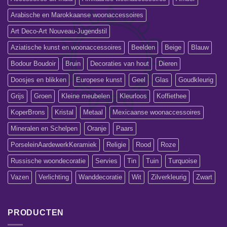
Arabische en Marokkaanse woonaccessoires
Art Deco-Art Nouveau-Jugendstil
Aziatische kunst en woonaccessoires
Beelden
Beige
Blauw
Bodour Boudoir
Bruin
Decoraties van hout
Dieren
Doosjes en blikken
Europese kunst
Geel
Glas
Goudkleurig
Grijs
Groen
Kleine meubelen
Kleurloos
Koffiethee
KoperBrons
Kristal
Metaal
Mexicaanse woonaccessoires
Mineralen en Schelpen
Oranje
Paars
PorseleinAardewerkKeramiek
Religie
Rood
Roze
Russische woondecoratie
Servies
Tin
Tuin
Turquoise
Vazen
Verlichting
Wanddecoratie
Wit
Zilverkleurig
Zwart
PRODUCTEN