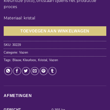
kleurloze (foto), ontstaan tijdens het productie
proces
Materiaal: kristal
TOEVOEGEN AAN WINKELWAGEN
SKU:
30229
Categorie:
Vazen
Tags:
Blauw
,
Kleurloos
,
Kristal
,
Vazen
AFMETINGEN
GEWICHT
0,355 kg