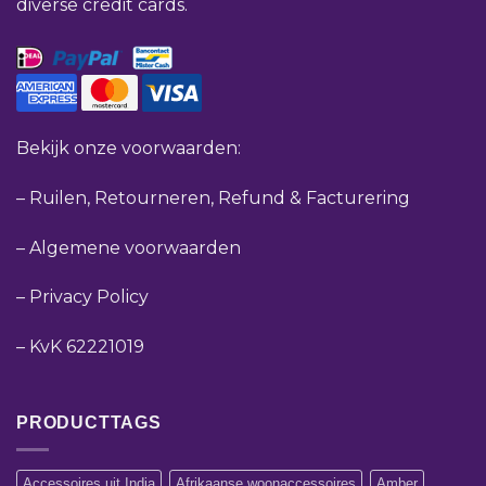
diverse credit cards.
Bekijk onze voorwaarden:
–
Ruilen, Retourneren, Refund & Facturering
–
Algemene voorwaarden
–
Privacy Policy
–
KvK 62221019
PRODUCTTAGS
Accessoires uit India
Afrikaanse woonaccessoires
Amber