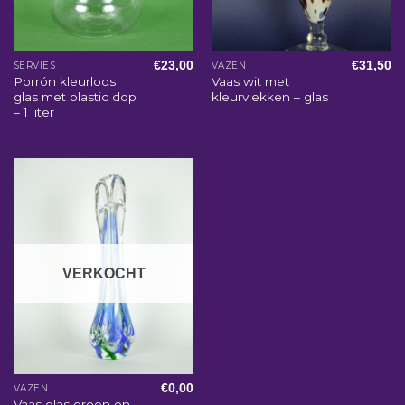
€
23,00
€
31,50
SERVIES
VAZEN
Porrón kleurloos
Vaas wit met
glas met plastic dop
kleurvlekken – glas
– 1 liter
VERKOCHT
€
0,00
VAZEN
Vaas glas groen en