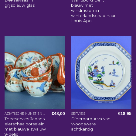
Dekselvaas in
Wandbord Delft
grijsblauw glas
blauw met
windmolen in
winterlandschap naar
Louis Apol
€
48,00
€
18,95
AZIATISCHE KUNST EN WOONACCESSOIRES
SERVIES
Theeservies Japans
Dinerbord Alva van
eierschaalporselein
Woodsware
met blauwe zwaluw
achtkantig
9-delig