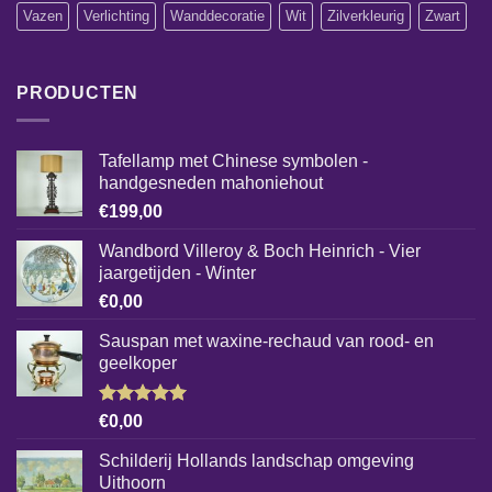
Vazen
Verlichting
Wanddecoratie
Wit
Zilverkleurig
Zwart
PRODUCTEN
Tafellamp met Chinese symbolen -
handgesneden mahoniehout
€
199,00
Wandbord Villeroy & Boch Heinrich - Vier
jaargetijden - Winter
€
0,00
Sauspan met waxine-rechaud van rood- en
geelkoper
Gewaardeerd
€
0,00
5.00
uit 5
Schilderij Hollands landschap omgeving
Uithoorn