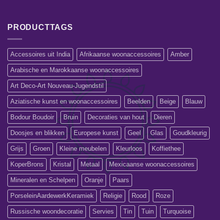
PRODUCTTAGS
Accessoires uit India
Afrikaanse woonaccessoires
Amber
Arabische en Marokkaanse woonaccessoires
Art Deco-Art Nouveau-Jugendstil
Aziatische kunst en woonaccessoires
Beelden
Beige
Blauw
Bodour Boudoir
Bruin
Decoraties van hout
Dieren
Doosjes en blikken
Europese kunst
Geel
Glas
Goudkleurig
Grijs
Groen
Kleine meubelen
Kleurloos
Koffiethee
KoperBrons
Kristal
Metaal
Mexicaanse woonaccessoires
Mineralen en Schelpen
Oranje
Paars
PorseleinAardewerkKeramiek
Religie
Rood
Roze
Russische woondecoratie
Servies
Tin
Tuin
Turquoise