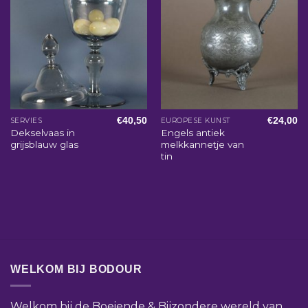
€
40,50
€
24,00
SERVIES
EUROPESE KUNST
Dekselvaas in
Engels antiek
grijsblauw glas
melkkannetje van
tin
WELKOM BIJ BODOUR
Welkom bij de Boeiende & Bijzondere wereld van