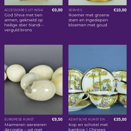
€
0,00
€
10,00
ACCESSOIRES UIT INDIA
SERVIES
God Shiva met tien
Roemer met groene
armen, geknield op
stam en ingeslepen
heilige stier Nandi –
bloemen met goud
verguld brons
€
9,50
€
35,00
EUROPESE KUNST
AZIATISCHE KUNST EN WOONACCESSOIRES
Marmeren siereieren
Kop en schotel met
decoratie – wit met
bamboe | Chinees