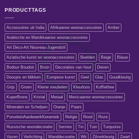
PRODUCTTAGS
Accessoires uit India
Afrikaanse woonaccessoires
Amber
Arabische en Marokkaanse woonaccessoires
Art Deco-Art Nouveau-Jugendstil
Aziatische kunst en woonaccessoires
Beelden
Beige
Blauw
Bodour Boudoir
Bruin
Decoraties van hout
Dieren
Doosjes en blikken
Europese kunst
Geel
Glas
Goudkleurig
Grijs
Groen
Kleine meubelen
Kleurloos
Koffiethee
KoperBrons
Kristal
Metaal
Mexicaanse woonaccessoires
Mineralen en Schelpen
Oranje
Paars
PorseleinAardewerkKeramiek
Religie
Rood
Roze
Russische woondecoratie
Servies
Tin
Tuin
Turquoise
Vazen
Verlichting
Wanddecoratie
Wit
Zilverkleurig
Zwart