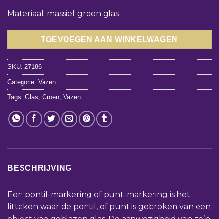
Materiaal: massief groen glas
TOEVOEGEN AAN WINKELWAGEN
SKU:
27186
Categorie:
Vazen
Tags:
Glas
,
Groen
,
Vazen
BESCHRIJVING
Een pontil-markering of punt-markering is het
litteken waar de pontil, of punt is gebroken van een
object van geblazen glas. De aanwezigheid van zo’n