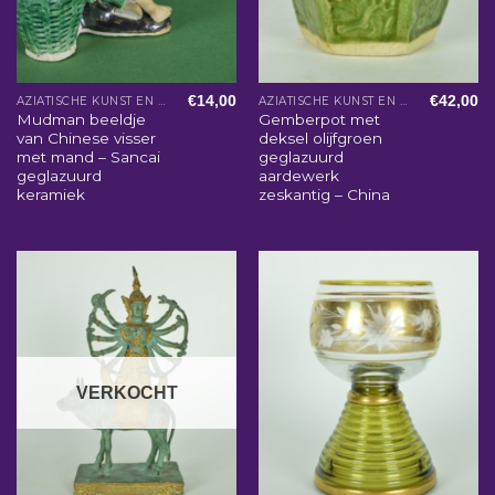
€
14,00
€
42,00
AZIATISCHE KUNST EN WOONACCESSOIRES
AZIATISCHE KUNST EN WOONACCESSOIRES
Mudman beeldje
Gemberpot met
van Chinese visser
deksel olijfgroen
met mand – Sancai
geglazuurd
geglazuurd
aardewerk
keramiek
zeskantig – China
VERKOCHT