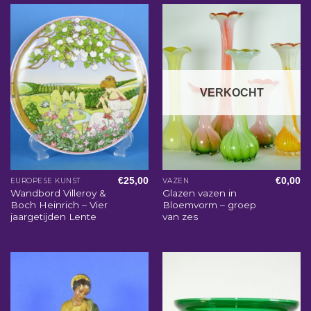
VERKOCHT
€
25,00
€
0,00
EUROPESE KUNST
VAZEN
Wandbord Villeroy &
Glazen vazen in
Boch Heinrich – Vier
Bloemvorm – groep
jaargetijden Lente
van zes