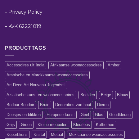
–
Privacy Policy
–
KvK 62221019
PRODUCTTAGS
Accessoires uit India
Afrikaanse woonaccessoires
Amber
Arabische en Marokkaanse woonaccessoires
Art Deco-Art Nouveau-Jugendstil
Aziatische kunst en woonaccessoires
Beelden
Beige
Blauw
Bodour Boudoir
Bruin
Decoraties van hout
Dieren
Doosjes en blikken
Europese kunst
Geel
Glas
Goudkleurig
Grijs
Groen
Kleine meubelen
Kleurloos
Koffiethee
KoperBrons
Kristal
Metaal
Mexicaanse woonaccessoires