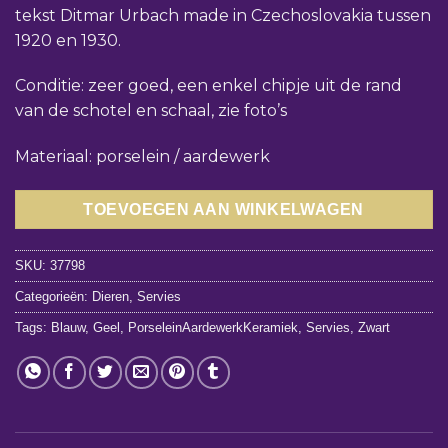
tekst Ditmar Urbach made in Czechoslovakia tussen
1920 en 1930.
Conditie: zeer goed, een enkel chipje uit de rand
van de schotel en schaal, zie foto’s
Materiaal: porselein / aardewerk
TOEVOEGEN AAN WINKELWAGEN
SKU:
37798
Categorieën:
Dieren
,
Servies
Tags:
Blauw
,
Geel
,
PorseleinAardewerkKeramiek
,
Servies
,
Zwart