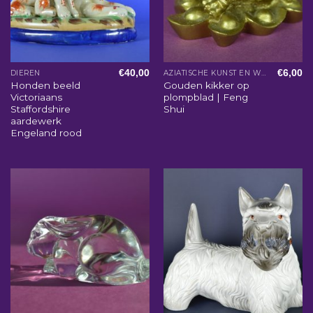
€
40,00
€
6,00
DIEREN
AZIATISCHE KUNST EN WOONACCESSOIRES
Honden beeld
Gouden kikker op
Victoriaans
plompblad | Feng
Staffordshire
Shui
aardewerk
Engeland rood