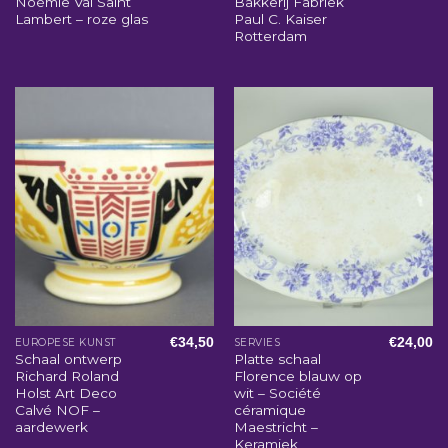
Noémie Val Saint
Bakkerij Fabriek
Lambert – roze glas
Paul C. Kaiser
Rotterdam
€
34,50
€
24,00
EUROPESE KUNST
SERVIES
Schaal ontwerp
Platte schaal
Richard Roland
Florence blauw op
Holst Art Deco
wit – Société
Calvé NOF –
céramique
aardewerk
Maestricht –
Keramiek