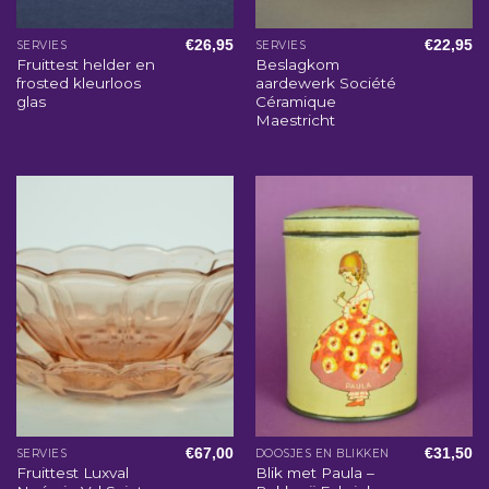
€
26,95
€
22,95
SERVIES
SERVIES
Fruittest helder en
Beslagkom
frosted kleurloos
aardewerk Société
glas
Céramique
Maestricht
€
67,00
€
31,50
SERVIES
DOOSJES EN BLIKKEN
Fruittest Luxval
Blik met Paula –