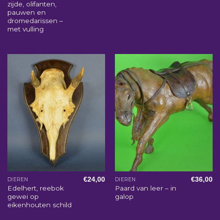
zijde, olifanten,
pauwen en
dromedarissen –
met vulling
€
24,00
€
36,00
DIEREN
DIEREN
Edelhert, reebok
Paard van leer – in
gewei op
galop
eikenhouten schild