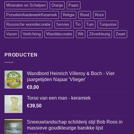
Mineralen en Schelpen
Oranje
Paars
PorseleinAardewerkKeramiek
Religie
Rood
Roze
Russische woondecoratie
Servies
Tin
Tuin
Turquoise
Vazen
Verlichting
Wanddecoratie
Wit
Zilverkleurig
Zwart
PRODUCTEN
Wandbord Heinrich Villeroy & Boch - Vier
jaargetijden Najaar 'Vlieger'
€
0,00
Torso van een man - keramiek
€
39,50
Sneeuwlandschap schilderij stijl Bob Ross in
massieve goudkleurige barokke lijst