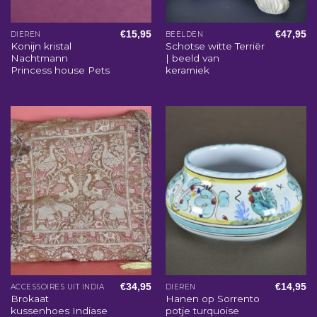
€
15,95
€
47,95
DIEREN
BEELDEN
Konijn kristal
Schotse witte Terriër
Nachtmann
| beeld van
Princess house Pets
keramiek
€
34,95
€
14,95
ACCESSOIRES UIT INDIA
DIEREN
Brokaat
Hanen op Sorrento
kussenhoes Indiase
potje turquoise