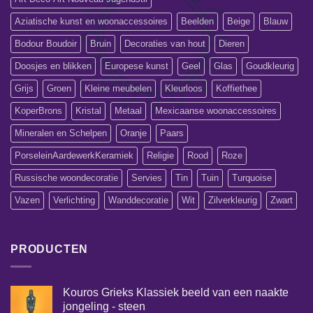
Aziatische kunst en woonaccessoires
Beelden
Beige
Blauw
Bodour Boudoir
Bruin
Decoraties van hout
Dieren
Doosjes en blikken
Europese kunst
Geel
Glas
Goudkleurig
Grijs
Groen
Kleine meubelen
Kleurloos
Koffiethee
KoperBrons
Kristal
Metaal
Mexicaanse woonaccessoires
Mineralen en Schelpen
Oranje
Paars
PorseleinAardewerkKeramiek
Religie
Rood
Roze
Russische woondecoratie
Servies
Tin
Tuin
Turquoise
Vazen
Verlichting
Wanddecoratie
Wit
Zilverkleurig
Zwart
PRODUCTEN
Kouros Grieks Klassiek beeld van een naakte
jongeling - steen