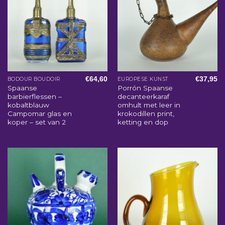
€
64,60
€
37,95
BODOUR BOUDOIR
EUROPESE KUNST
Spaanse
Porrón Spaanse
barbierflessen –
decanteerkaraf
kobaltblauw
omhult met leer in
Campomar glas en
krokodillen print,
koper – set van 2
ketting en dop