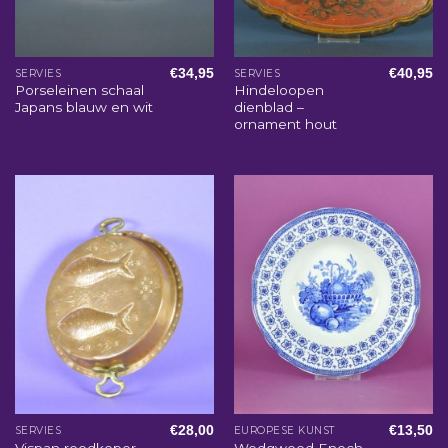
€
34,95
€
40,95
SERVIES
SERVIES
Porseleinen schaal
Hindeloopen
Japans blauw en wit
dienblad –
ornament hout
€
28,00
€
13,50
SERVIES
EUROPESE KUNST
Vispan roodkoper
Wedgwood Enoch