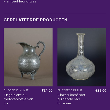
– amberkleurig glas
GERELATEERDE PRODUCTEN
€
24,00
€
23,00
EUROPESE KUNST
EUROPESE KUNST
Engels antiek
Glazen karaf met
melkkannetje van
guirlande van
tin
bloemen