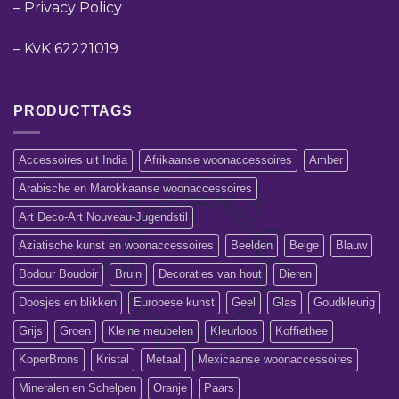
–
Privacy Policy
–
KvK 62221019
PRODUCTTAGS
Accessoires uit India
Afrikaanse woonaccessoires
Amber
Arabische en Marokkaanse woonaccessoires
Art Deco-Art Nouveau-Jugendstil
Aziatische kunst en woonaccessoires
Beelden
Beige
Blauw
Bodour Boudoir
Bruin
Decoraties van hout
Dieren
Doosjes en blikken
Europese kunst
Geel
Glas
Goudkleurig
Grijs
Groen
Kleine meubelen
Kleurloos
Koffiethee
KoperBrons
Kristal
Metaal
Mexicaanse woonaccessoires
Mineralen en Schelpen
Oranje
Paars