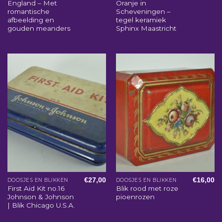
England – Met
Oranje in
romantische
Scheveningen –
afbeelding en
tegel keramiek
gouden meanders
Sphinx Maastricht
€
27,00
€
16,00
DOOSJES EN BLIKKEN
DOOSJES EN BLIKKEN
First Aid Kit no.16
Blik rood met roze
Johnson & Johnson
pioenrozen
| Blik Chicago U.S.A.