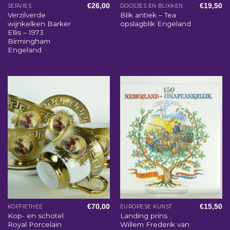
€
26,00
€
19,50
SERVIES
DOOSJES EN BLIKKEN
Verzilverde
Blik antiek – Tea
wijnkelken Barker
opslagblik Engeland
Ellis – 1973
Birmingham
Engeland
€
70,00
€
15,50
KOFFIETHEE
EUROPESE KUNST
Kop- en schotel
Landing prins
Royal Porcelain
Willem Frederik van