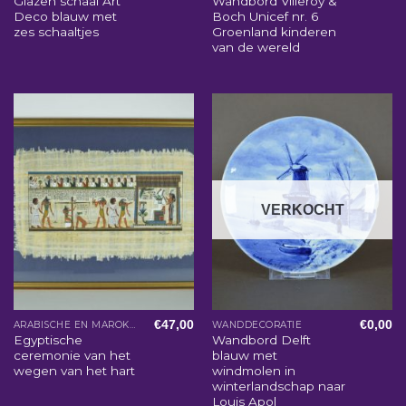
Glazen schaal Art
Wandbord Villeroy &
Deco blauw met
Boch Unicef nr. 6
zes schaaltjes
Groenland kinderen
van de wereld
VERKOCHT
€
47,00
€
0,00
ARABISCHE EN MAROKKAANSE WOONACCESSOIRES
WANDDECORATIE
Egyptische
Wandbord Delft
ceremonie van het
blauw met
wegen van het hart
windmolen in
winterlandschap naar
Louis Apol