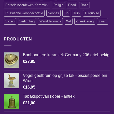
PorseleinAardewerkKeramiek
Religie
Rood
Roze
Russische woondecoratie
Servies
Tin
Tuin
Turquoise
Vazen
Verlichting
Wanddecoratie
Wit
Zilverkleurig
Zwart
PRODUCTEN
Bonbonniere keramiek Germany 206 driehoekig
€
27,95
Vogel geelbruin op grijze tak - biscuit porselein
Wren
€
16,95
Tabakspot van koper - antiek
€
21,00