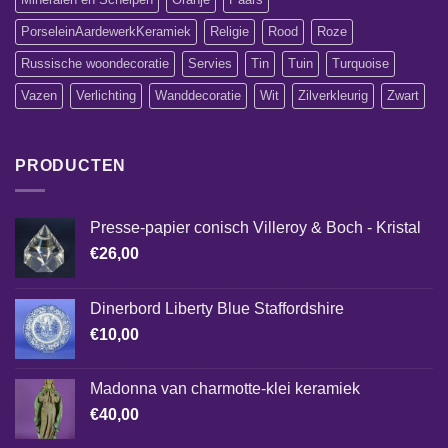
PorseleinAardewerkKeramiek
Religie
Rood
Roze
Russische woondecoratie
Servies
Tin
Tuin
Turquoise
Vazen
Verlichting
Wanddecoratie
Wit
Zilverkleurig
Zwart
PRODUCTEN
Presse-papier conisch Villeroy & Boch - Kristal
€
26,00
Dinerbord Liberty Blue Staffordshire
€
10,00
Madonna van charmotte-klei keramiek
€
40,00