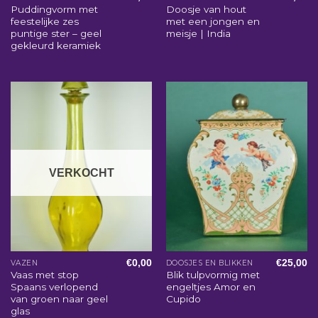
Puddingvorm met
Doosje van hout
feestelijke zes
met een jongen en
puntige ster – geel
meisje | India
gekleurd keramiek
VERKOCHT
€
0,00
€
25,00
VAZEN
DOOSJES EN BLIKKEN
Vaas met stop
Blik tulpvormig met
Spaans verlopend
engeltjes Amor en
van groen naar geel
Cupido
glas