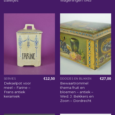
balletjes
Wageningen 1945
€
12,50
€
27,00
SERVIES
DOOSJES EN BLIKKEN
Dekselpot voor
Bewaartrommel
meel – Farine –
thema fruit en
Frans antiek
bloemen – antiek –
keramiek
Wed. J. Bekkers en
Zoon – Dordrecht