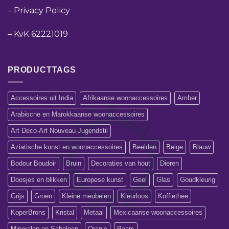
–
Privacy Policy
–
KvK 62221019
PRODUCTTAGS
Accessoires uit India
Afrikaanse woonaccessoires
Amber
Arabische en Marokkaanse woonaccessoires
Art Deco-Art Nouveau-Jugendstil
Aziatische kunst en woonaccessoires
Beelden
Beige
Blauw
Bodour Boudoir
Bruin
Decoraties van hout
Dieren
Doosjes en blikken
Europese kunst
Geel
Glas
Goudkleurig
Grijs
Groen
Kleine meubelen
Kleurloos
Koffiethee
KoperBrons
Kristal
Metaal
Mexicaanse woonaccessoires
Mineralen en Schelpen
Oranje
Paars