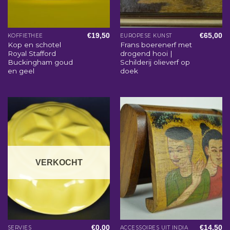
€
19,50
€
65,00
KOFFIETHEE
EUROPESE KUNST
Kop en schotel
Frans boerenerf met
Royal Stafford
drogend hooi |
Buckingham goud
Schilderij olieverf op
en geel
doek
VERKOCHT
€
0,00
€
14,50
SERVIES
ACCESSOIRES UIT INDIA