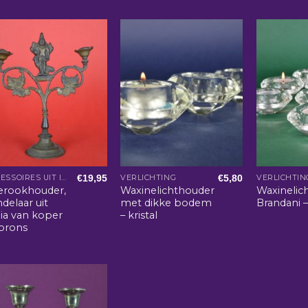
€
19,95
€
5,80
ACCESSOIRES UIT INDIA
VERLICHTING
VERLICHTIN
erookhouder,
Waxinelichthouder
Waxinelic
delaar uit
met dikke bodem
Brandani – 
dia van koper
– kristal
 brons