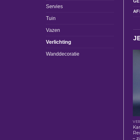
GE
Servies
AF
Tuin
Vazen
J
Verlichting
Wanddecoratie
VER
Ka
Ren
– z