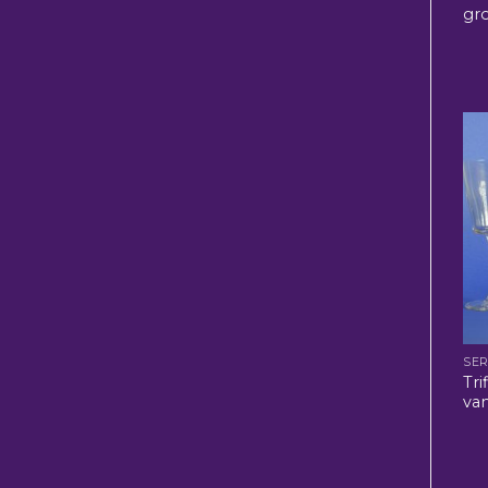
gr
SER
Tri
va