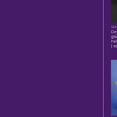
SER
Des
gla
ha
| s