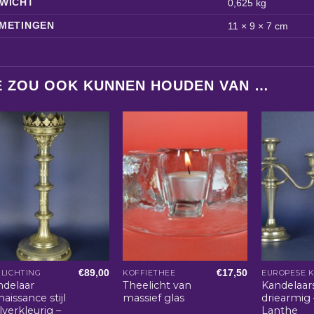
WICHT
0,625 kg
METINGEN
11 × 9 × 7 cm
E ZOU OOK KUNNEN HOUDEN VAN …
€
89,00
€
17,50
LICHTING
KOFFIETHEE
EUROPESE 
ndelaar
Theelicht van
Kandelaar
aissance stijl
massief glas
driearmig 
ilverkleurig –
Lanthe