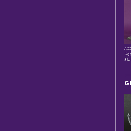
Ka
al
G