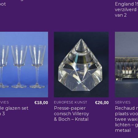
oot
England 1
verzilverd 
van 2
€
18,00
€
26,00
VIES
EUROPESE KUNST
SERVIES
fle glazen set
Presse-papier
Rechaud 
n 3
conisch Villeroy
plaats voo
& Boch – Kristal
twee wax
lichten – 
metaal