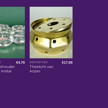
€
4,70
€
17,00
G
KOFFIETHEE
hthouder
Theelicht van
kristal
koper