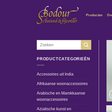
Ga
naar
Producten
Ov
inhoud
Zoeken
naar:
PRODUCTCATEGORIEËN
Accessoires uit India
Afrikaanse woonaccessoires
Arabische en Marokkaanse
woonaccessoires
Aziatische kunst en