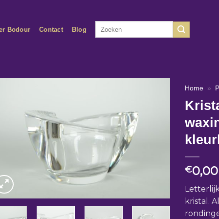
Zoeken
er Bodour
Contact
Blog
naar:
Home
»
P
Krist
waxin
kleur
0,00
€
Letterli
kristal. 
rondingen