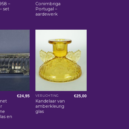
958 –
Conimbriga
– set
Portugal –
aardewerk
€
24,95
€
25,00
VERLICHTING
met
Kandelaar van
r
amberkleurig
ine
glas
glas en