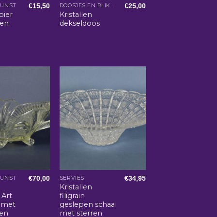
€
15,50
€
25,00
KUNST
DOOSJES EN BLIKKEN
pier
Kristallen
 en
dekseldoos
€
70,00
€
34,95
KUNST
SERVIES
Kristallen
 Art
filigrain
 met
geslepen schaal
en
met sterren