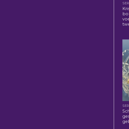
SER
Kri
bo
voe
tw
SER
Sc
ges
ge