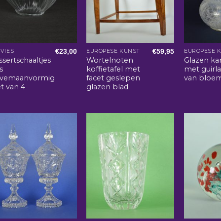
€
23,00
€
59,95
VIES
EUROPESE KUNST
EUROPESE 
sertschaaltjes
Wortelnoten
Glazen kar
s
koffietafel met
met guirl
lvemaanvormig
facet geslepen
van bloe
et van 4
glazen blad