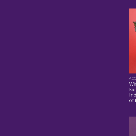
Wi
kan
In
of