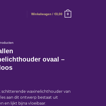
0
Winkelwagen /
€
0,00
roducten
allen
elichthouder ovaal –
loos
jk schitterende waxinelichthouder van
Alles aan dit ontwerp bestaat uit
 en lijkt bijna vloeibaar.