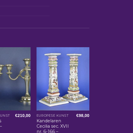
€
210,00
€
98,00
KUNST
EUROPESE KUNST
s
Kandelaren
–
Cecilia sec. XVII
nr. 6-166 –