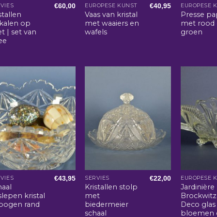
€
60,00
€
40,95
VIES
EUROPESE KUNST
EUROPESE 
stallen
Vaas van kristal
Presse pa
kalen op
met waaiers en
met rood
t | set van
wafels
groen
ee
€
43,95
€
22,00
VIES
SERVIES
EUROPESE 
haal
Kristallen stolp
Jardinière
lepen kristal
met
Brockwitz
bogen rand
biedermeier
Deco glas
schaal
bloemen 