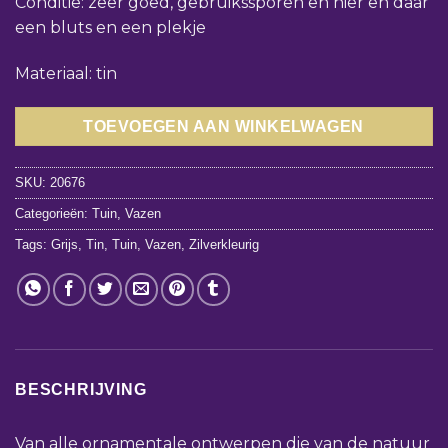
Conditie: zeer goed, gebruikssporen en hier en daar
een bluts en een plekje
Materiaal: tin
TOEVOEGEN AAN WINKELWAGEN
SKU:
20676
Categorieën:
Tuin
,
Vazen
Tags:
Grijs
,
Tin
,
Tuin
,
Vazen
,
Zilverkleurig
BESCHRIJVING
Van alle ornamentale ontwerpen die van de natuur