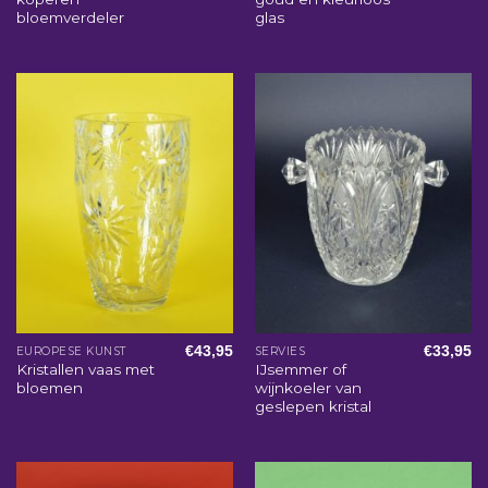
bloemverdeler
glas
€
43,95
€
33,95
EUROPESE KUNST
SERVIES
Kristallen vaas met
IJsemmer of
bloemen
wijnkoeler van
geslepen kristal