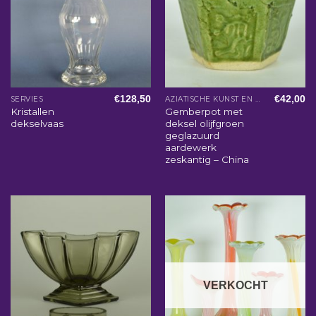
€
128,50
€
42,00
SERVIES
AZIATISCHE KUNST EN WOONACCESSOIRES
Kristallen
Gemberpot met
dekselvaas
deksel olijfgroen
geglazuurd
aardewerk
zeskantig – China
VERKOCHT