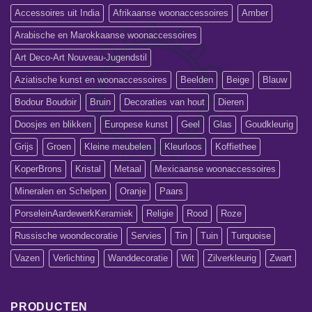
Accessoires uit India
Afrikaanse woonaccessoires
Amber
Arabische en Marokkaanse woonaccessoires
Art Deco-Art Nouveau-Jugendstil
Aziatische kunst en woonaccessoires
Beelden
Beige
Blauw
Bodour Boudoir
Bruin
Decoraties van hout
Dieren
Doosjes en blikken
Europese kunst
Geel
Glas
Goudkleurig
Grijs
Groen
Kleine meubelen
Kleurloos
Koffiethee
KoperBrons
Kristal
Metaal
Mexicaanse woonaccessoires
Mineralen en Schelpen
Oranje
Paars
PorseleinAardewerkKeramiek
Religie
Rood
Roze
Russische woondecoratie
Servies
Tin
Tuin
Turquoise
Vazen
Verlichting
Wanddecoratie
Wit
Zilverkleurig
Zwart
PRODUCTEN