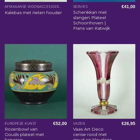
€
41,00
AFRIKAANSE WOONACCESSOIRES
SERVIES
Schenkkan met
Kalebas met rieten houder
slangen Plateel
Schoonhoven |
Frans van Katwijk
€
52,00
€
26,95
EUROPESE KUNST
VAZEN
Rozenbowl van
Vaas Art Deco
Gouds plateel met
cerise rood met
koperen
goud en kleurloos