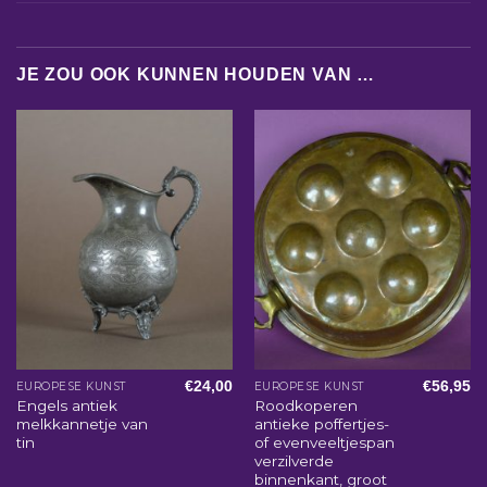
JE ZOU OOK KUNNEN HOUDEN VAN …
€
24,00
€
56,95
EUROPESE KUNST
EUROPESE KUNST
Engels antiek
Roodkoperen
melkkannetje van
antieke poffertjes-
tin
of evenveeltjespan
verzilverde
binnenkant, groot