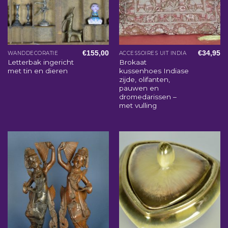
€
155,00
€
34,95
WANDDECORATIE
ACCESSOIRES UIT INDIA
Letterbak ingericht
Brokaat
met tin en dieren
kussenhoes Indiase
zijde, olifanten,
pauwen en
dromedarissen –
met vulling