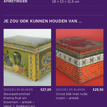
AFMETINGEN
18 × 13 × 11,5 cm
JE ZOU OOK KUNNEN HOUDEN VAN …
€
27,00
€
25,50
DOOSJES EN BLIKKEN
DOOSJES EN BLIKKEN
Bewaartrommel
Groot blik met rode
thema fruit en
rozen – antiek
bloemen – antiek –
Wed. J. Bekkers en