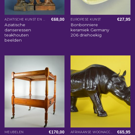
€
68,00
€
27,95
AZIATISCHE KUNST EN WOONACCESSOIRES
EUROPESE KUNST
Aziatische
Bonbonniere
danseressen
keramiek Germany
teakhouten
206 driehoekig
beelden
€
170,00
€
65,95
MEUBELEN
AFRIKAANSE WOONACCESSOIRES