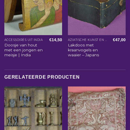
€
14,50
€
47,00
ACCESSOIRES UIT INDIA
AZIATISCHE KUNST EN WOONACCESSOIRES
Doosje van hout
Lakdoos met
met een jongen en
kraanvogels en
meisje | India
waaier – Japans
GERELATEERDE PRODUCTEN