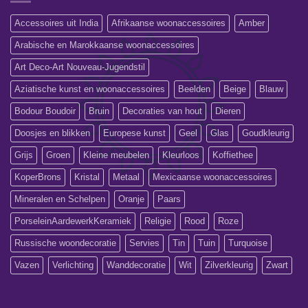
Accessoires uit India
Afrikaanse woonaccessoires
Amber
Arabische en Marokkaanse woonaccessoires
Art Deco-Art Nouveau-Jugendstil
Aziatische kunst en woonaccessoires
Beelden
Beige
Blauw
Bodour Boudoir
Bruin
Decoraties van hout
Dieren
Doosjes en blikken
Europese kunst
Geel
Glas
Goudkleurig
Grijs
Groen
Kleine meubelen
Kleurloos
Koffiethee
KoperBrons
Kristal
Metaal
Mexicaanse woonaccessoires
Mineralen en Schelpen
Oranje
Paars
PorseleinAardewerkKeramiek
Religie
Rood
Roze
Russische woondecoratie
Servies
Tin
Tuin
Turquoise
Vazen
Verlichting
Wanddecoratie
Wit
Zilverkleurig
Zwart