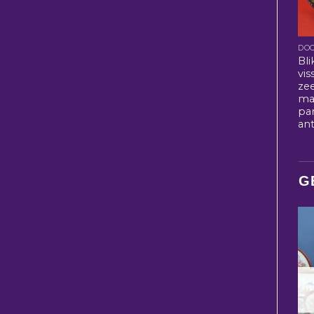
Bli
vis
zee
ma
pa
ant
G