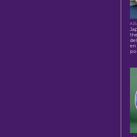
Ja
the
de
en 
po