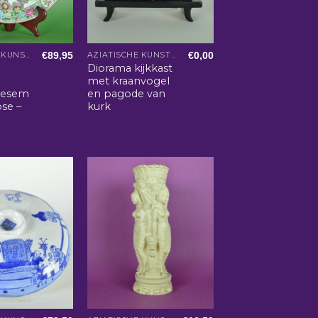
€
89,95
€
0,00
AZIATISCHE KUNST EN WOONACCESSOIRES
AZIATISCHE KUNST EN WOONACCESSOIRES
Diorama kijkkast
met kraanvogel
oesem
en pagode van
ose –
kurk