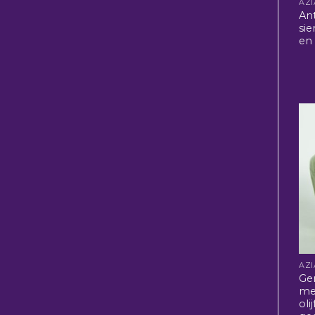
An
si
en 
Ge
me
oli