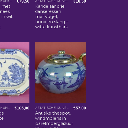
€
79,50
€
16,50
AZIATISCHE KUNST EN WOONACCESSOIRES
AZIATISCHE KUNST EN WOONACCESSOIRES
d met
Kandelaar drie
inees
danseressen
 in wit
met vogel,
hond en slang –
k
witte kunsthars
€
165,00
€
57,00
AZIATISCHE KUNST EN WOONACCESSOIRES
AZIATISCHE KUNST EN WOONACCESSOIRES
ge
Antieke theepot,
te
windmolens in
parelmoerglazuur