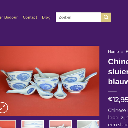
Zoeken
er Bodour
Contact
Blog
naar:
Home
»
P
Chine
sluie
blauw
12,9
€
Chinese 
lepel zi
een slui