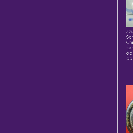
Sc
Ch
ka
op
po