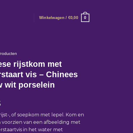
0
Winkelwagen /
€
0,00
roducten
se rijstkom met
rstaart vis – Chinees
 wit porselein
5
rijst-, of soepkom met lepel. Kom en
jn voorzien van een afbeelding met
erstaartvis in het water met