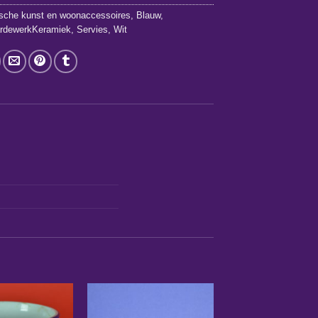
ische kunst en woonaccessoires
,
Blauw
,
ardewerkKeramiek
,
Servies
,
Wit