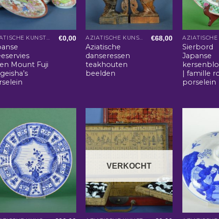
€
0,00
€
68,00
AZIATISCHE KUNST EN WOONACCESSOIRES
AZIATISCHE KUNST EN WOONACCESSOIRES
panse
Aziatische
Sierbord
eservies
danseressen
Japanse
len Mount Fuji
teakhouten
kersenbl
geisha’s
beelden
| famille r
rselein
porselein
VERKOCHT