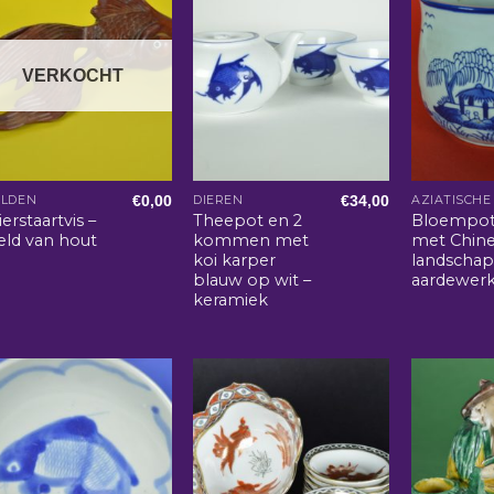
VERKOCHT
€
0,00
€
34,00
ELDEN
DIEREN
ierstaartvis –
Theepot en 2
Bloempot
eld van hout
kommen met
met Chin
koi karper
landschap
blauw op wit –
aardewer
keramiek