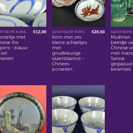
€
12,00
€
20,50
AZIATISCHE KUNST EN WOONACCESSOIRES
AZIATISCHE KUNST EN WOONACCESSOIRES
hoteltje met
Kom met zes
Mudman
inese Koi
kleine schaaltjes
beeldje v
rpers – blauw
met
Chinese vi
 wit
goudkleurige
met mand
rselein
sluierstaartvis –
Sancai
Chinees
geglazuur
porselein
keramiek