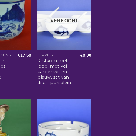
VERKOCHT
€
17,50
€
0,00
AZIATISCHE KUNST EN WOONACCESSOIRES
SERVIES
je
Rijstkom met
ees
lepel met koi
 –
karper wit en
k
blauw, set van
drie – porselein