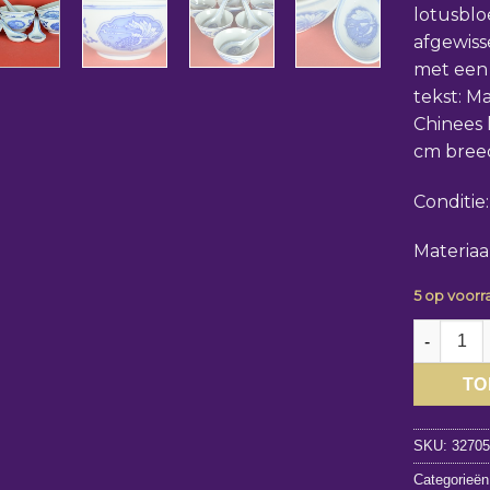
lotusblo
afgewiss
met een 
tekst: M
Chinees 
cm bree
Conditie
Materiaa
5 op voorr
Chinese ri
TO
SKU:
3270
Categorieën