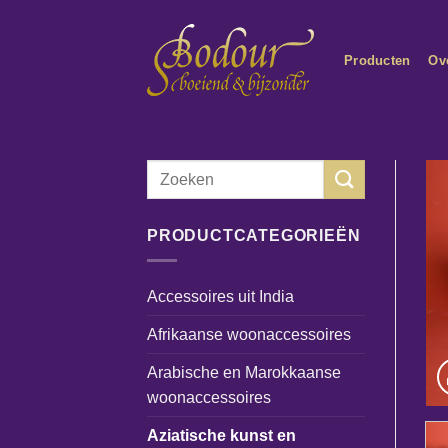
Ga
naar
Producten
Ov
inhoud
Zoeken
naar:
PRODUCTCATEGORIEËN
Accessoires uit India
Afrikaanse woonaccessoires
Arabische en Marokkaanse
woonaccessoires
Aziatische kunst en