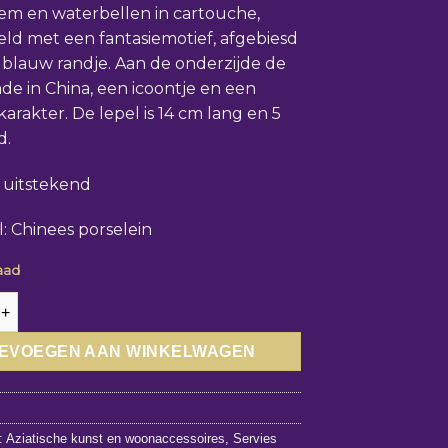
em en waterbellen in cartouche,
eld met een fantasiemotief, afgebiesd
blauw randje. Aan de onderzijde de
ade in China, een icoontje en een
karakter. De lepel is 14 cm lang en 5
d.
: uitstekend
l: Chinees porselein
aad
jstkom met sluierstaart vis - Chinees blauw wit porselein aantal
EVOEGEN AAN WINKELWAGEN
5
:
Aziatische kunst en woonaccessoires
,
Servies