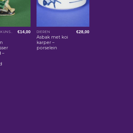
€
14,00
€
28,00
AZIATISCHE KUNST EN WOONACCESSOIRES
DIEREN
Asbak met koi
an
karper –
sser
porselein
 –
d