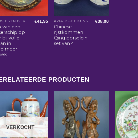
€
41,95
€
38,00
DOOSJES EN BLIKKEN
AZIATISCHE KUNST EN WOONACCESSOIRES
k van een
Chinese
serschip op
rijstkommen
 bij volle
Qing porselein-
an in
set van 4
relmoer –
iek
ERELATEERDE PRODUCTEN
VERKOCHT