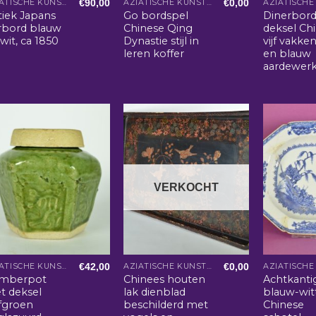
€
90,00
€
0,00
AZIATISCHE KUNST EN WOONACCESSOIRES
AZIATISCHE KUNST EN WOONACCESSOIRES
tiek Japans
Go bordspel
Dinerbor
erbord blauw
Chinese Qing
deksel Ch
wit, ca 1850
Dynastie stijl in
vijf vakken
leren koffer
en blauw
aardewer
VERKOCHT
€
42,00
€
0,00
AZIATISCHE KUNST EN WOONACCESSOIRES
AZIATISCHE KUNST EN WOONACCESSOIRES
mberpot
Chinees houten
Achtkanti
t deksel
lak dienblad
blauw-wit
jfgroen
beschilderd met
Chinese