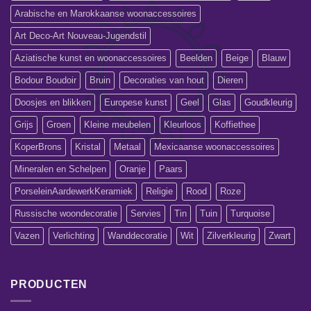
Arabische en Marokkaanse woonaccessoires
Art Deco-Art Nouveau-Jugendstil
Aziatische kunst en woonaccessoires
Beelden
Beige
Blauw
Bodour Boudoir
Bruin
Decoraties van hout
Dieren
Doosjes en blikken
Europese kunst
Geel
Glas
Goudkleurig
Grijs
Groen
Kleine meubelen
Kleurloos
Koffiethee
KoperBrons
Kristal
Metaal
Mexicaanse woonaccessoires
Mineralen en Schelpen
Oranje
Paars
PorseleinAardewerkKeramiek
Religie
Rood
Roze
Russische woondecoratie
Servies
Tin
Tuin
Turquoise
Vazen
Verlichting
Wanddecoratie
Wit
Zilverkleurig
Zwart
PRODUCTEN