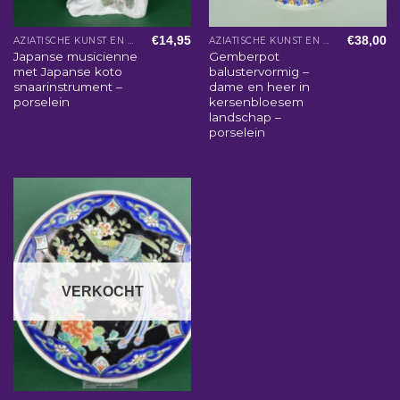
€
14,95
€
38,00
AZIATISCHE KUNST EN WOONACCESSOIRES
AZIATISCHE KUNST EN WOONACCESSOIRES
Japanse musicienne
Gemberpot
met Japanse koto
balustervormig –
snaarinstrument –
dame en heer in
porselein
kersenbloesem
landschap –
porselein
VERKOCHT