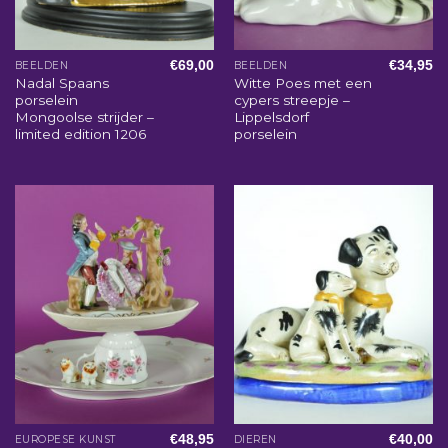
€
69,00
€
34,95
BEELDEN
BEELDEN
Nadal Spaans
Witte Poes met een
porselein
cypers streepje –
Mongoolse strijder –
Lippelsdorf
limited edition 1206
porselein
€
48,95
€
40,00
EUROPESE KUNST
DIEREN