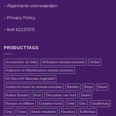
–
Algemene voorwaarden
–
Privacy Policy
–
KvK 62221019
PRODUCTTAGS
Accessoires uit India
Afrikaanse woonaccessoires
Amber
Arabische en Marokkaanse woonaccessoires
Art Deco-Art Nouveau-Jugendstil
Aziatische kunst en woonaccessoires
Beelden
Beige
Blauw
Bodour Boudoir
Bruin
Decoraties van hout
Dieren
Doosjes en blikken
Europese kunst
Geel
Glas
Goudkleurig
Grijs
Groen
Kleine meubelen
Kleurloos
Koffiethee