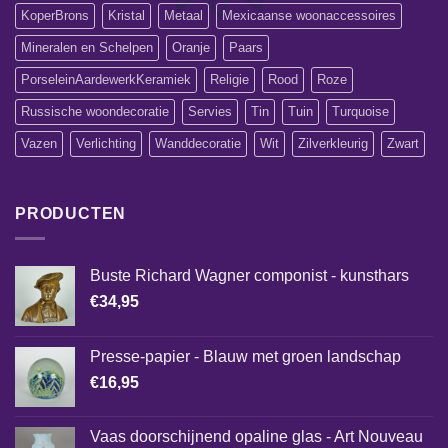
KoperBrons
Kristal
Metaal
Mexicaanse woonaccessoires
Mineralen en Schelpen
Oranje
Paars
PorseleinAardewerkKeramiek
Religie
Rood
Roze
Russische woondecoratie
Servies
Tin
Tuin
Turquoise
Vazen
Verlichting
Wanddecoratie
Wit
Zilverkleurig
Zwart
PRODUCTEN
Buste Richard Wagner componist - kunsthars
€
34,95
Presse-papier - Blauw met groen landschap
€
16,95
Vaas doorschijnend opaline glas - Art Nouveau