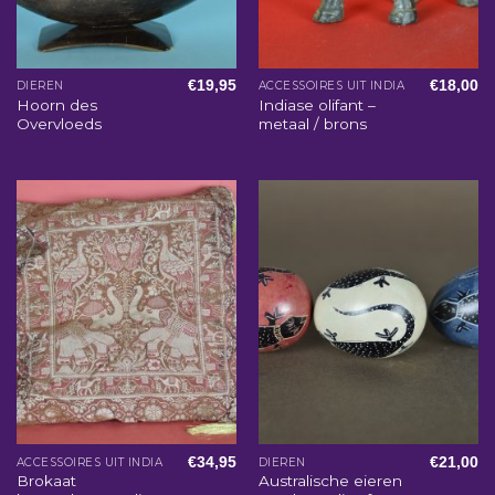
€
19,95
€
18,00
DIEREN
ACCESSOIRES UIT INDIA
Hoorn des
Indiase olifant –
Overvloeds
metaal / brons
€
34,95
€
21,00
ACCESSOIRES UIT INDIA
DIEREN
Brokaat
Australische eieren