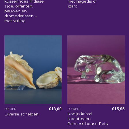
kussenhoes Indiase
met hagedis of
zijde, olifanten,
lizard
pauwen en
dromedarissen –
met vulling
€
13,00
€
15,95
DIEREN
DIEREN
Konijn kristal
Diverse schelpen
Nachtmann
Princess house Pets