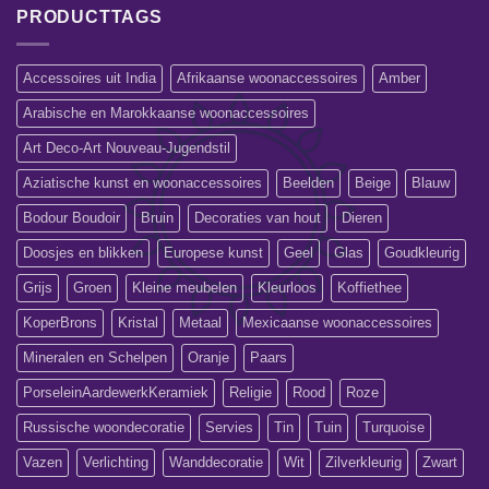
PRODUCTTAGS
Accessoires uit India
Afrikaanse woonaccessoires
Amber
Arabische en Marokkaanse woonaccessoires
Art Deco-Art Nouveau-Jugendstil
Aziatische kunst en woonaccessoires
Beelden
Beige
Blauw
Bodour Boudoir
Bruin
Decoraties van hout
Dieren
Doosjes en blikken
Europese kunst
Geel
Glas
Goudkleurig
Grijs
Groen
Kleine meubelen
Kleurloos
Koffiethee
KoperBrons
Kristal
Metaal
Mexicaanse woonaccessoires
Mineralen en Schelpen
Oranje
Paars
PorseleinAardewerkKeramiek
Religie
Rood
Roze
Russische woondecoratie
Servies
Tin
Tuin
Turquoise
Vazen
Verlichting
Wanddecoratie
Wit
Zilverkleurig
Zwart