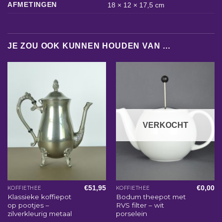
AFMETINGEN
18 × 12 × 17,5 cm
JE ZOU OOK KUNNEN HOUDEN VAN …
VERKOCHT
€
51,95
€
0,00
KOFFIETHEE
KOFFIETHEE
Klassieke koffiepot
Bodum theepot met
op pootjes –
RVS filter – wit
zilverkleurig metaal
porselein