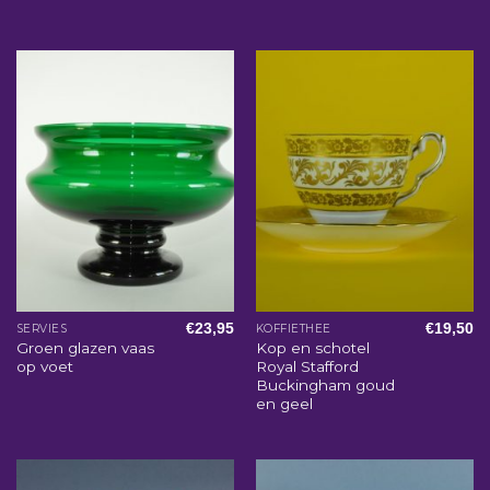
€
23,95
€
19,50
SERVIES
KOFFIETHEE
Groen glazen vaas
Kop en schotel
op voet
Royal Stafford
Buckingham goud
en geel