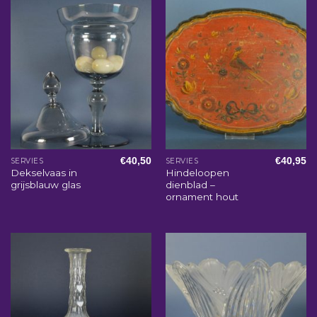
€
40,50
€
40,95
SERVIES
SERVIES
Dekselvaas in
Hindeloopen
grijsblauw glas
dienblad –
ornament hout