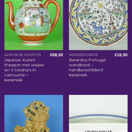
€
68,00
€
16,50
AZIATISCHE KUNST EN WOONACCESSOIRES
WANDDECORATIE
Japanse Kutani
Berardos Portugal
theepot met waaier
wandbord –
en 3 Geisha’s in
handbeschilderd
cartouche –
keramiek
keramiek