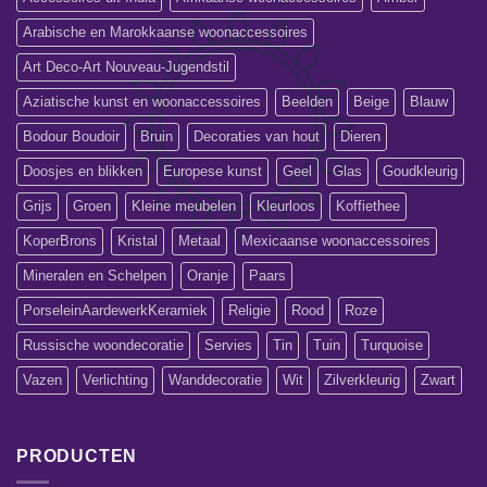
Arabische en Marokkaanse woonaccessoires
Art Deco-Art Nouveau-Jugendstil
Aziatische kunst en woonaccessoires
Beelden
Beige
Blauw
Bodour Boudoir
Bruin
Decoraties van hout
Dieren
Doosjes en blikken
Europese kunst
Geel
Glas
Goudkleurig
Grijs
Groen
Kleine meubelen
Kleurloos
Koffiethee
KoperBrons
Kristal
Metaal
Mexicaanse woonaccessoires
Mineralen en Schelpen
Oranje
Paars
PorseleinAardewerkKeramiek
Religie
Rood
Roze
Russische woondecoratie
Servies
Tin
Tuin
Turquoise
Vazen
Verlichting
Wanddecoratie
Wit
Zilverkleurig
Zwart
PRODUCTEN