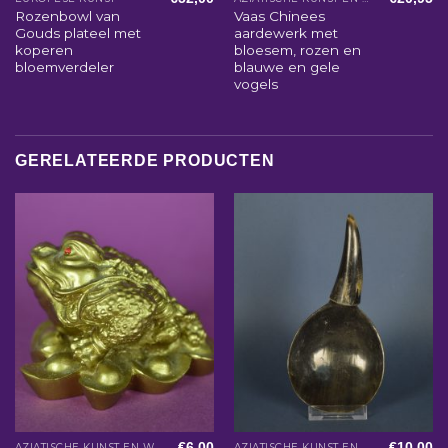
Rozenbowl van
Vaas Chinees
Gouds plateel met
aardewerk met
koperen
bloesem, rozen en
bloemverdeler
blauwe en gele
vogels
GERELATEERDE PRODUCTEN
€
6,00
€
10,00
AZIATISCHE KUNST EN WOONACCESSOIRES
AZIATISCHE KUNST EN WOONACCESSOIRES