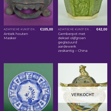
€
105,00
€
42,00
AZIATISCHE KUNST EN WOONACCESSOIRES
AZIATISCHE KUNST EN WOONACCESSOIRES
Antiek houten
Gemberpot met
Masker
deksel olijfgroen
geglazuurd
aardewerk
zeskantig – China
VERKOCHT