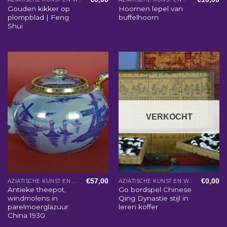
Gouden kikker op
Hoornen lepel van
plompblad | Feng
buffelhoorn
Shui
VERKOCHT
€
57,00
€
0,00
AZIATISCHE KUNST EN WOONACCESSOIRES
AZIATISCHE KUNST EN WOONACCESSOIRES
Antieke theepot,
Go bordspel Chinese
windmolens in
Qing Dynastie stijl in
parelmoerglazuur
leren koffer
China 1930