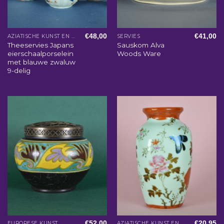
€
48,00
€
41,00
AZIATISCHE KUNST EN WOONACCESSOIRES
SERVIES
Theeservies Japans
Sauskom Alva
eierschaalporselein
Woods Ware
met blauwe zwaluw
9-delig
€
52,00
€
20,95
EUROPESE KUNST
AZIATISCHE KUNST EN WOONACCESSOIRES