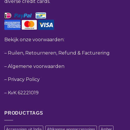
diverse credit cards.
Bekijk onze voorwaarden:
–
Ruilen, Retourneren, Refund & Facturering
–
Algemene voorwaarden
–
Privacy Policy
–
KvK 62221019
PRODUCTTAGS
Accessoires uit India
Afrikaanse woonaccessoires
Amber