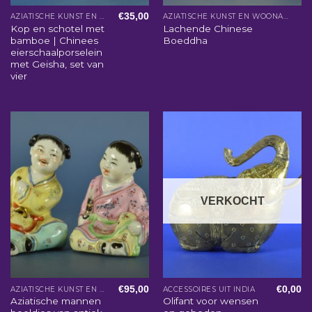
€
35,00
AZIATISCHE KUNST EN WOONACCESSOIRES
AZIATISCHE KUNST EN WOONACCESSOIRES
Kop en schotel met
Lachende Chinese
bamboe | Chinees
Boeddha
eierschaalporselein
met Geisha, set van
vier
VERKOCHT
€
95,00
€
0,00
AZIATISCHE KUNST EN WOONACCESSOIRES
ACCESSOIRES UIT INDIA
Aziatische mannen
Olifant voor wensen