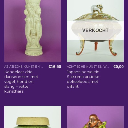
VERKOCHT
€
16,50
€
0,00
AZIATISCHE KUNST EN WOONACCESSOIRES
AZIATISCHE KUNST EN WOONACCESSOIRES
Kandelaar drie
Japans porselein
danseressen met
Satsuma antieke
vogel, hond en
dekseldoos met
slang – witte
olifant
kunsthars