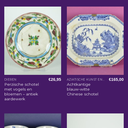
€
26,95
€
165,00
DIEREN
AZIATISCHE KUNST EN WOONACCESSOIRES
Perzische schotel
Achtkantige
met vogels en
blauw-witte
bloemen – antiek
Chinese schotel
aardewerk