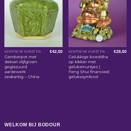
€
42,00
€
28,00
AZIATISCHE KUNST EN WOONACCESSOIRES
AZIATISCHE KUNST EN WOONACCESSOIRES
Gemberpot met
Gelukkige boeddha
deksel olijfgroen
op kikker met
geglazuurd
geluksmuntjes |
aardewerk
Feng Shui financieel
zeskantig – China
gelukssymbool
WELKOM BIJ BODOUR