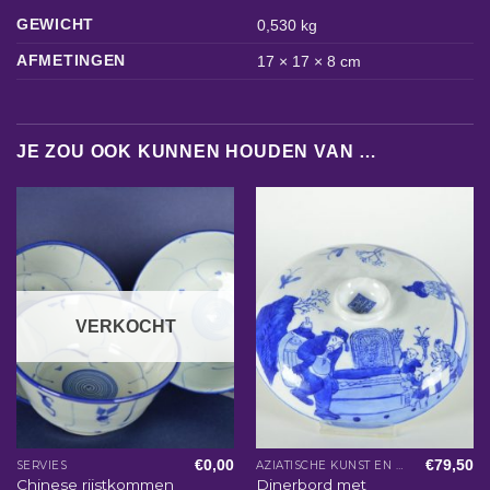
GEWICHT
0,530 kg
AFMETINGEN
17 × 17 × 8 cm
JE ZOU OOK KUNNEN HOUDEN VAN …
VERKOCHT
€
0,00
€
79,50
SERVIES
AZIATISCHE KUNST EN WOONACCESSOIRES
Chinese rijstkommen
Dinerbord met