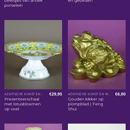
beeldjes van antiek
en gebeden
porselein
€
29,95
€
6,00
AZIATISCHE KUNST EN WOONACCESSOIRES
AZIATISCHE KUNST EN WOONACCESSOIRES
Presenteerschaal
Gouden kikker op
met lotusbloemen
plompblad | Feng
op voet
Shui