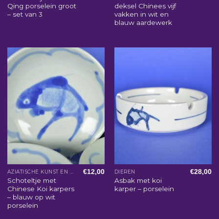
Qing porselein groot
deksel Chinees vijf
– set van 3
vakken in wit en
blauw aardewerk
€
12,00
€
28,00
AZIATISCHE KUNST EN WOONACCESSOIRES
DIEREN
Schoteltje met
Asbak met koi
Chinese Koi karpers
karper – porselein
– blauw op wit
porselein