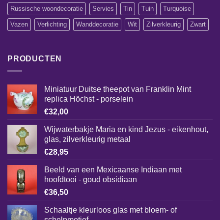
Russische woondecoratie
Servies
Tin
Tuin
Turquoise
Vazen
Verlichting
Wanddecoratie
Wit
Zilverkleurig
Zwart
PRODUCTEN
Miniatuur Duitse theepot van Franklin Mint
replica Höchst - porselein
€
32,00
Wijwaterbakje Maria en kind Jezus - eikenhout,
glas, zilverkleurig metaal
€
28,95
Beeld van een Mexicaanse Indiaan met
hoofdtooi - goud obsidiaan
€
36,50
Schaaltje kleurloos glas met bloem- of
schelpmotief