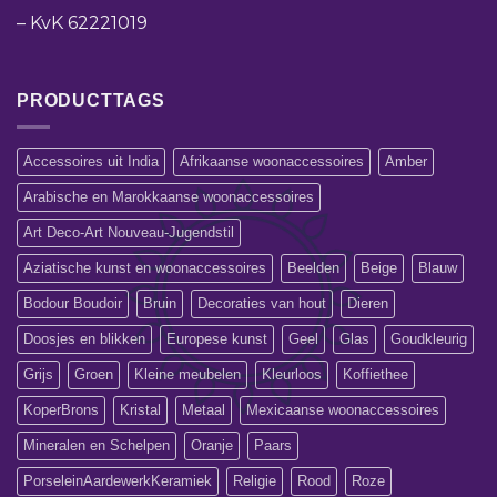
–
KvK 62221019
PRODUCTTAGS
Accessoires uit India
Afrikaanse woonaccessoires
Amber
Arabische en Marokkaanse woonaccessoires
Art Deco-Art Nouveau-Jugendstil
Aziatische kunst en woonaccessoires
Beelden
Beige
Blauw
Bodour Boudoir
Bruin
Decoraties van hout
Dieren
Doosjes en blikken
Europese kunst
Geel
Glas
Goudkleurig
Grijs
Groen
Kleine meubelen
Kleurloos
Koffiethee
KoperBrons
Kristal
Metaal
Mexicaanse woonaccessoires
Mineralen en Schelpen
Oranje
Paars
PorseleinAardewerkKeramiek
Religie
Rood
Roze