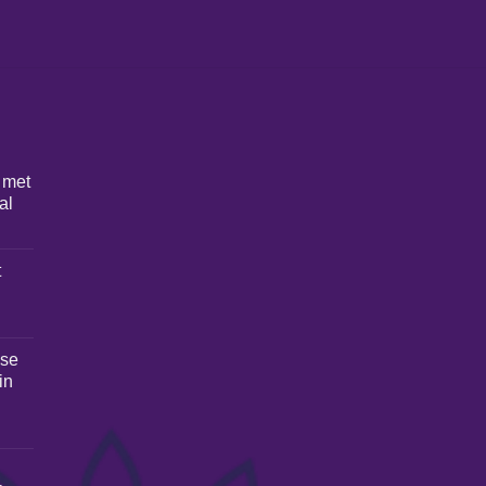
 met
al
t
ese
in