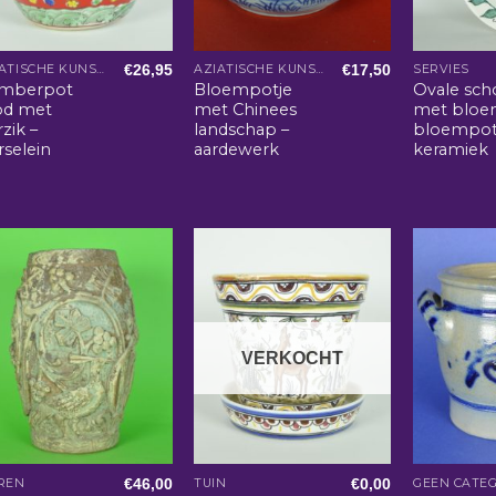
€
26,95
€
17,50
AZIATISCHE KUNST EN WOONACCESSOIRES
AZIATISCHE KUNST EN WOONACCESSOIRES
SERVIES
mberpot
Bloempotje
Ovale sch
od met
met Chinees
met bloe
zik –
landschap –
bloempot
rselein
aardewerk
keramiek
VERKOCHT
€
46,00
€
0,00
REN
TUIN
GEEN CATEG