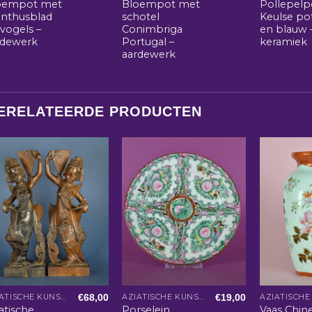
oempot met
Bloempot met
Pollepelp
anthusblad
schotel
Keulse pot
vogels –
Conimbriga
en blauw 
rdewerk
Portugal –
keramiek
aardewerk
ERELATEERDE PRODUCTEN
€
68,00
€
19,00
AZIATISCHE KUNST EN WOONACCESSOIRES
AZIATISCHE KUNST EN WOONACCESSOIRES
atische
Porselein
Vaas Chin