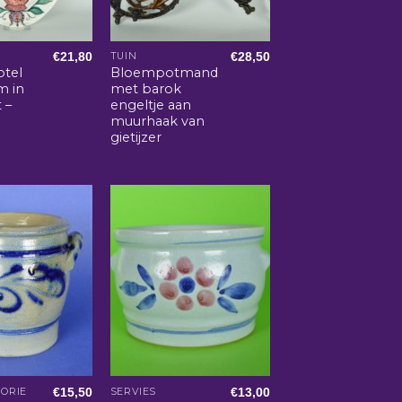
€
21,80
€
28,50
TUIN
otel
Bloempotmand
m in
met barok
 –
engeltje aan
muurhaak van
gietijzer
€
15,50
€
13,00
ORIE
SERVIES