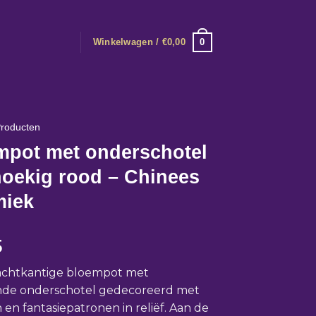
0
Winkelwagen /
€
0,00
roducten
mpot met onderschotel
hoekig rood – Chinees
miek
5
 achtkantige bloempot met
ende onderschotel gedecoreerd met
en fantasiepatronen in reliëf. Aan de