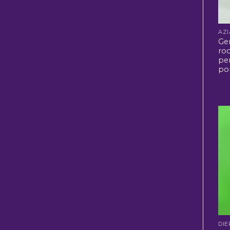
Ge
ro
per
po
DIE