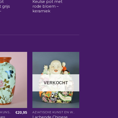
ot
Keulse pot met
 grijs
rode bloem –
–
keramiek
VERKOCHT
€
20,95
AZIATISCHE KUNST EN WOONACCESSOIRES
AZIATISCHE KUNST EN WOONACCESSOIRES
ees
Lachende Chinese