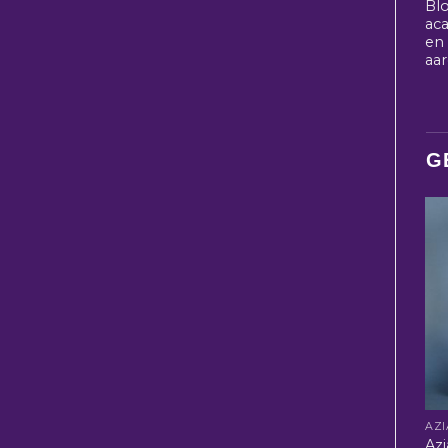
Bl
ac
en 
aa
G
Azi