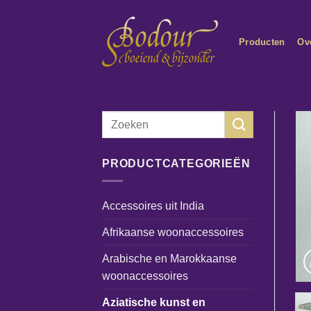
Ga
naar
Producten
Ov
inhoud
Zoeken
naar:
PRODUCTCATEGORIEËN
Accessoires uit India
Afrikaanse woonaccessoires
Arabische en Marokkaanse
woonaccessoires
Aziatische kunst en