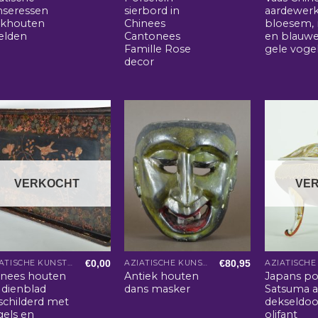
nseressen
sierbord in
aardewer
akhouten
Chinees
bloesem, 
elden
Cantonees
en blauw
Famille Rose
gele voge
decor
VERKOCHT
VE
€
0,00
€
80,95
AZIATISCHE KUNST EN WOONACCESSOIRES
AZIATISCHE KUNST EN WOONACCESSOIRES
inees houten
Antiek houten
Japans po
 dienblad
dans masker
Satsuma a
schilderd met
dekseldo
gels en
olifant