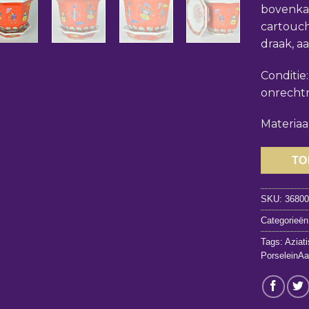
bovenka
cartouch
draak, a
Conditie
onrechtm
Materiaa
TO
SKU:
3680
Categorieën
Tags:
Aziat
PorseleinA