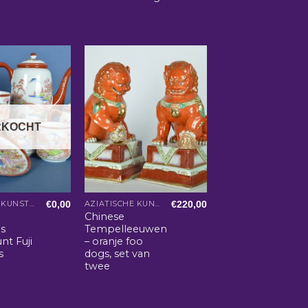
RKOCHT
€
0,00
€
220,00
AZIATISCHE KUNST EN WOONACCESSOIRES
AZIATISCHE KUNST EN WOONACCESSOIRES
Chinese
es
Tempelleeuwen
nt Fuji
– oranje foo
s
dogs, set van
twee