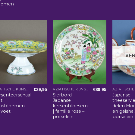
oemen
VE
€
29,95
€
89,95
AZIATISCHE KUNST EN WOONACCESSOIRES
AZIATISCHE KUNST EN WOONACCESSOIRES
esenteerschaal
Sierbord
Japanse
t
Japanse
theeservi
tusbloemen
kersenbloesem
delen Mou
 voet
| famille rose –
en geisha’
porselein
porselein