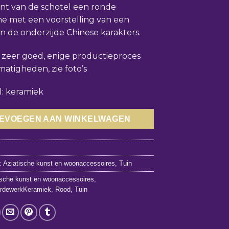
nt van de schotel een ronde
e met een voorstelling van een
an de onderzijde Chinese karakters.
: zeer goed, enige productieproces
atigheden, zie foto’s
l: keramiek
EVOEGEN AAN WINKELWAGEN
0
:
Aziatische kunst en woonaccessoires
,
Tuin
ische kunst en woonaccessoires
,
ardewerkKeramiek
,
Rood
,
Tuin