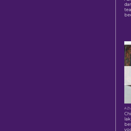
da
te
be
Ch
lak
be
vo