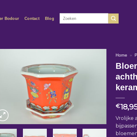
Zoeken
er Bodour
Contact
Blog
naar:
Home
»
P
Bloe
acht
kera
18,9
€
Vrolijke
bijpass
bloemen 