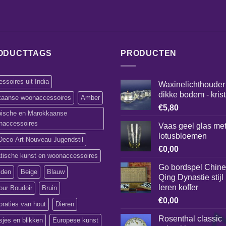
ODUCTTAGS
PRODUCTEN
ssoires uit India
Waxinelichthouder
dikke bodem - krist
ikaanse woonaccessoires
Amber
€
5,80
bische en Marokkaanse
naccessoires
Vaas geel glas me
lotusbloemen
Deco-Art Nouveau-Jugendstil
€
0,00
atische kunst en woonaccessoires
Go bordspel Chin
lden
Beige
Blauw
Qing Dynastie stijl 
leren koffer
our Boudoir
Bruin
€
0,00
raties van hout
Dieren
Rosenthal classic
jes en blikken
Europese kunst