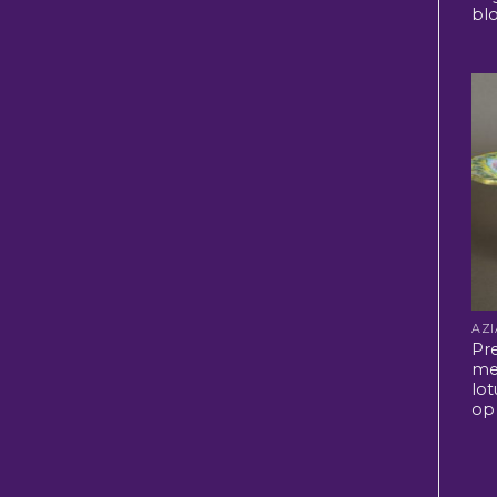
bl
Pr
me
lo
op