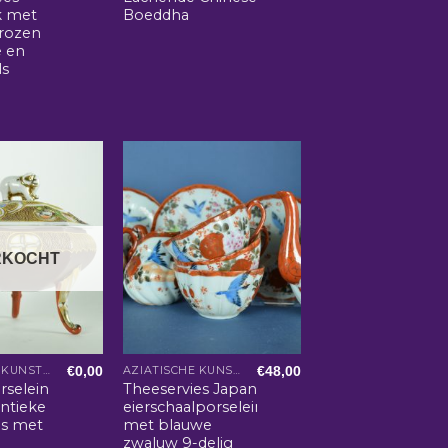
k met
Boeddha
rozen
e en
ls
RKOCHT
€
0,00
€
48,00
AZIATISCHE KUNST EN WOONACCESSOIRES
AZIATISCHE KUNST EN WOONACCESSOIRES
rselein
Theeservies Japans
ntieke
eierschaalporselein
os met
met blauwe
zwaluw 9-delig