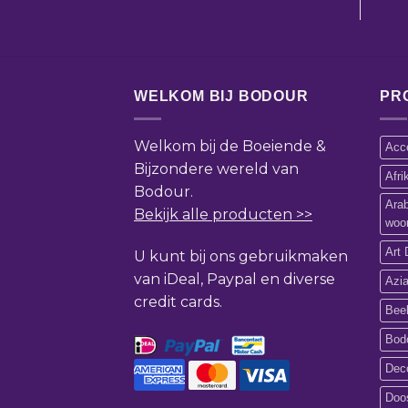
WELKOM BIJ BODOUR
PR
Welkom bij de Boeiende &
Acce
Bijzondere wereld van
Afr
Bodour.
Ara
Bekijk alle producten >>
woo
Art 
U kunt bij ons gebruikmaken
van iDeal, Paypal en diverse
Azi
credit cards.
Bee
Bod
Deco
Doos