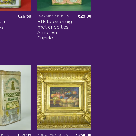
€
26,50
€
25,00
DOOSJES EN BLIKKEN
d in
Blik tulpvormig
ws
met engeltjes
Amor en
Cupido
€
35,95
€
254,00
DOOSJES EN BLIKKEN
EUROPESE KUNST