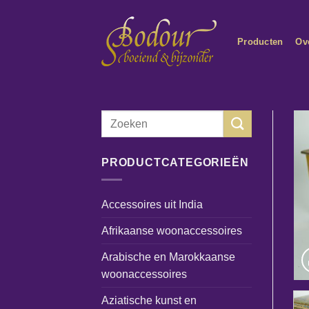
Ga
naar
Producten
Ov
inhoud
Zoeken
naar:
PRODUCTCATEGORIEËN
Accessoires uit India
Afrikaanse woonaccessoires
Arabische en Marokkaanse
woonaccessoires
Aziatische kunst en