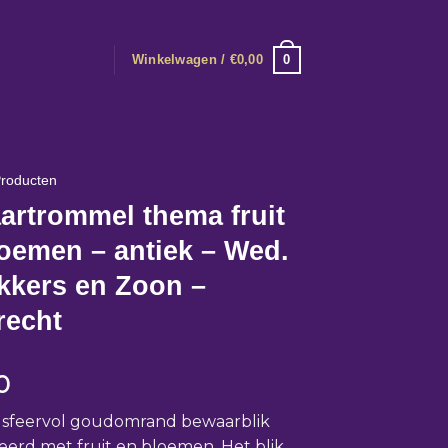
0
Winkelwagen /
€
0,00
roducten
artrommel thema fruit
oemen – antiek – Wed.
kkers en Zoon –
recht
0
 sfeervol goudomrand bewaarblik
erd met fruit en bloemen. Het blik