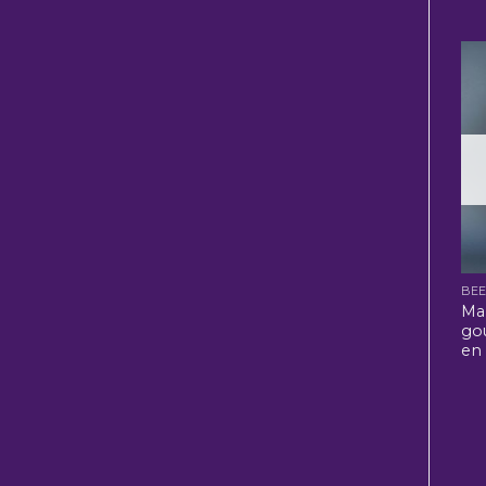
BE
Ma
go
en