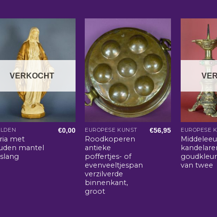
VERKOCHT
VE
€
0,00
€
56,95
ELDEN
EUROPESE KUNST
EUROPESE 
ria met
Roodkoperen
Middelee
uden mantel
antieke
kandelare
 slang
poffertjes- of
goudkleur
evenveeltjespan
van twee
verzilverde
binnenkant,
groot