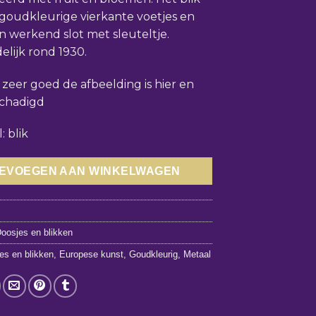
 goudkleurige vierkante voetjes en
n werkend slot met sleuteltje.
lijk rond 1930.
: zeer goed de afbeelding is hier en
schadigd
: blik
EVOEGEN AAN WINKELWAGEN
8
oosjes en blikken
es en blikken
,
Europese kunst
,
Goudkleurig
,
Metaal