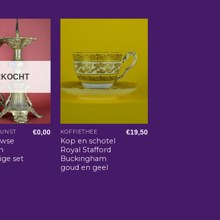
RKOCHT
€
0,00
€
19,50
KUNST
KOFFIETHEE
uwse
Kop en schotel
n
Royal Stafford
ige set
Buckingham
goud en geel