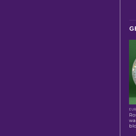
G
EU
Ro
wa
bl