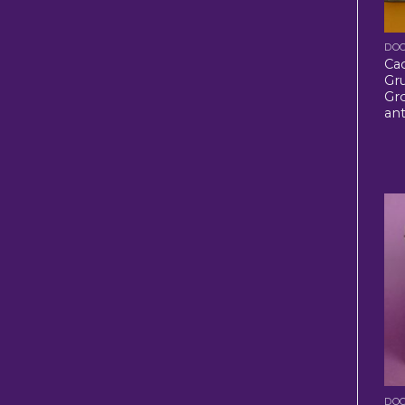
Ca
Gru
Gr
ant