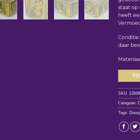
staat op
heeft ee
Vermoede
Conditie
daar be
Materiaal
TO
SKU:
1260
Categorie:
D
Tags:
Doosj