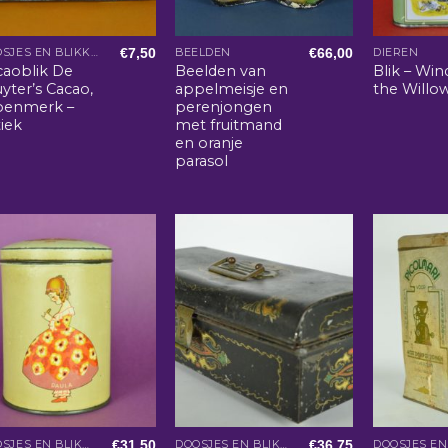
€
7,50
€
66,00
DOOSJES EN BLIKKEN
BEELDEN
DIEREN
caoblik De
Beelden van
Blik – Win
yter’s Cacao,
appelmeisje en
the Willo
oenmerk –
perenjongen
iek
met fruitmand
en oranje
parasol
€
31,50
€
36,75
DOOSJES EN BLIKKEN
DOOSJES EN BLIKKEN