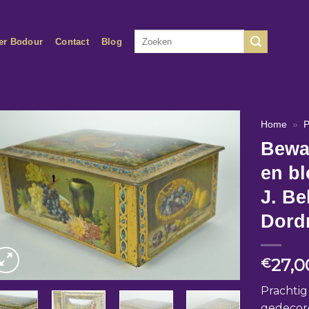
Zoeken
er Bodour
Contact
Blog
naar:
Home
»
P
Bewa
en bl
J. Be
Dord
27,0
€
Prachtig
gedecore