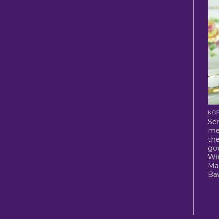
KOF
Se
me
th
go
Wi
Ma
Bav