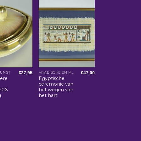
€
27,95
€
47,00
KUNST
ARABISCHE EN MAROKKAANSE WOONACCESSOIRES
ere
Egyptische
ceremonie van
206
het wegen van
g
het hart