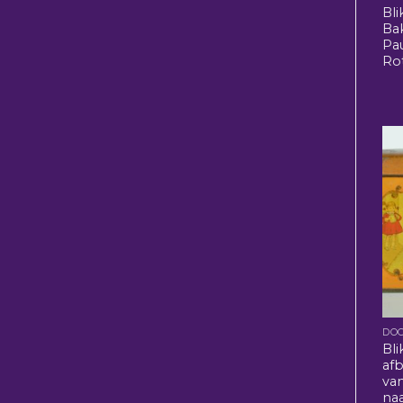
Bli
Bak
Pau
Ro
Bl
af
van
na