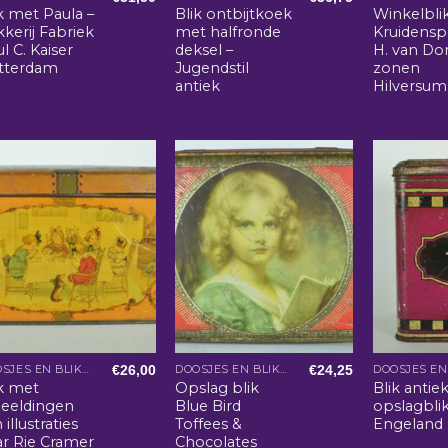
k met Paula –
Blik ontbijtkoek
Winkelbli
kerij Fabriek
met halfronde
Kruidenspe
l C. Kaiser
deksel –
H. van Do
tterdam
Jugendstil
zonen
antiek
Hilversum
€
26,00
€
24,25
DOOSJES EN BLIKKEN
DOOSJES EN BLIKKEN
ik met
Opslag blik
Blik antie
beeldingen
Blue Bird
opslagbli
 illustraties
Toffees &
Engeland
ar Rie Cramer
Chocolates