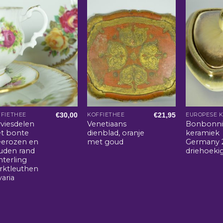
€
30,00
€
21,95
FIETHEE
KOFFIETHEE
EUROPESE 
rviesdelen
Venetiaans
Bonbonni
t bonte
dienblad, oranje
keramiek
eerozen en
met goud
Germany 
uden rand
driehoeki
nterling
rktleuthen
aria