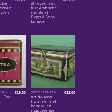
k De
Stilleven met
cialist
fruit Arabische
rp en
nachten |
Biggs & Sons
London
€
19,50
€
32,00
DOOSJES EN BLIKKEN
DOOSJES EN BLIKKEN
k – Tea
Art Nouveau
k
trommel met
hengsel en
musicerende