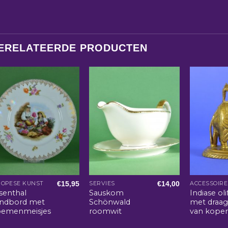
ERELATEERDE PRODUCTEN
€
15,95
€
14,00
ROPESE KUNST
SERVIES
senthal
Sauskom
Indiase oli
ndbord met
Schönwald
met draag
oemenmeisjes
roomwit
van kope