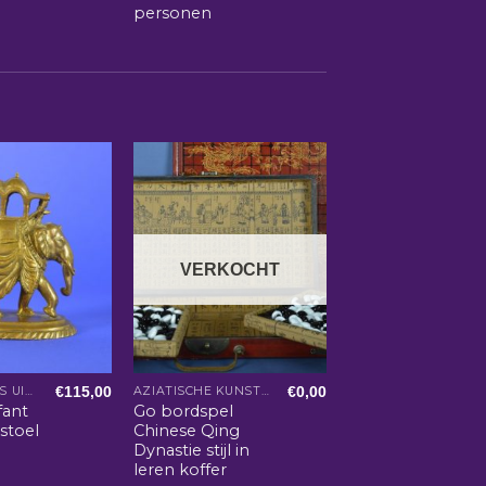
personen
VERKOCHT
€
115,00
€
0,00
ACCESSOIRES UIT INDIA
AZIATISCHE KUNST EN WOONACCESSOIRES
fant
Go bordspel
stoel
Chinese Qing
r
Dynastie stijl in
leren koffer