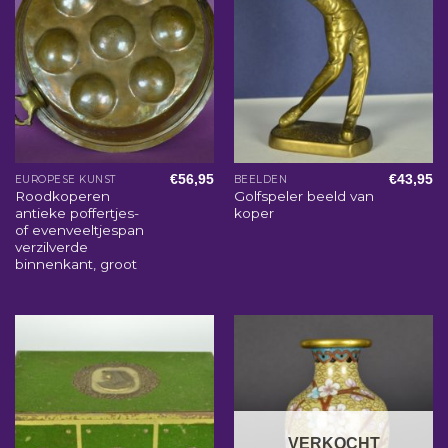
€
56,95
€
43,95
EUROPESE KUNST
BEELDEN
Roodkoperen
Golfspeler beeld van
antieke poffertjes-
koper
of evenveeltjespan
verzilverde
binnenkant, groot
VERKOCHT