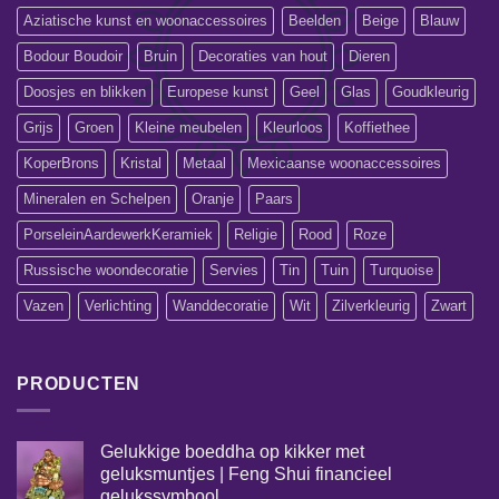
Aziatische kunst en woonaccessoires
Beelden
Beige
Blauw
Bodour Boudoir
Bruin
Decoraties van hout
Dieren
Doosjes en blikken
Europese kunst
Geel
Glas
Goudkleurig
Grijs
Groen
Kleine meubelen
Kleurloos
Koffiethee
KoperBrons
Kristal
Metaal
Mexicaanse woonaccessoires
Mineralen en Schelpen
Oranje
Paars
PorseleinAardewerkKeramiek
Religie
Rood
Roze
Russische woondecoratie
Servies
Tin
Tuin
Turquoise
Vazen
Verlichting
Wanddecoratie
Wit
Zilverkleurig
Zwart
PRODUCTEN
Gelukkige boeddha op kikker met
geluksmuntjes | Feng Shui financieel
gelukssymbool