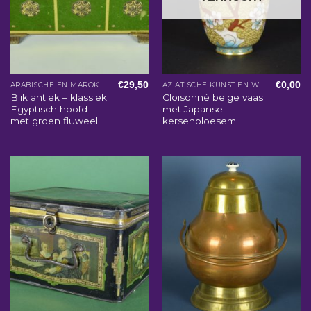
€
29,50
€
0,00
ARABISCHE EN MAROKKAANSE WOONACCESSOIRES
AZIATISCHE KUNST EN WOONACCESSOIRES
Blik antiek – klassiek
Cloisonné beige vaas
Egyptisch hoofd –
met Japanse
met groen fluweel
kersenbloesem