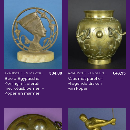
€
34,00
€
46,95
ARABISCHE EN MAROKKAANSE WOONACCESSOIRES
AZIATISCHE KUNST EN WOONACCESSOIRES
Beeld Egyptische
Vaas met parel en
Koningin Nefertiti
vliegende draken
met lotusbloemen –
van koper
Koper en marmer