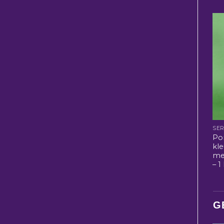
SER
Po
kle
me
– 1 
G