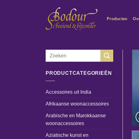
Ga
naar
Producten
Ov
inhoud
Zoeken
naar:
PRODUCTCATEGORIEËN
Accessoires uit India
Afrikaanse woonaccessoires
Arabische en Marokkaanse
woonaccessoires
Aziatische kunst en