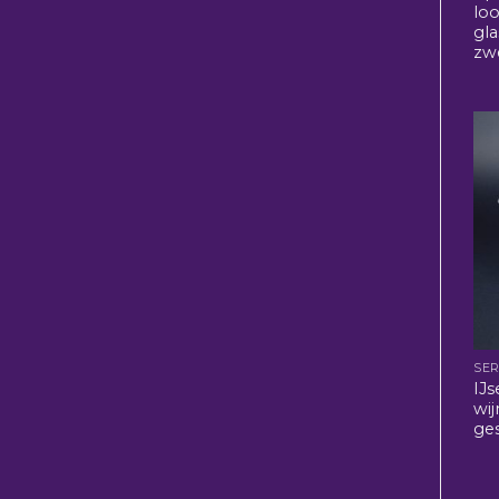
lo
gl
zw
SER
IJ
wi
ges