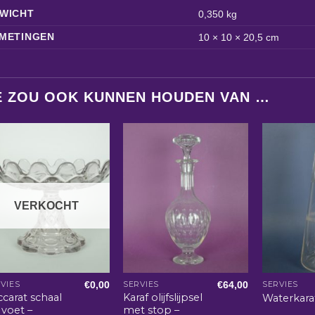
WICHT
0,350 kg
METINGEN
10 × 10 × 20,5 cm
E ZOU OOK KUNNEN HOUDEN VAN …
VERKOCHT
€
0,00
€
64,00
VIES
SERVIES
SERVIES
carat schaal
Karaf olijfslijpsel
Waterkara
 voet –
met stop –