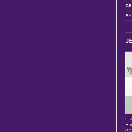
GE
AF
J
SER
Bac
op