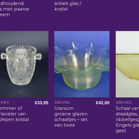
odhoudend
antiek glas /
as met paarse
kristal
eem
€
33,95
€
42,00
VIES
SERVIES
SERVIES
semmer of
Uranium
Schaal va
jnkoeler van
groene glazen
draadglas,
lepen kristal
schaaltjes – set
ribbeltjes
van twee
Engels gla
geel