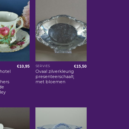
€
10,95
€
15,50
E
SERVIES
hotel
Ovaal zilverkleurig
presenteerschaaltje
hers
met bloemen
de
ley