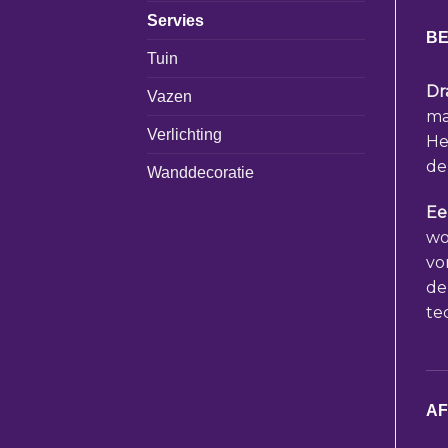
Servies
BE
Tuin
Dr
Vazen
ma
Verlichting
He
de
Wanddecoratie
Ee
wo
vo
de
te
A