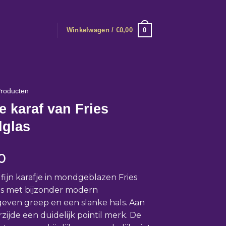
0
Winkelwagen /
€
0,00
roducten
e karaf van Fries
dglas
0
 fijn karafje in mondgeblazen Fries
as met bijzonder modern
ven greep en een slanke hals. Aan
zijde een duidelijk pointil merk. De