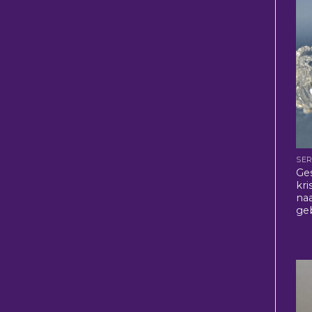
SER
Ge
kri
na
ge