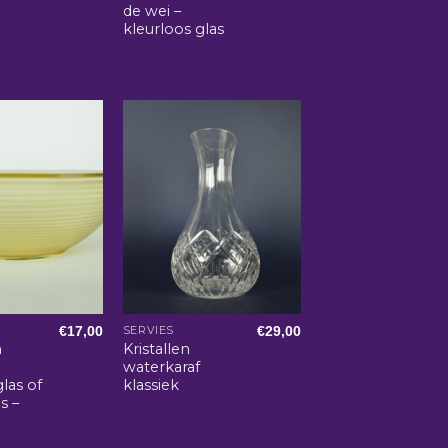
de wei –
kleurloos glas
€
17,00
€
29,00
SERVIES
n
Kristallen
waterkaraf
glas of
klassiek
s –