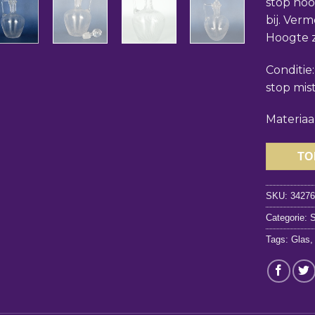
stop hoor
bij. Ver
Hoogte z
Conditie
stop mist
Materiaal
TO
SKU:
3427
Categorie:
S
Tags:
Glas