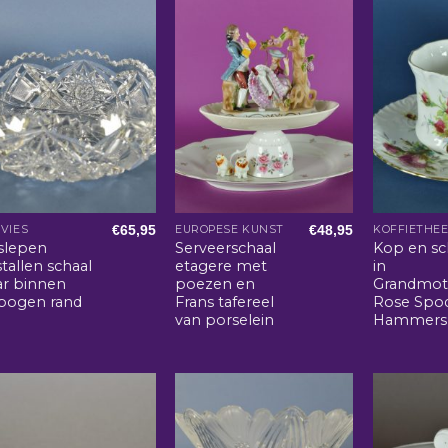
€
65,95
€
48,95
VIES
EUROPESE KUNST
KOFFIETHE
slepen
Serveerschaal
Kop en sc
stallen schaal
etagere met
in
ar binnen
poezen en
Grandmot
bogen rand
Frans tafereel
Rose Spo
van porselein
Hammers