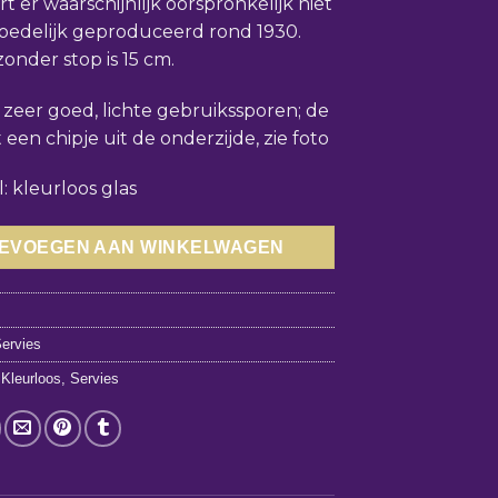
t er waarschijnlijk oorspronkelijk niet
moedelijk geproduceerd rond 1930.
onder stop is 15 cm.
: zeer goed, lichte gebruikssporen; de
 een chipje uit de onderzijde, zie foto
: kleurloos glas
EVOEGEN AAN WINKELWAGEN
6
ervies
,
Kleurloos
,
Servies