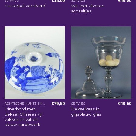
€
18,00
€
40,00
SERVIES
SERVIES
Wit met zilveren
Sauslepel verzilverd
schaaltjes
€
79,50
€
40,50
AZIATISCHE KUNST EN WOONACCESSOIRES
SERVIES
Dinerbord met
Dekselvaas in
deksel Chinees vijf
grijsblauw glas
vakken in wit en
blauw aardewerk