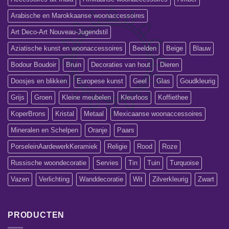
Arabische en Marokkaanse woonaccessoires
Art Deco-Art Nouveau-Jugendstil
Aziatische kunst en woonaccessoires
Beelden
Beige
Blauw
Bodour Boudoir
Bruin
Decoraties van hout
Dieren
Doosjes en blikken
Europese kunst
Geel
Glas
Goudkleurig
Grijs
Groen
Kleine meubelen
Kleurloos
Koffiethee
KoperBrons
Kristal
Metaal
Mexicaanse woonaccessoires
Mineralen en Schelpen
Oranje
Paars
PorseleinAardewerkKeramiek
Religie
Rood
Roze
Russische woondecoratie
Servies
Tin
Tuin
Turquoise
Vazen
Verlichting
Wanddecoratie
Wit
Zilverkleurig
Zwart
PRODUCTEN