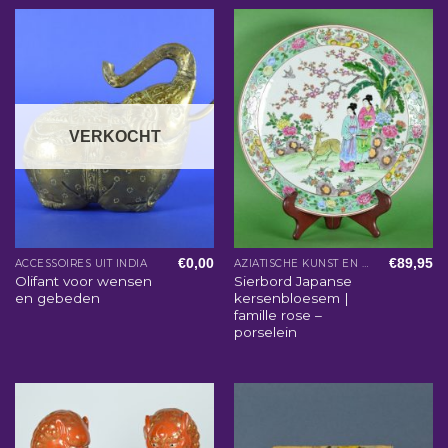
VERKOCHT
€
0,00
€
89,95
ACCESSOIRES UIT INDIA
AZIATISCHE KUNST EN WOONACCESSOIRES
Olifant voor wensen
Sierbord Japanse
en gebeden
kersenbloesem |
famille rose –
porselein