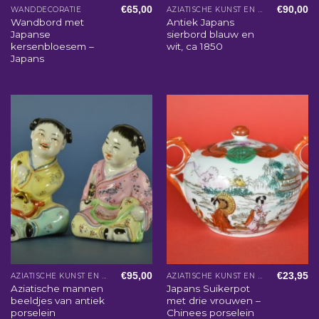
€
65,00
€
90,00
WANDDECORATIE
AZIATISCHE KUNST EN WOONACCESSOIRES
Wandbord met
Antiek Japans
Japanse
sierbord blauw en
kersenbloesem –
wit, ca 1850
Japans
€
95,00
€
23,95
AZIATISCHE KUNST EN WOONACCESSOIRES
AZIATISCHE KUNST EN WOONACCESSOIRES
Aziatische mannen
Japans Suikerpot
beeldjes van antiek
met drie vrouwen –
porselein
Chinees porselein