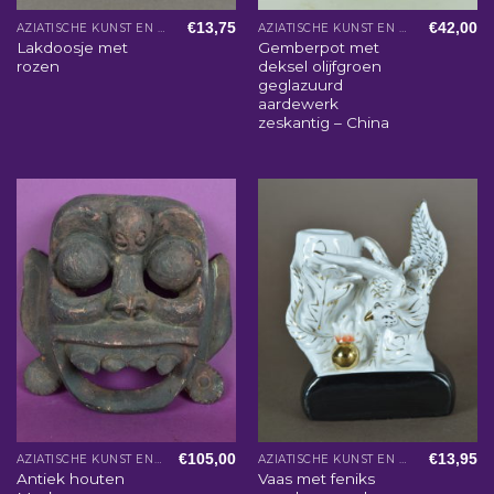
€
13,75
€
42,00
AZIATISCHE KUNST EN WOONACCESSOIRES
AZIATISCHE KUNST EN WOONACCESSOIRES
Lakdoosje met
Gemberpot met
rozen
deksel olijfgroen
geglazuurd
aardewerk
zeskantig – China
€
105,00
€
13,95
AZIATISCHE KUNST EN WOONACCESSOIRES
AZIATISCHE KUNST EN WOONACCESSOIRES
Antiek houten
Vaas met feniks