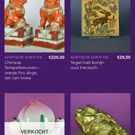
€
220,00
€
29,50
AZIATISCHE KUNST EN WOONACCESSOIRES
AZIATISCHE KUNST EN WOONACCESSOIRES
Chinese
Tegel met konijn
Tempelleeuwen –
oud Perzisch
oranje foo dogs,
set van twee
VERKOCHT