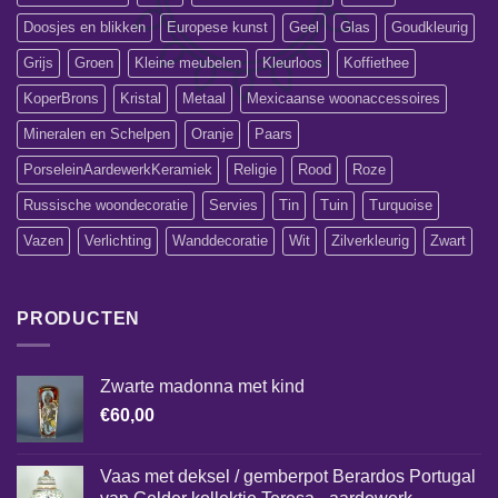
Doosjes en blikken
Europese kunst
Geel
Glas
Goudkleurig
Grijs
Groen
Kleine meubelen
Kleurloos
Koffiethee
KoperBrons
Kristal
Metaal
Mexicaanse woonaccessoires
Mineralen en Schelpen
Oranje
Paars
PorseleinAardewerkKeramiek
Religie
Rood
Roze
Russische woondecoratie
Servies
Tin
Tuin
Turquoise
Vazen
Verlichting
Wanddecoratie
Wit
Zilverkleurig
Zwart
PRODUCTEN
Zwarte madonna met kind
€
60,00
Vaas met deksel / gemberpot Berardos Portugal