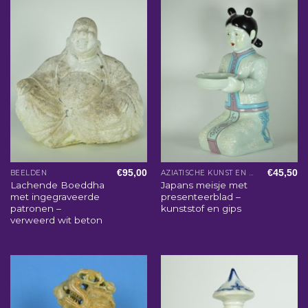
€
95,00
€
45,50
BEELDEN
AZIATISCHE KUNST EN WOONACCESSOIRES
Lachende Boeddha
Japans meisje met
met ingegraveerde
presenteerblad –
patronen –
kunststof en gips
verweerd wit beton