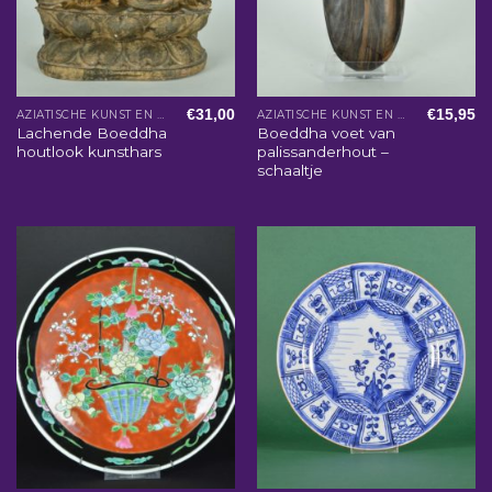
€
31,00
€
15,95
AZIATISCHE KUNST EN WOONACCESSOIRES
AZIATISCHE KUNST EN WOONACCESSOIRES
Lachende Boeddha
Boeddha voet van
houtlook kunsthars
palissanderhout –
schaaltje