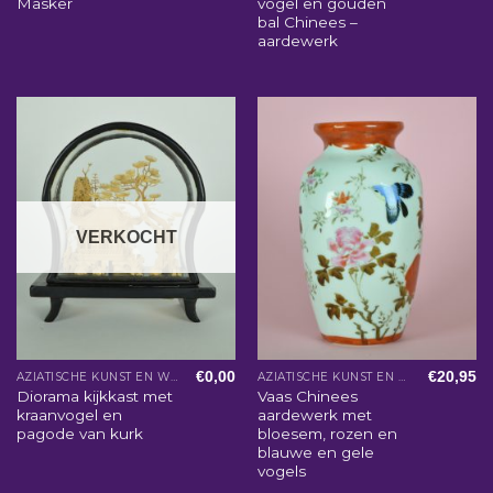
Masker
vogel en gouden
bal Chinees –
aardewerk
VERKOCHT
€
0,00
€
20,95
AZIATISCHE KUNST EN WOONACCESSOIRES
AZIATISCHE KUNST EN WOONACCESSOIRES
Diorama kijkkast met
Vaas Chinees
kraanvogel en
aardewerk met
pagode van kurk
bloesem, rozen en
blauwe en gele
vogels