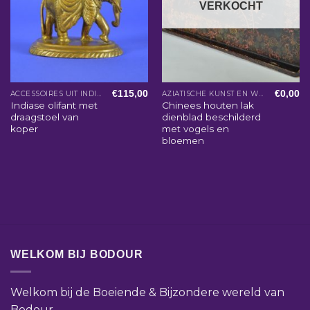
VERKOCHT
€
115,00
€
0,00
ACCESSOIRES UIT INDIA
AZIATISCHE KUNST EN WOONACCESSOIRES
Indiase olifant met
Chinees houten lak
draagstoel van
dienblad beschilderd
koper
met vogels en
bloemen
WELKOM BIJ BODOUR
Welkom bij de Boeiende & Bijzondere wereld van
Bodour.