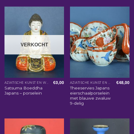
VERKOCHT
€
0,00
€
48,00
AZIATISCHE KUNST EN WOONACCESSOIRES
AZIATISCHE KUNST EN WOONACCESSOIRES
Satsuma Boeddha
Theeservies Japans
Japans – porselein
eierschaalporselein
met blauwe zwaluw
9-delig