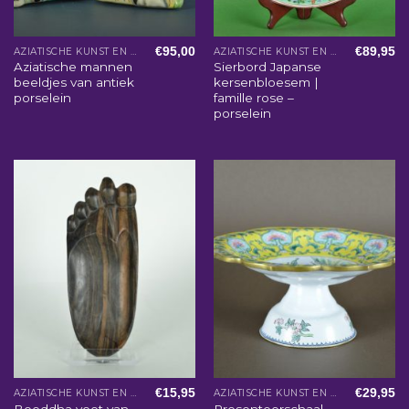
€
95,00
€
89,95
AZIATISCHE KUNST EN WOONACCESSOIRES
AZIATISCHE KUNST EN WOONACCESSOIRES
Aziatische mannen
Sierbord Japanse
beeldjes van antiek
kersenbloesem |
porselein
famille rose –
porselein
€
15,95
€
29,95
AZIATISCHE KUNST EN WOONACCESSOIRES
AZIATISCHE KUNST EN WOONACCESSOIRES
Boeddha voet van
Presenteerschaal