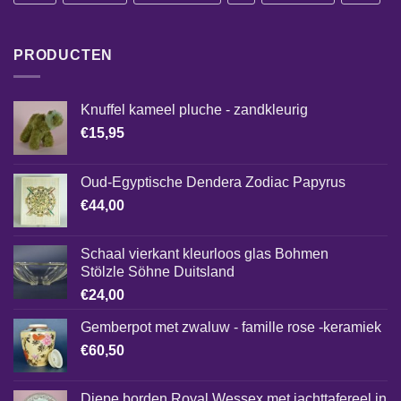
PRODUCTEN
Knuffel kameel pluche - zandkleurig
€
15,95
Oud-Egyptische Dendera Zodiac Papyrus
€
44,00
Schaal vierkant kleurloos glas Bohmen
Stölzle Söhne Duitsland
€
24,00
Gemberpot met zwaluw - famille rose -keramiek
€
60,50
Diepe borden Royal Wessex met jachttafereel in