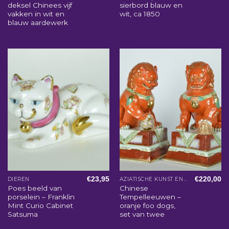
deksel Chinees vijf
sierbord blauw en
vakken in wit en
wit, ca 1850
blauw aardewerk
€
23,95
€
220,00
DIEREN
AZIATISCHE KUNST EN WOONACCESSOIRES
Poes beeld van
Chinese
porselein – Franklin
Tempelleeuwen –
Mint Curio Cabinet
oranje foo dogs,
Satsuma
set van twee