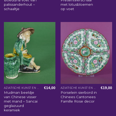
palissanderhout –
met lotusbloemen
schaaltje
op voet
€
14,00
€
19,00
AZIATISCHE KUNST EN WOONACCESSOIRES
AZIATISCHE KUNST EN WOONACCESSOIRES
Mudman beeldje
Porselein sierbord in
van Chinese visser
Chinees Cantonees
met mand – Sancai
Famille Rose decor
geglazuurd
keramiek