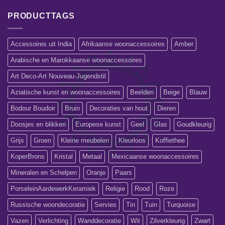
PRODUCTTAGS
Accessoires uit India
Afrikaanse woonaccessoires
Amber
Arabische en Marokkaanse woonaccessoires
Art Deco-Art Nouveau-Jugendstil
Aziatische kunst en woonaccessoires
Beelden
Beige
Blauw
Bodour Boudoir
Bruin
Decoraties van hout
Dieren
Doosjes en blikken
Europese kunst
Geel
Glas
Goudkleurig
Grijs
Groen
Kleine meubelen
Kleurloos
Koffiethee
KoperBrons
Kristal
Metaal
Mexicaanse woonaccessoires
Mineralen en Schelpen
Oranje
Paars
PorseleinAardewerkKeramiek
Religie
Rood
Roze
Russische woondecoratie
Servies
Tin
Tuin
Turquoise
Vazen
Verlichting
Wanddecoratie
Wit
Zilverkleurig
Zwart