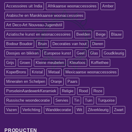
Accessoires uit India
Afrikaanse woonaccessoires
Amber
Arabische en Marokkaanse woonaccessoires
Art Deco-Art Nouveau-Jugendstil
Aziatische kunst en woonaccessoires
Beelden
Beige
Blauw
Bodour Boudoir
Bruin
Decoraties van hout
Dieren
Doosjes en blikken
Europese kunst
Geel
Glas
Goudkleurig
Grijs
Groen
Kleine meubelen
Kleurloos
Koffiethee
KoperBrons
Kristal
Metaal
Mexicaanse woonaccessoires
Mineralen en Schelpen
Oranje
Paars
PorseleinAardewerkKeramiek
Religie
Rood
Roze
Russische woondecoratie
Servies
Tin
Tuin
Turquoise
Vazen
Verlichting
Wanddecoratie
Wit
Zilverkleurig
Zwart
PRODUCTEN