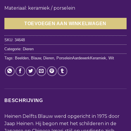
Materiaal: keramiek / porselein
TOEVOEGEN AAN WINKELWAGEN
SKU:
34648
Categorie:
Dieren
Tags:
Beelden
,
Blauw
,
Dieren
,
PorseleinAardewerkKeramiek
,
Wit
BESCHRIJVING
Heinen Delfts Blauw werd opgericht in 1975 door
Jaap Heinen. Hij begon met het schilderen in de
Japanse en Chinese Imari-stijl en verdiepte zich