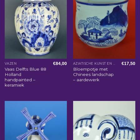
€
84,00
€
17,50
VAZEN
AZIATISCHE KUNST EN WOONACCESSOIRES
Vaas Delfts Blue 88
Bloempotje met
Holland
Chinees landschap
handpainted –
– aardewerk
keramiek