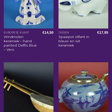
€
14,50
€
17,95
EUROPESE KUNST
DIEREN
Windmolen
Spaarpot olifant in
keramiek – hand
blauw en wit
painted Delfts Blue
keramiek
– Vero