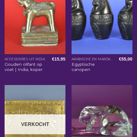
€
15,95
€
55,00
ACCESSOIRES UIT INDIA
ARABISCHE EN MAROKKAANSE WOONACCESSOIRES
Gouden olifant op
Egyptische
voet | India, koper
canopen
VERKOCHT