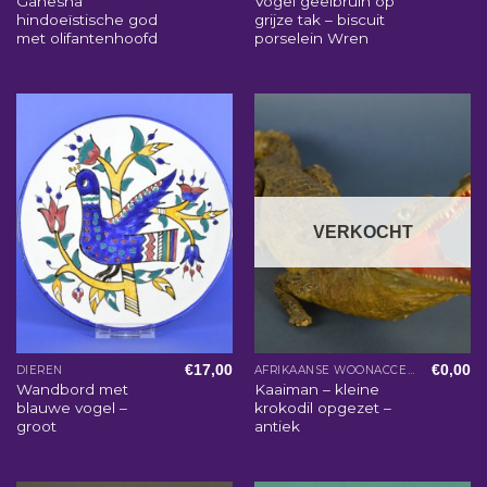
Ganesha
Vogel geelbruin op
hindoeïstische god
grijze tak – biscuit
met olifantenhoofd
porselein Wren
VERKOCHT
€
17,00
€
0,00
DIEREN
AFRIKAANSE WOONACCESSOIRES
Wandbord met
Kaaiman – kleine
blauwe vogel –
krokodil opgezet –
groot
antiek