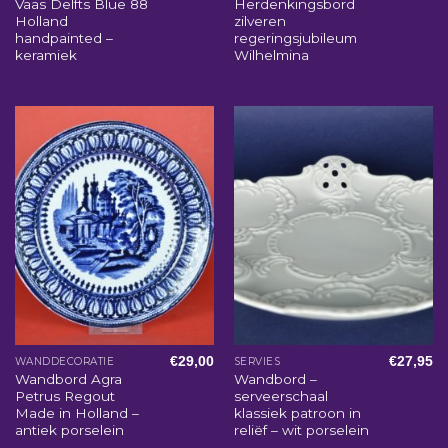
Vaas Delfts Blue 88
Herdenkingsbord
Holland
zilveren
handpainted –
regeringsjubileum
keramiek
Wilhelmina
€
29,00
€
27,95
WANDDECORATIE
SERVIES
Wandbord Agra
Wandbord –
Petrus Regout
serveerschaal
Made in Holland –
klassiek patroon in
antiek porselein
reliëf – wit porselein