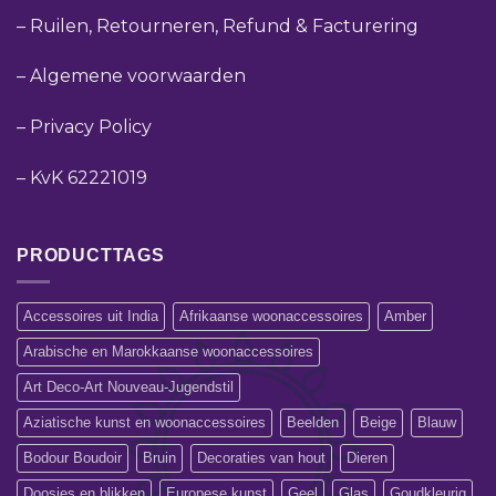
–
Ruilen, Retourneren, Refund & Facturering
–
Algemene voorwaarden
–
Privacy Policy
–
KvK 62221019
PRODUCTTAGS
Accessoires uit India
Afrikaanse woonaccessoires
Amber
Arabische en Marokkaanse woonaccessoires
Art Deco-Art Nouveau-Jugendstil
Aziatische kunst en woonaccessoires
Beelden
Beige
Blauw
Bodour Boudoir
Bruin
Decoraties van hout
Dieren
Doosjes en blikken
Europese kunst
Geel
Glas
Goudkleurig