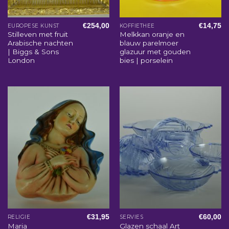
€
254,00
€
14,75
EUROPESE KUNST
KOFFIETHEE
Stilleven met fruit
Melkkan oranje en
Arabische nachten
blauw parelmoer
| Biggs & Sons
glazuur met gouden
London
bies | porselein
€
31,95
€
60,00
RELIGIE
SERVIES
Maria
Glazen schaal Art