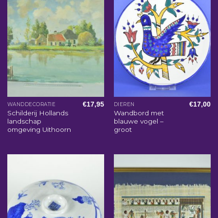
€
17,95
€
17,00
WANDDECORATIE
DIEREN
Schilderij Hollands
Wandbord met
landschap
blauwe vogel –
omgeving Uithoorn
groot