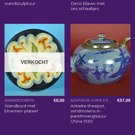
wandsculptuur
Deco blauw met
zes schaaltjes
VERKOCHT
€
0,00
€
57,00
WANDDECORATIE
AZIATISCHE KUNST EN WOONACCESSOIRES
Wandbord met
Antieke theepot,
bloemen plateel
windmolens in
parelmoerglazuur
China 1930