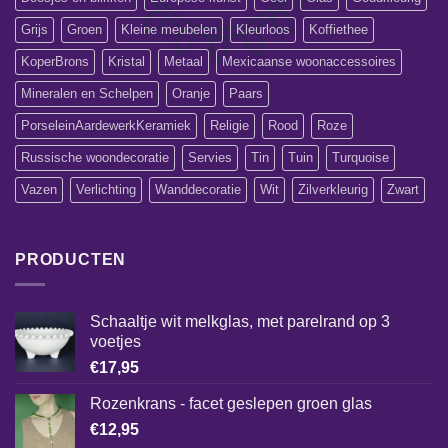
Grijs
Groen
Kleine meubelen
Kleurloos
Koffiethee
KoperBrons
Kristal
Metaal
Mexicaanse woonaccessoires
Mineralen en Schelpen
Oranje
Paars
PorseleinAardewerkKeramiek
Religie
Rood
Roze
Russische woondecoratie
Servies
Tin
Tuin
Turquoise
Vazen
Verlichting
Wanddecoratie
Wit
Zilverkleurig
Zwart
PRODUCTEN
Schaaltje wit melkglas, met parelrand op 3
voetjes
€
17,95
Rozenkrans - facet geslepen groen glas
€
12,95