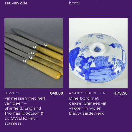
set van drie
bord
€
48,00
€
79,50
SERVIES
AZIATISCHE KUNST EN WOONACCESSOIRES
Vijf messen met heft
Dinerbord met
van been –
deksel Chinees vijf
Sheffield, England
vakken in wit en
Thomas Ibbotson &
blauw aardewerk
co QWLTIC Firth
stainless