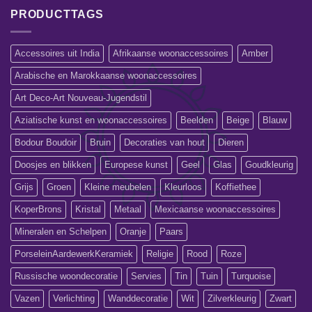
PRODUCTTAGS
Accessoires uit India
Afrikaanse woonaccessoires
Amber
Arabische en Marokkaanse woonaccessoires
Art Deco-Art Nouveau-Jugendstil
Aziatische kunst en woonaccessoires
Beelden
Beige
Blauw
Bodour Boudoir
Bruin
Decoraties van hout
Dieren
Doosjes en blikken
Europese kunst
Geel
Glas
Goudkleurig
Grijs
Groen
Kleine meubelen
Kleurloos
Koffiethee
KoperBrons
Kristal
Metaal
Mexicaanse woonaccessoires
Mineralen en Schelpen
Oranje
Paars
PorseleinAardewerkKeramiek
Religie
Rood
Roze
Russische woondecoratie
Servies
Tin
Tuin
Turquoise
Vazen
Verlichting
Wanddecoratie
Wit
Zilverkleurig
Zwart