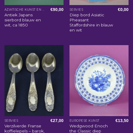
€
90,00
€
0,00
AZIATISCHE KUNST EN WOONACCESSOIRES
SERVIES
Antiek Japans
Diep bord Asiatic
sierbord blauw en
Pheasant
wit, ca 1850
Staffordshire in blauw
en wit
€
27,00
€
13,50
SERVIES
EUROPESE KUNST
Verzilverde Franse
Wedgwood Enoch
koffielepels – barok,
the Classic diep