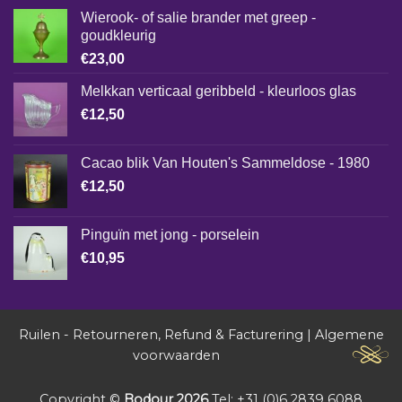
Wierook- of salie brander met greep -
goudkleurig
€
23,00
Melkkan verticaal geribbeld - kleurloos glas
€
12,50
Cacao blik Van Houten's Sammeldose - 1980
€
12,50
Pinguïn met jong - porselein
€
10,95
Ruilen - Retourneren, Refund & Facturering
|
Algemene
voorwaarden
Copyright ©
Bodour 2026
Tel: +31 (0)6 2839 6088