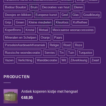
Bodour Boudoir
Bruin
Decoraties van hout
Dieren
Doosjes en blikken
Europese kunst
Geel
Glas
Goudkleurig
Grijs
Groen
Kleine meubelen
Kleurloos
Koffiethee
KoperBrons
Kristal
Metaal
Mexicaanse woonaccessoires
Mineralen en Schelpen
Oranje
Paars
PorseleinAardewerkKeramiek
Religie
Rood
Roze
Russische woondecoratie
Servies
Tin
Tuin
Turquoise
Vazen
Verlichting
Wanddecoratie
Wit
Zilverkleurig
Zwart
PRODUCTEN
Antiek koperen kistje met hengsel
€
48,95